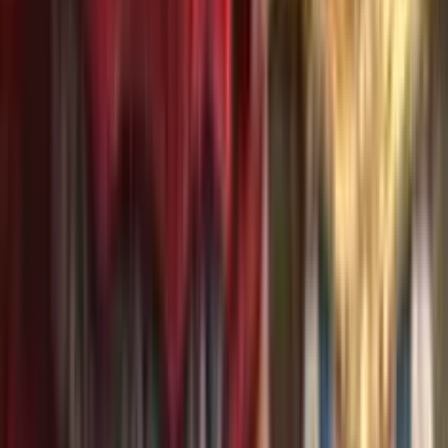
Simple Play
•