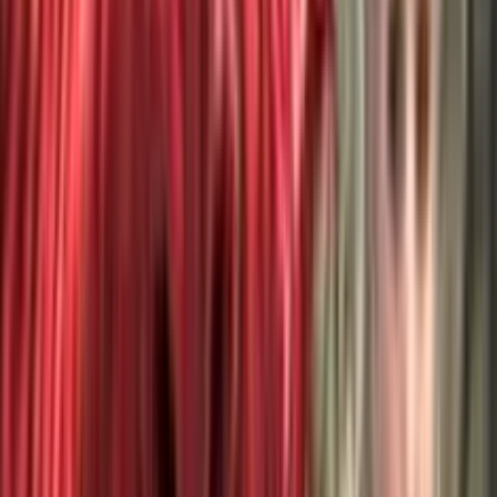
Add to
favorites
Simple Play
•