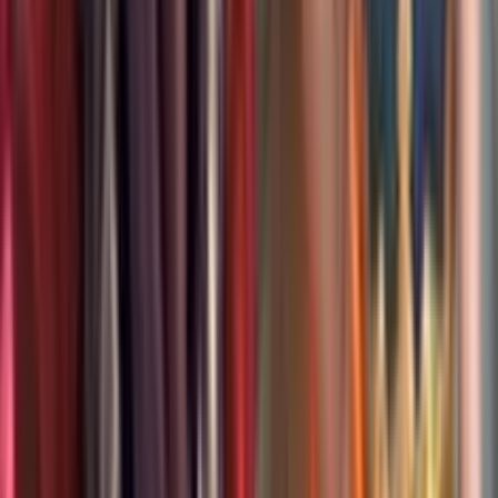
Chang Thai Slot Machine
Un tema ispirato al fascino dell'oriente quello previsto dalla
slot machine Chang Thai che rappresenta con simboli come
elefanti e fiori di loto e uno scenario ambientato in una giunga
selvaggia. Per quel che riguarda le regole della slot invece,
queste prevedono 5 rulli e 50 linee di puntata sulle quali poter
comporre combinazioni vincenti associate a premi fino a
1000 gettoni e attivare funzioni bonus come la free spins.
Quest'ultima è presente in tre varianti ciascuna delle quali con
un numero differente di giocate gratuite e simboli wild.
Davide Luciani