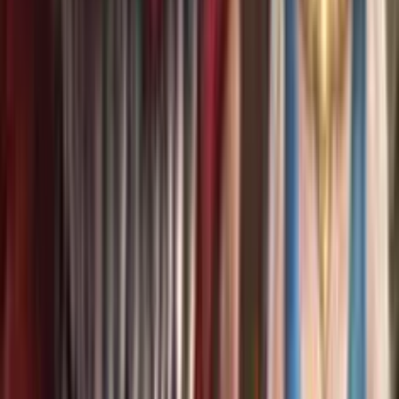
0.0
/5
Chang Thai Casino che offrono questo
gioco
Bo
Casinò Online
Voto Utenti
Benv