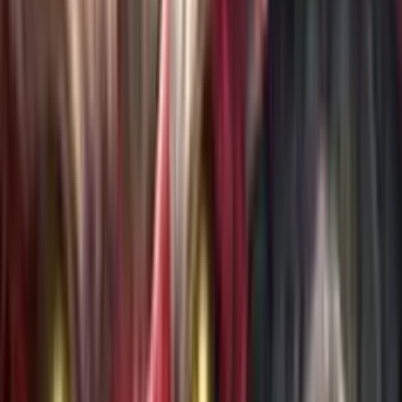
Gioco Gratis
Premendo "Gioco Gratis", confermi di avere almeno 18 anni.
0.0
/5
•
0
ratings
Soldi Veri
Add to
favorites
Soldi Veri