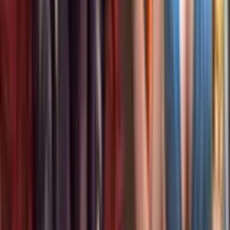
Bonus
Benven
2000€ 
Ricarica
di Gioca
#
2
40x per
trasform
4.0
/5
•
(
4
Voti
)
Fun bon
Lottomatica
Recensione
Real bo
Requi