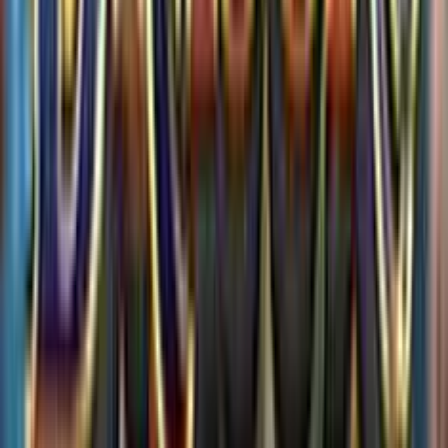
StarVegas
2000€
Recensione
AdmiralBet
2000€
Recensione
Snai
1000€