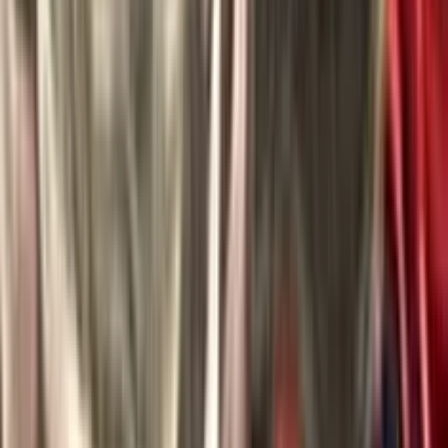
Slot Machine
Tutte le Slot
Più Giocati
Novità
Slot Sofware
Slot Bar
Slot Egitto
Megaways
Altri Giochi
Roulette
Blackjack
Video Poker
Baccarat
Poker
Casino Online
Elenco Casino Italiani
Slot Soldi Veri
Casinò Live
StarVegas
AdmiralBet
Starcasino
888 Casino