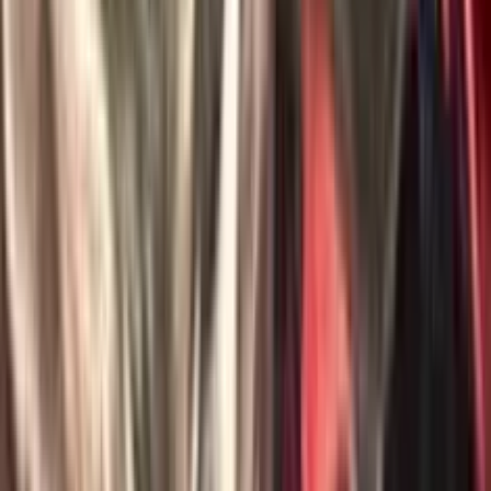
Snai
Betflag
Leovegas
Lottomatica
Bonus Benvenuto
Bonus Benvenuto
Bonus Senza Deposito
Free Spin (Giri Gratis)
Notizie
Link Rapidi
Slot Gratis
Bonus Casino
Casino Online
I miei giochi preferiti