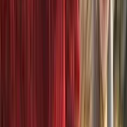
0.0
/5
Gioco Gratis
Three Musketeers
Add to
favorites
Simple Play
•