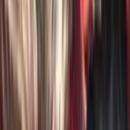
Nessuna slot preferita ancora
Inizia ad aggiungere slot ai tuoi preferiti!
Home
/
Slot Gratis
/
Chang Thai
Chang Thai
da
Simple Play