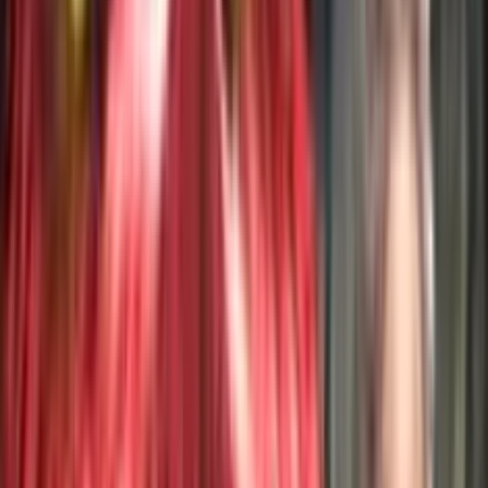
0.0
/5
Gioco Gratis
Guardian of Flame
Add to
favorites
Simple Play
•