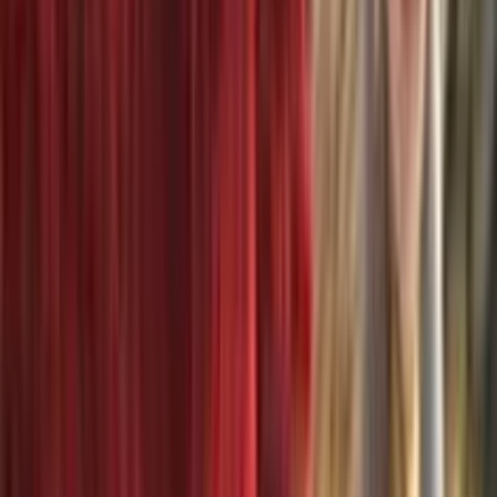
0.0
/5
Gioco Gratis
Three Musketeers
Add to
favorites
Simple Play
•