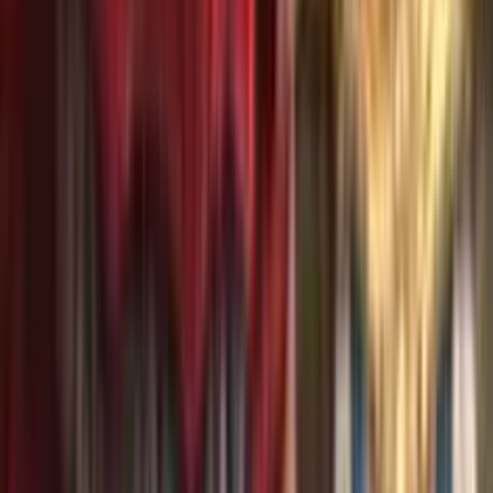
Simple Play
•