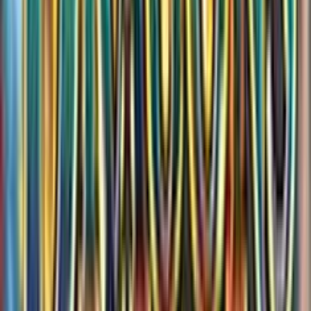
0
%
Casino Senza Deposito
StarCasino
100€