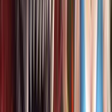
Bonus
Benven
200€
Req
Giocata
#
1
da ragg
entro 7 
dall'acc
2.0
/5
•
(
6
Voti
)
Requi
Sisal
Recensione
Gioca
35x da
raggiun
entro 7 
dall'acc