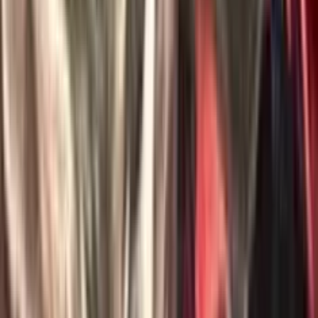
Snai
Betflag
Leovegas
Lottomatica
Bonus Benvenuto
Bonus Benvenuto
Bonus Senza Deposito
Free Spin (Giri Gratis)
Notizie
Link Rapidi
Slot Gratis
Bonus Casino
Casino Online
I miei giochi preferiti