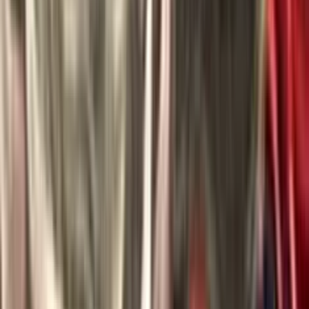
Slot Machine
Tutte le Slot
Più Giocati
Novità
Slot Sofware
Slot Bar
Slot Egitto
Megaways
Altri Giochi
Roulette
Blackjack
Video Poker
Baccarat
Poker
Casino Online
Elenco Casino Italiani
Slot Soldi Veri
Casinò Live
StarVegas
AdmiralBet
Starcasino
888 Casino