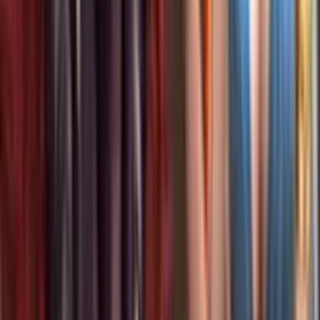
Bonus
Benven
2000€ 
Ricarica
di Gioca
#
2
40x per
trasform
4.0
/5
•
(
4
Voti
)
Fun bon
Lottomatica
Recensione
Real bo
Requi