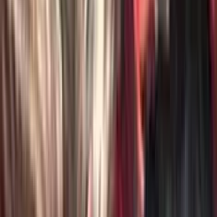
Nessuna slot preferita ancora
Inizia ad aggiungere slot ai tuoi preferiti!
Home
/
Slot Gratis
/
Myth of Phoenix
Myth of Phoenix
da
Simple Play