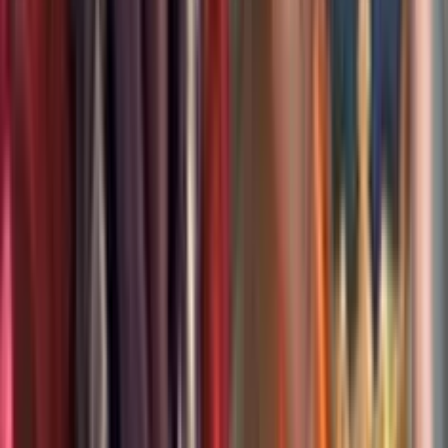
Myth of Phoenix Slot Machine
Un tema ispirato alla Fenice quello previsto dalla slot machine
Myth of Phoenix che la rappresenta attraverso simboli con
uova e uccelli infuocati, e sul lato destra dello schermo
avvolta nelle fiamme. Per quel che riguarda le regole della
slot invece, queste prevedono 5 rulli e un massimo di 50
linee di puntata sulle quali poter comporre combinazioni
vincenti con premi fino a 1000 gettoni ed estrarre simboli
speciali come il wild e lo scatter. Il primo è associato alla
funzione di jolly mente il secondo a un bonus free spins con
giocate gratuite e simboli wild.