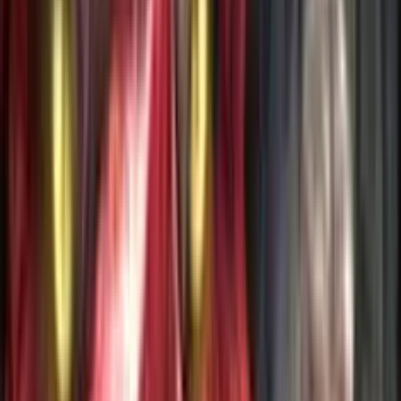
Giochi dello stesso provider
Gioco Gratis
Vanessa
Add to
favorites
Simple Play
•