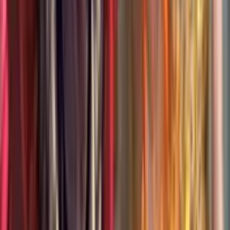
Davide Luciani
Ruolo
:
Redattore
Giornalista pubblicista di origine abruzzese e Copywriter da
oltre sette anni. Su GamingReport mi occupo di redigere
articoli sul mercato del gambling nazionale e internazionale,
oltre a recensire slot machine e casinò online. Collaboro
anche con delle testate sportive come Sportcafe24.com e
con La Legge per Tutti, portale di diritto legato
all'informazione giuridica e alla consulenza legale,
commerciale e fiscale.