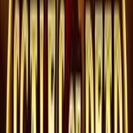
anche con delle testate sportive come Sportcafe24.com e
con La Legge per Tutti, portale di diritto legato
all'informazione giuridica e alla consulenza legale,
commerciale e fiscale.
Recensioni Utenti
0.0
/
5
Basato su
0
Recensione
Scrivi una recensione
5