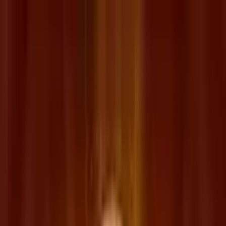
Il gioco è vietato ai minori e può causare dipendenza
patologica - probabilità di vincita
Gaming Report
Gaming Report
Slot Machine
Tutte le Slot
Più Giocati
Novità
Slot Sofware
Slot Bar
Slot
Egitto
Megaways
Altri Giochi
Roulette
Blackjack
Video Poker
Baccarat
Poker