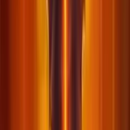
4.0
/5
Gioco Gratis
Scales of Dead
Add to
favorites
Play'n Go
•