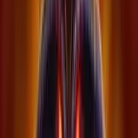
Snai
Betflag
Leovegas
Lottomatica
Bonus Benvenuto
Bonus Benvenuto
Bonus Senza Deposito
Free Spin (Giri Gratis)
Notizie
Link Rapidi
Slot Gratis
Bonus Casino
Casino Online
I miei giochi preferiti