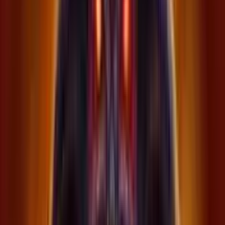
Nessuna slot preferita ancora
Inizia ad aggiungere slot ai tuoi preferiti!
Home
/
Slot Gratis
/
Count Jokula
Count Jokula
da
Play'n Go