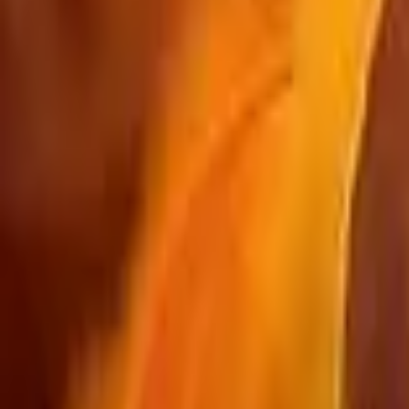
HOT SLOT
Gioco Gratis
Royal Masquerade
Add to
favorites
Play'n Go
•