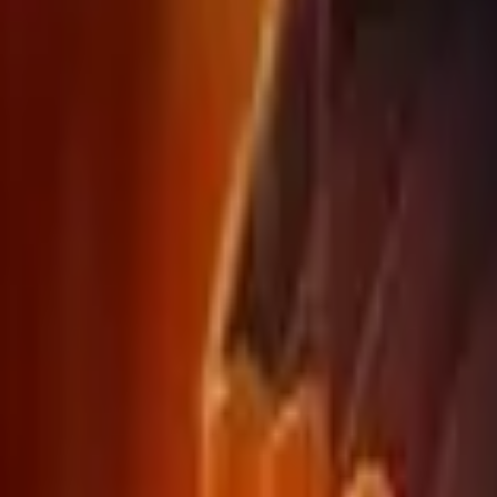
Slot Sofware
Slot Bar
Slot Egitto
Megaways
Altri Giochi
Roulette
Blackjack
Video Poker
Baccarat
Poker
Casino Online
Elenco Casino Italiani
Slot Soldi Veri
Casinò Live
StarVegas
AdmiralBet
Starcasino
888 Casino
Snai
Betflag
Leovegas
Lottomatica