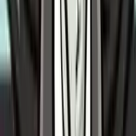
Fino a 2
cashback
slot sele
50€ sul 
sullo Spo
giocata e
giorni, w
10x e val
giorni.