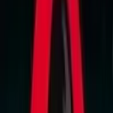
Snai
Betflag
Leovegas
Lottomatica
Bonus Benvenuto
Bonus Benvenuto
Bonus Senza Deposito
Free Spin (Giri Gratis)
Notizie
Link Rapidi
Slot Gratis
Bonus Casino
Casino Online
I miei giochi preferiti