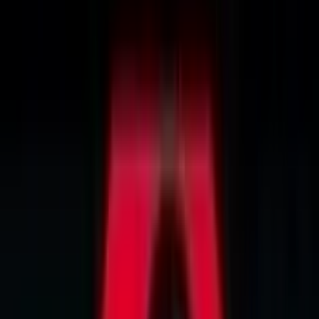
Slot Machine
Tutte le Slot
Più Giocati
Novità
Slot Sofware
Slot Bar
Slot Egitto
Megaways
Altri Giochi
Roulette
Blackjack
Video Poker
Baccarat
Poker
Casino Online
Elenco Casino Italiani
Slot Soldi Veri
Casinò Live
StarVegas
AdmiralBet
Starcasino
888 Casino