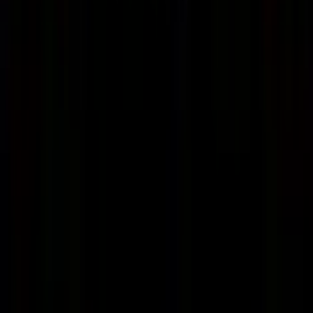
StarCasino
100€
Recensione
StarVegas
2000€
Recensione
AdmiralBet
2000€
Recensione