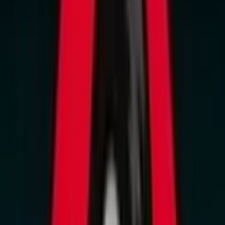
Nessuna slot preferita ancora
Inizia ad aggiungere slot ai tuoi preferiti!
Home
/
Slot Gratis
/
Golden Tree
Golden Tree
da
WorldMatch