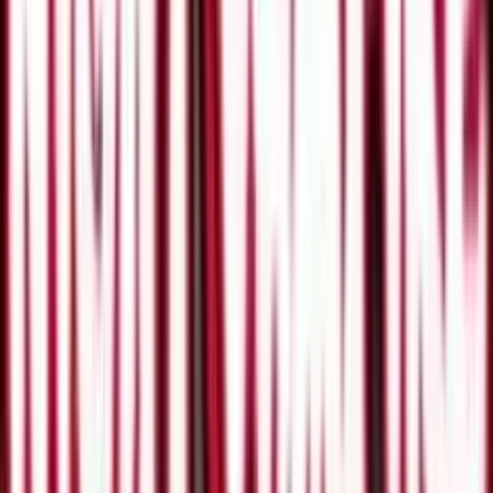
Davide Luciani
Ruolo
:
Redattore
Giornalista pubblicista di origine abruzzese e Copywriter da
oltre sette anni. Su GamingReport mi occupo di redigere
articoli sul mercato del gambling nazionale e internazionale,
oltre a recensire slot machine e casinò online. Collaboro
anche con delle testate sportive come Sportcafe24.com e
con La Legge per Tutti, portale di diritto legato
all'informazione giuridica e alla consulenza legale,
commerciale e fiscale.
Recensioni Utenti