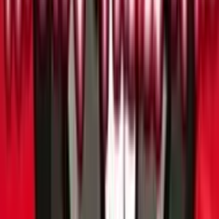
0
%
4