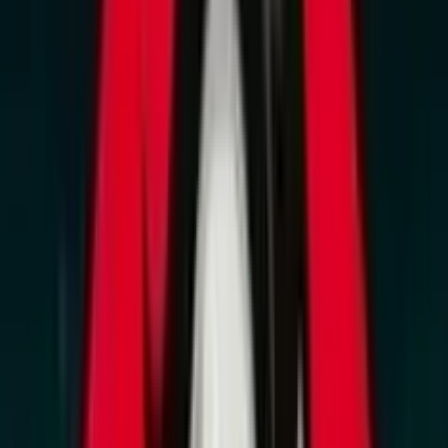
Gioco Gratis
Premendo "Gioco Gratis", confermi di avere almeno 18 anni.
0.0
/5
•
0
ratings
Soldi Veri
Add to
favorites
Soldi Veri