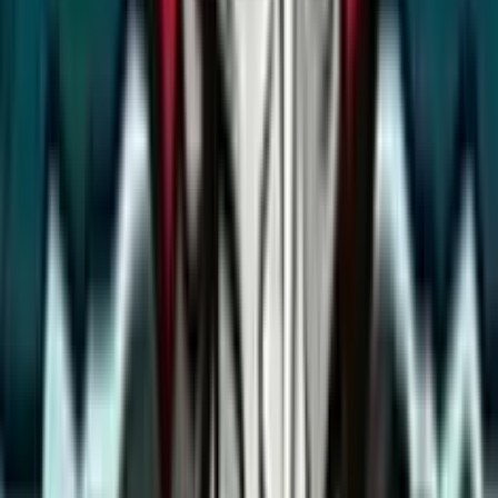
Add to
favorites
WorldMatch
•