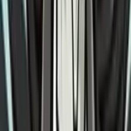
Spin: Re
LeoVegas
Recensione
con requi
Requisiti
Fun Bonu
raggiung
7 giorni 
Spin: Re
con requi