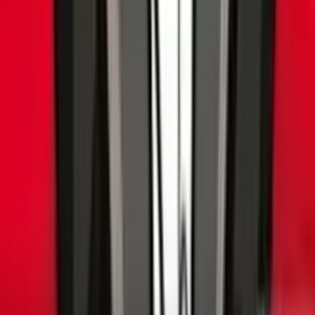
0
%
2