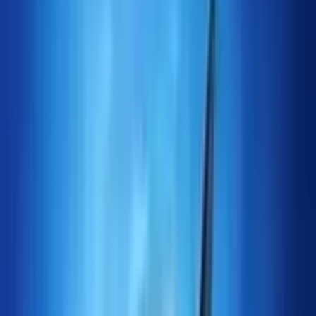
Nessuna slot preferita ancora
Inizia ad aggiungere slot ai tuoi preferiti!
Home
/
Slot Gratis
/
Hit Bar Gold Powerplay Jackpot
Hit Bar Gold Powerplay Jackpot
da
Playtech