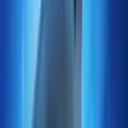
4.0
/5
Gioco Gratis
Extreme Fruits Ultimate Deluxe