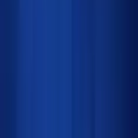
0
%
3