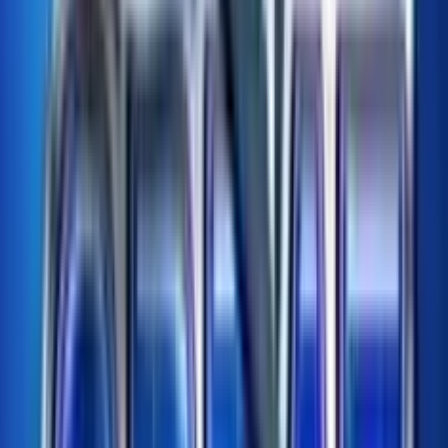
0.0
/5
Hit Bar Gold Powerplay Jackpot Casino
che offrono questo gioco
B
Casinò Online
Voto Utenti
Ben