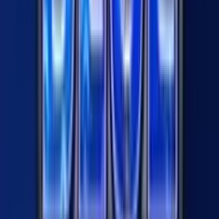
universo dove il lusso non è solo un desiderio, ma una realtà
a portata di mano. Bisogna ammettere che l'RTP del 95.61% è
un po' al di sotto della media del settore, rendendo la strada
verso le grandi vincite leggermente più impegnativa rispetto
ad altre slot. Inoltre, la volatilità sopra la media può rivelarsi
una spada a doppio taglio, aumentando tanto il potenziale di
vincita quanto il livello di rischio.
Nonostante queste piccole pecche, e funzioni bonus riescono
comunque a mantenere vivo l'interesse. Hit Bar Gold si rivela
quindi una soluzione di gioco valida, anche se non
particolarmente adatta ai giocatori per coloro che prediligono
ambientazioni più innovative e moderne.
Domande Frequenti
Quali sono le principali funzioni speciali della slot Hit Bar Gold?
Le principali funzioni speciali della slot Hit Bar Gold includono
i simboli wild, la Ruota della Fortuna e i free spins. I simboli
wild possono sostituire altri simboli per facilitare la
formazione di combinazioni vincenti, ma possono anche
creare combinazioni ad alto valore di pagamento da soli. La