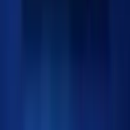
Silvia Urso
Ruolo
:
Head Writer
Esperienza
:
5+ anni
Esperta ed appassionata di iGaming, si occupa di analizzare e
recensire i software e gli operatori di gioco da oltre cinque
anni. Per fornire ai lettori di Gaming Report le informazioni più
recenti e dettagliate, testa i giochi in prima persona, così da
verificarne la qualità e scoprirne tutte le caratteristiche. Ama
tenersi sempre aggiornata sulle ultime news seguendo
podcast, quotidiani online e gli eventi più in vista del settore.