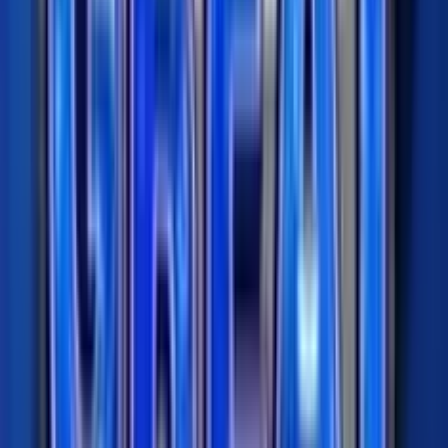
Bonus B
2000€ 