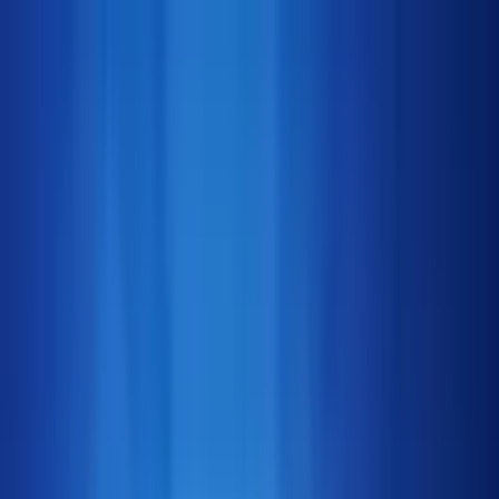
Il gioco è vietato ai minori e può causare dipendenza
patologica - probabilità di vincita
Gaming Report
Gaming Report
Slot Machine
Tutte le Slot
Più Giocati
Novità
Slot Sofware
Slot Bar
Slot
Egitto
Megaways
Altri Giochi
Roulette
Blackjack
Video Poker
Baccarat
Poker