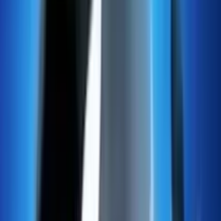
4.0
/5
Gioco Gratis
Hulk
Add to
favorites
Playtech
•