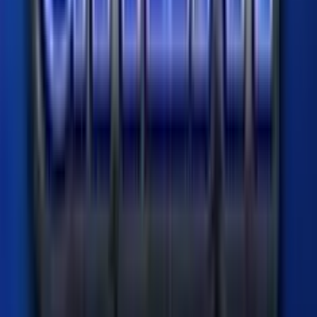
Bonus B
2000€ 