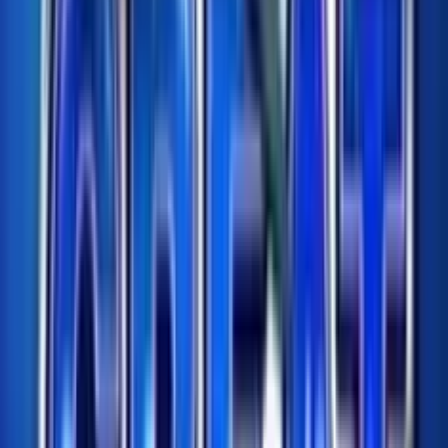
Bonus B
2.050
Cashba
di Gioca
a 2.000
su 30 sl
selezio
sul Live
sullo Sp
giocata 
#
1
giorni, 
10x e va