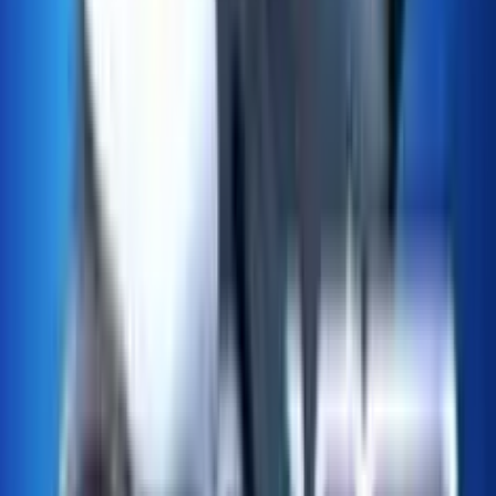
1.0
/5
Gioco Gratis
Great Blue
Add to
favorites
Playtech
•