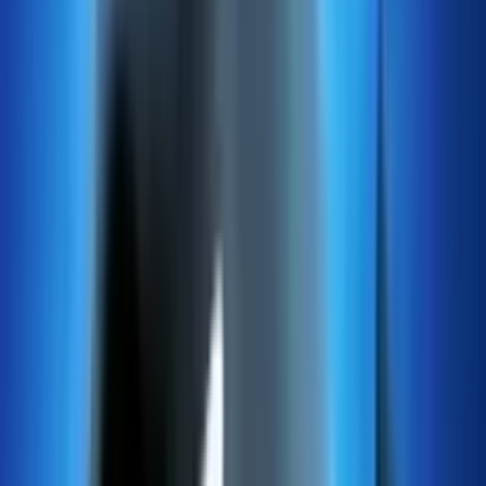
4.0
/5
Gioco Gratis
O'Reilly's Missus
Add to
favorites
Playtech
•