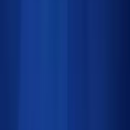
0
%
4