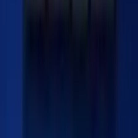
preziosi.
Silvia Urso
Ruolo
:
Head Writer
Esperienza
:
5+ anni
Esperta ed appassionata di iGaming, si occupa di analizzare e
recensire i software e gli operatori di gioco da oltre cinque
anni. Per fornire ai lettori di Gaming Report le informazioni più
recenti e dettagliate, testa i giochi in prima persona, così da
verificarne la qualità e scoprirne tutte le caratteristiche. Ama
tenersi sempre aggiornata sulle ultime news seguendo
podcast, quotidiani online e gli eventi più in vista del settore.
Collabora con vari website nel settore tra cui Giochi di Slot, di
cui è capo redattore.