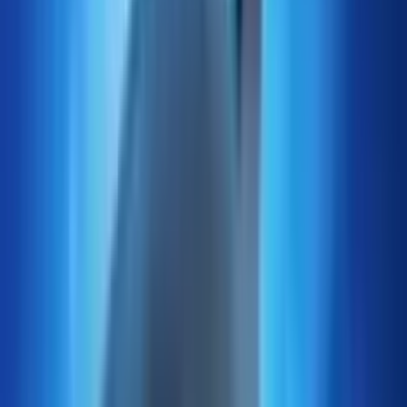
4.0
/5
Gioco Gratis
Hit Bar Gold Powerplay Jackpot