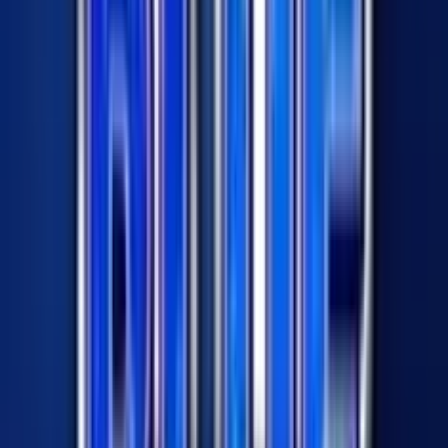
93,31
volatilità
:
Alta
layout
:
5x8
linee Di Puntata
:
4.608
puntata Minima
:
0,10
puntata Massima
:
350
jackpot
:
Si
Giri Gratis
:
Si
bonus Game
:
Si
Design E Ambientazione
Lo scenario è quello di un vivace panorama irlandese, dove le
colline sono tinte di un verde brillante e i campi sono
punteggiati da quadrifogli portafortuna. È proprio qui che la