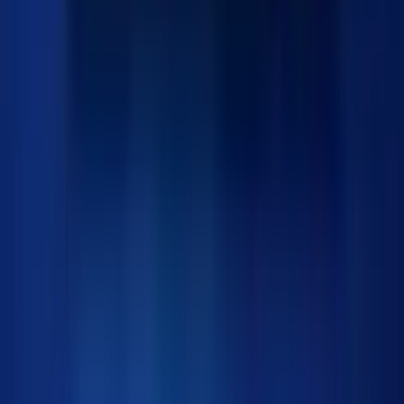
Silvia Urso
Ruolo
:
Head Writer
Esperienza
:
5+ anni
Esperta ed appassionata di iGaming, si occupa di analizzare e
recensire i software e gli operatori di gioco da oltre cinque
anni. Per fornire ai lettori di Gaming Report le informazioni più
recenti e dettagliate, testa i giochi in prima persona, così da
verificarne la qualità e scoprirne tutte le caratteristiche. Ama
tenersi sempre aggiornata sulle ultime news seguendo
podcast, quotidiani online e gli eventi più in vista del settore.
Collabora con vari website nel settore tra cui Giochi di Slot, di
cui è capo redattore.
Recensioni Utenti