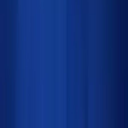
0
%
3