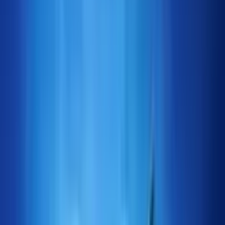
Snai
Betflag
Leovegas
Lottomatica
Bonus Benvenuto
Bonus Benvenuto
Bonus Senza Deposito
Free Spin (Giri Gratis)
Notizie
Link Rapidi
Slot Gratis
Bonus Casino
Casino Online
I miei giochi preferiti