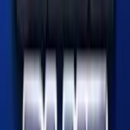
Ricarica
#
3
di Gioca
da ragg
entro 10
4.8
/5
•
(
6
Voti
)
Requisit
Snai
Recensione
40x da
raggiun
10 giorn