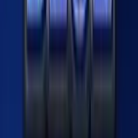
a 15 Giri Gratuiti, i simboli Cash e Mistery che offrono premi
aggiuntivi e la possibilità di rivelare uno dei jackpot, e infine la
Modalità Scommessa che, al costo di una puntata maggiorata,
raddoppia le opportunità di vincere giri gratuiti.
Qual è la tematica della videoslot O'Reilly's Missus?
La tematica della videoslot O'Reilly's Missus è ispirata alle
leggende irlandesi, con una leprecauna come protagonista, in
un ambiente ricco di colori, quadrifogli fortunati, pentole d’oro
e arcobaleni, simboli della fortuna dei leprechauni.
Come è strutturato il layout di O'Reilly's Missus e quali sono le sue
linee di pagamento?
O'Reilly's Missus presenta un layout asimmetrico con 5 rulli e
offre 8 linee di pagamento, permettendo ai giocatori di
esplorare 4608 modi diversi per vincere.