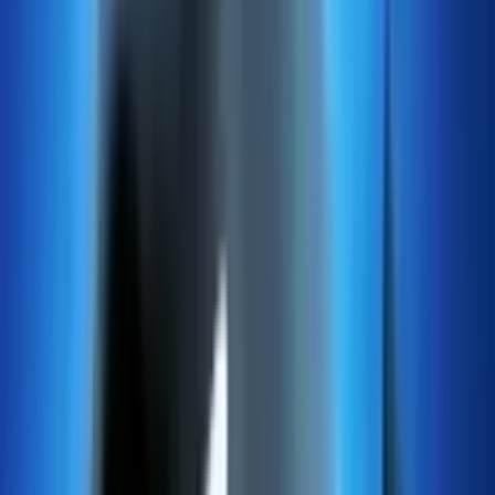
4.0
/5
Gioco Gratis
Extreme Fruits Ultimate Deluxe
Add to
favorites
Playtech
•