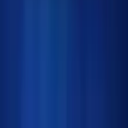
0.0
/
5
Basato su
0
Recensione
Scrivi una recensione
5