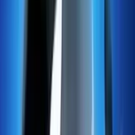
4.0
/5
Gioco Gratis
Hulk
Add to
favorites
Playtech
•