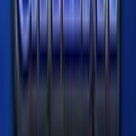
Bonus B
2000€ 