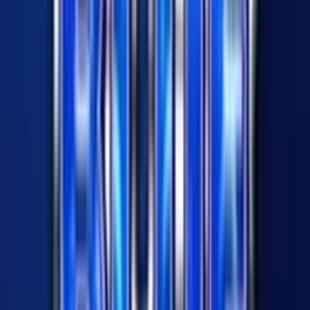
protagonista, la Signora O'Reilly, ci accoglie, posizionata
sopra un fusto di birra, mentre osserva il gioco svolgersi
sotto di lei. Il design del tabellone di gioco è creativo e non
convenzionale, caratterizzato da colori intensi e animazioni
allegre e coinvolgenti. Alla destra del tabellone, una pratica
tabella illustra i valori dei jackpot disponibili, mentre un
arcobaleno attraversa il cielo, simbolo della leggendaria
ricchezza dei leprecauni che i giocatori sono chiamati a
scoprire. La presentazione grafica è un piacere per gli occhi e
promette un'esperienza ludica affascinante.
Giochi Bonus Di O'Reilly's Missus
Simbolo Wild
: questo elemento, contraddistinto dalla scritta
Wild, funge da jolly e ha la capacità di sostituire i simboli
standard, facilitando la creazione di combinazioni vincenti.
Scatter e Giri Gratuiti
: il simbolo della pentola d’oro con la
scritta "Bonus" funge da scatter. Comparendo almeno 3 volte,
innesca la modalità dei Free Spins, che possono raggiungere
un numero massimo di 15. Durante questa modalità, i simboli
Cash e Mistery rimarranno fissi sui rulli, concedendo premi
aggiuntivi se arrivano a riempire un intero rullo.