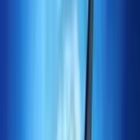
Gioco Gratis
Premendo "Gioco Gratis", confermi di avere almeno 18 anni.
4.0
/5
•
1
rating
Soldi Veri