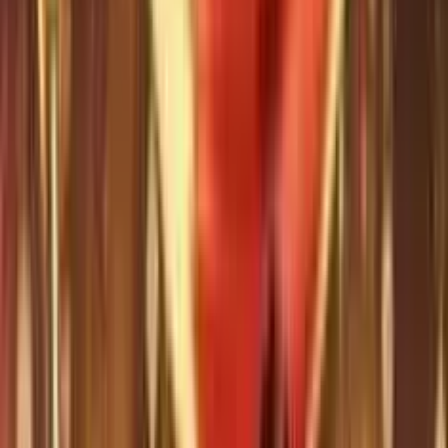
Bonus: 
#
2
raggiun
7 giorni
4.0
/5
•
(
5
Voti
)
Spin: R
LeoVegas
Recensione
con requ
Requisit
Fun Bon
raggiun
7 giorni
Spin: R
con requ