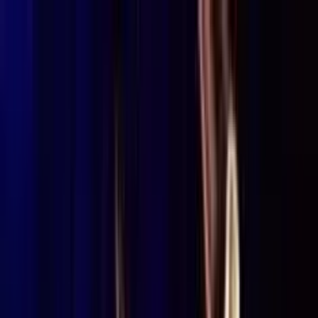
Il gioco è vietato ai minori e può causare dipendenza
patologica - probabilità di vincita
Gaming Report
Gaming Report
Slot Machine
Tutte le Slot
Più Giocati
Novità
Slot Sofware
Slot Bar
Slot
Egitto
Megaways
Altri Giochi
Roulette
Blackjack
Video Poker
Baccarat
Poker