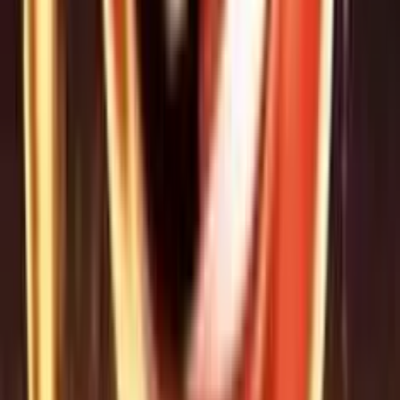
sul Live
sullo Sp
giocata 
#
1
giorni, 
10x e va
4.5
/5
•
(
17
Voti
)
giorni.
StarCasino
Recensione
Requisit
Fino a 
cashbac
slot sel
50€ sul
sullo Sp
giocata 
giorni, 
10x e va
giorni.