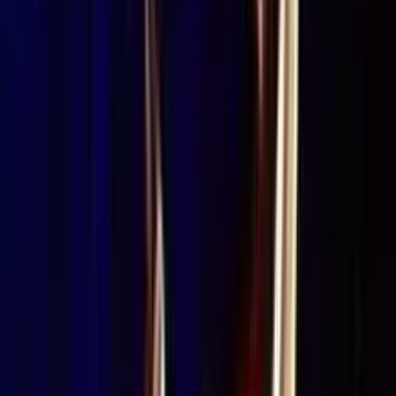
Casino Online
Elenco Casino Italiani
Slot Soldi Veri
Casinò
Live
StarVegas
AdmiralBet
Starcasino
888
Casino
Snai
Betflag
Leovegas
Lottomatica
Bonus Benvenuto
Bonus Benvenuto
Bonus Senza Deposito
Free Spin (Giri Gratis)
Notizie
Slot Gratis
Bonus Casino
Casino Online
Menu