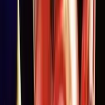
Gioco Gratis
Premendo "Gioco Gratis", confermi di avere almeno 18 anni.
5.0
/5
•
1
rating
Soldi Veri