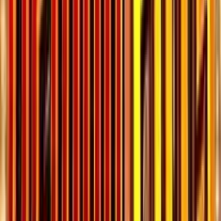
Bonus B
2000€ 
Ricarica
di Gioca
per tras
Fun bon
4.0
/5
•
(
4
Voti
)
bonus
Lottomatica
Recensione
Requisit
40x per
trasform
bonus i