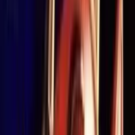
Snai
Betflag
Leovegas
Lottomatica
Bonus Benvenuto
Bonus Benvenuto
Bonus Senza Deposito
Free Spin (Giri Gratis)
Notizie
Link Rapidi
Slot Gratis
Bonus Casino
Casino Online
I miei giochi preferiti