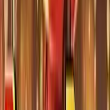
Bonus B
2000€ 
Ricarica
#
3
di Gioca
da ragg
entro 10
4.8
/5
•
(
6
Voti
)
Requisit
Snai
Recensione
40x da
raggiun
10 giorn