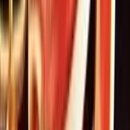
4.0
/5
Gioco Gratis
Demon Pots
Add to
favorites
Pragmatic Play
•