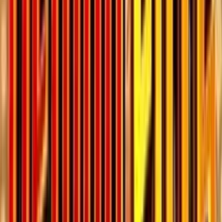
fino a 5
65, valid
giorni, C