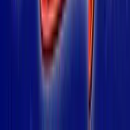
4.0
/5
Gioco Gratis
Big Bass Keeping
Add to
favorites
Pragmatic Play
•