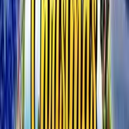
Book of Tut Megaways
Add to
favorites
Pragmatic Play
•