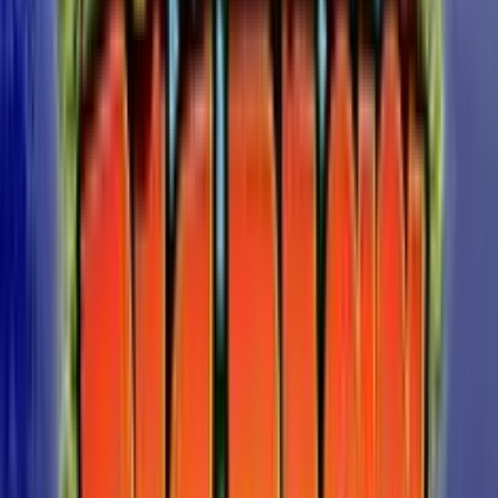
0.0
/5
Gioco Gratis
Curse of the Werewolf
Add to
favorites
Pragmatic Play
•