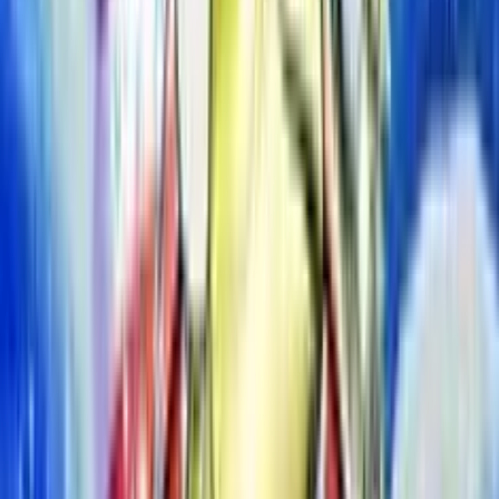
0.0
/5
Gioco Gratis
Demon Pots
Add to
favorites
Pragmatic Play
•