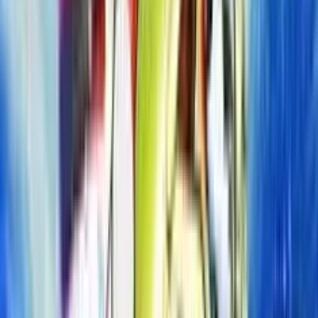
Pragmatic Play
•