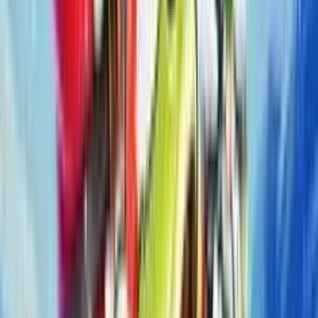
5.0
/5
Gioco Gratis
Monkey Warrior
Add to
favorites