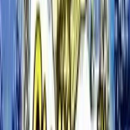
4.0
/5
Gioco Gratis
Starlight Princess
Add to
favorites
Pragmatic Play
•