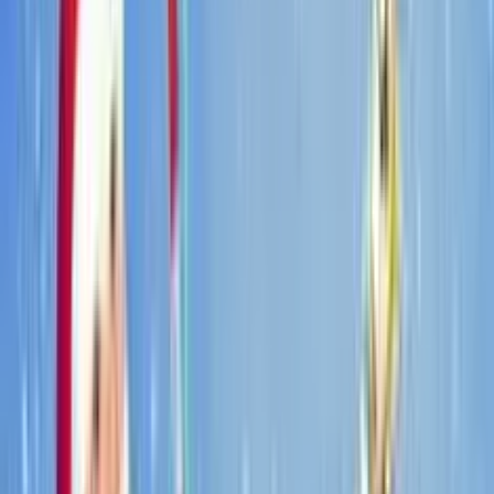
Nessuna slot preferita ancora
Inizia ad aggiungere slot ai tuoi preferiti!
HOME
/
SOFTWARE SLOT MACHINE
/
PRAGMATIC PLAY
Slot Machine Online Gratis di Pragmatic Play
Pragmatic Play ti aspetta con una vasta gamma di slot
affascinanti. Prova le loro demo gratuitamente sul nostro sito
e lasciati sorprendere dal divertimento senza fine.