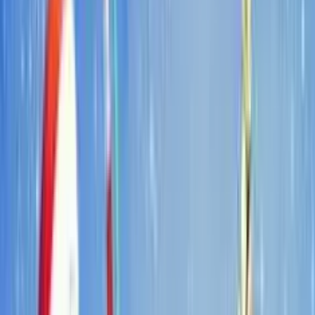
Snai
Betflag
Leovegas
Lottomatica
Bonus Benvenuto
Bonus Benvenuto
Bonus Senza Deposito
Free Spin (Giri Gratis)
Notizie
Link Rapidi
Slot Gratis
Bonus Casino
Casino Online
I miei giochi preferiti