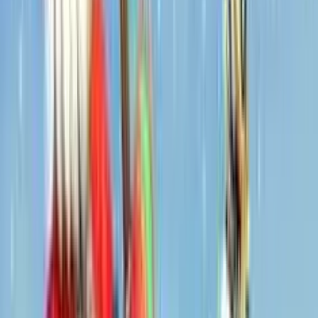
2.0
/5
Gioco Gratis
Big Bass Splash