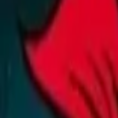
Slot Sofware
Slot Bar
Slot Egitto
Megaways
Altri Giochi
Roulette
Blackjack
Video Poker
Baccarat
Poker
Casino Online
Elenco Casino Italiani
Slot Soldi Veri
Casinò Live
StarVegas
AdmiralBet
Starcasino
888 Casino
Snai
Betflag
Leovegas
Lottomatica