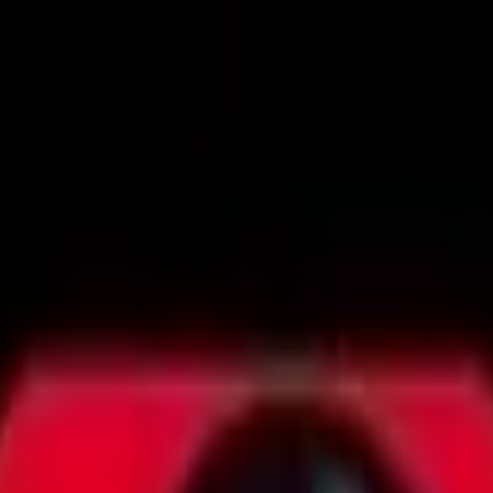
- probabilità di vincita
egaways
ralBet
Starcasino
888 Casino
Snai
Betflag
Leovegas
Lottomatica