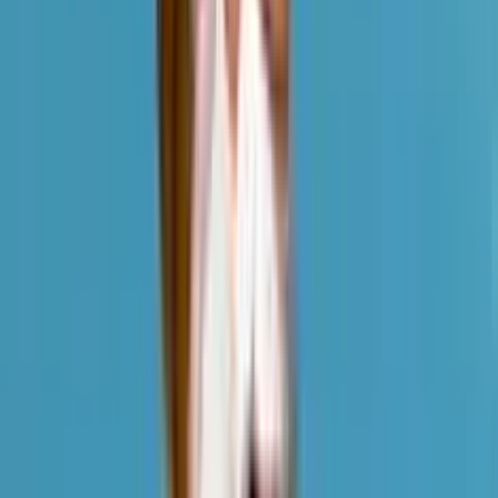
King of Riches Slot Machine
King of Riches è una slot machine di Capecod a tema denaro
semplice e gradevole alla vista, creata per garantire massimo
relax e divertimento. Probabilmente è dedicata ai giocatori
alle prime armi o per coloro che hanno semplicemente
intenzione di divertirsi senza preoccuparsi di meccaniche
eccessivamente complicate. Questa slot offre un'esperienza
di gioco leggera e spensierata, perfetta per svagare la mente
o accostarsi al mondo del gioco online. Se queste premesse
fanno al caso tuo, non resterai deluso da King of Riches, che
ti offre una schermata con cinque rulli da tre file ciascuno, per
un totale di 10 linee di pagamento possibili, il tutto con un
RTP del 94.97% e una volatilità alta.
King of Riches slot machine
Fedele alla sua idea di semplicità, la schermata di King of
Riches non è appesantita da elementi grafici inutili. Essa