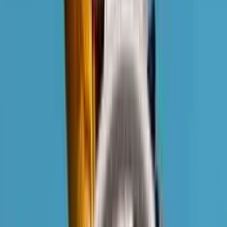
uno tra i simboli di base viene scelto in maniera casuale e
trasformato in "sticky": ciò vuol dire che ogni volta che quel
simbolo compare, rimane bloccato nella sua posizione per i
giri successivi, incrementando così notevolmente le tue
probabilità di ottenere vincite durante questi giri gratuiti.
Le nostre opinioni su King of Riches
slot machine
King of Riches può essere definita una vera e propria "nave
scuola" per le slot machine tradizionali. La Capecod ha
deciso, con questo titolo, di offrire al pubblico un gioco molto
semplice, pur mantenendo gradevole e ben dettagliato il
comparto grafico. Quanto all'aspetto sonoro, non è molto ricco
e comprende solo i suoni di base delle classiche slot da bar.
Qualche tintinnio di moneta, tuttavia, riuscirà a rendere
gradevole ogni giro di rulli e le vincite realizzate.
Nonostante King of Riches mantenga dinamiche di gioco
particolarmente basiche, offre comunque un gioco bonus e un
simbolo wild che può potenzialmente incrementare in modo
soddisfacente tutte le linee di puntata. Una puntata minima fra
le più basse disponibili nei vari casinò, rende il gioco