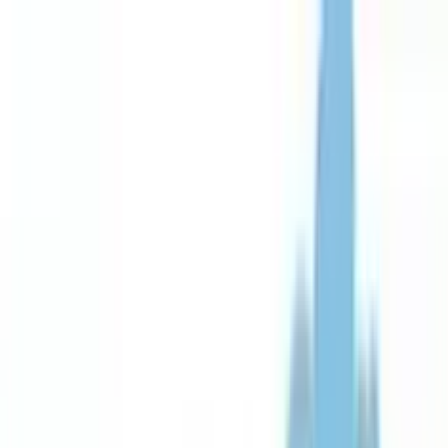
Il gioco è vietato ai minori e può causare dipendenza
patologica - probabilità di vincita
Gaming Report
Gaming Report
Slot Machine
Tutte le Slot
Più Giocati
Novità
Slot Sofware
Slot Bar
Slot
Egitto
Megaways
Altri Giochi
Roulette
Blackjack
Video Poker
Baccarat
Poker