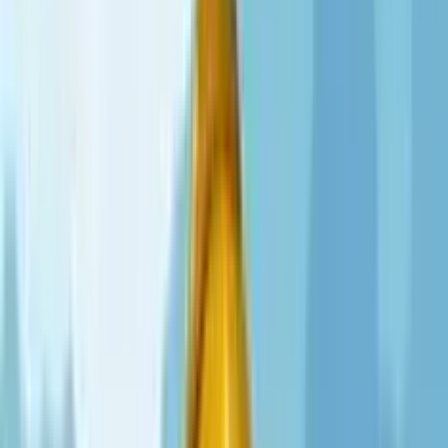
Bonus B
5000€ B
Ricarica
R
di Giocat
Bonus a s
ottenibil
base del
giocato. 
#
1
riscattar
bisogna r
3.0
/5
•
(
51
Voti
)
1 sola vo
BetFlag
Recensione
Requisiti
Bonus a s
ottenibil
base del
giocato. 
riscattar
bisogna r
1 sola vo