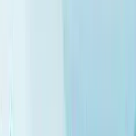
Capecod
•