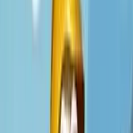
Bonus B
2000€ B
Ricarica
R
#
2
di Giocat
da raggi
entro 10 
4.8
/5
•
(
6
Voti
)
Requisiti
Snai
Recensione
40x da
raggiung
10 giorni