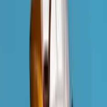
sono: la J e la Q che pagano 75x ogni cinque per linea di
pagamento; la K che paga 100x; la A che paga 125x; la
cassaforte con le monete d'oro che paga 150x; il sacco pieno
di fascette di banconote che paga 300x; le monete d'oro
massiccio che pagano 400x; l'anello col rubino che paga
1000x e, per finire, il diamante che paga 2000x.
Bonus e funzioni speciali di King of
Riches
In King of Riches è presente un unico simbolo che fa da
Bonus e da Wild e rappresenta lo scudo con la scritta "King Of
Riches".
In quanto Wild, questo simbolo può sostituire tutti gli altri
simboli di base all'interno di una combinazione vincente, oltre
che pagare 200x ogni cinque per linea di pagamento.
Ma non è tutto, perché se dovessero atterrare almeno tre di
questi simboli nella tua schermata di gioco, sarai
ricompensato con il "Bonus Special" della slot.
Quando si attiva la feature speciale, ricevi 10 giri gratuiti e