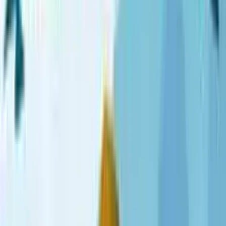
1.0
/5
Oktober Fest Casino che offrono
questo gioco
Bo
Casinò Online
Voto Utenti
Benv