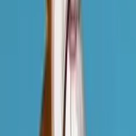
machine Oktober Fest e un sistema di gioco con 5 rulli sui
quali il giocatore può attivare fino a un massimo di 15 linee di
puntata sulle quali poter estrarre simboli a tema con enormi
boccali di birra, simpatici personaggi con enormi baffi, e belle
ragazze dai capelli biondi. Il sistema di gioco della slot
prevede inoltre la possibilità per il giocatore di scegliere
prima di ogni giocata il valore del gettone da scommettere, il
numero di gettoni per linea e il numero di linee di puntata da
attivare. Per comporre combinazioni vincenti è invece
necessario estrarre almeno 3 simboli uguali su rulli vicini da
sinistra a destra e in posizioni che siano di una linea di
puntata attiva.
Simboli Speciali
La slot machine Oktober Fest prevede due soli simboli
speciali, il simbolo wild e il simbolo bonus entrambi associati
a proprie regole e funzioni bonus. Il simbolo wild ad esempio
raffigura un grosso boccale di vetro pieno di birra e svolge la
funzione di simbolo jolly e di normale simbolo di gioco. Il
giocatore può utilizzare questo simbolo per comporre normali
combinazioni vincenti con premi tra l'altro fino a 5000 gettoni
o per completare combinazioni composte utilizzando gli altri