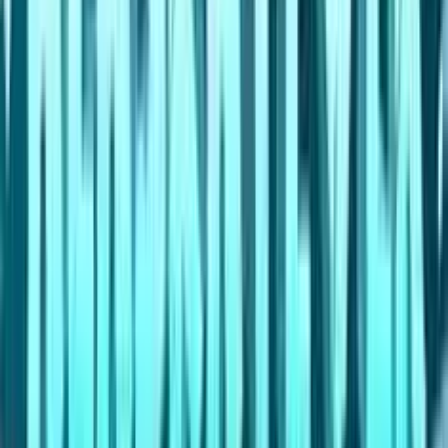
Capecod
•