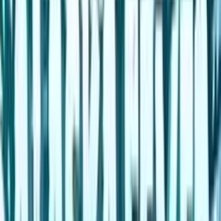
2.0
/5
Gioco Gratis
Atlantis Kingdom
Add to
favorites
Capecod
•