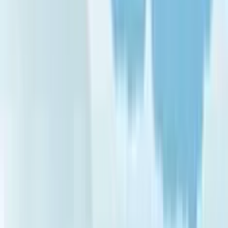
Gioco Gratis
Premendo "Gioco Gratis", confermi di avere almeno 18 anni.
3.7
/5
•
3
ratings
Soldi Veri