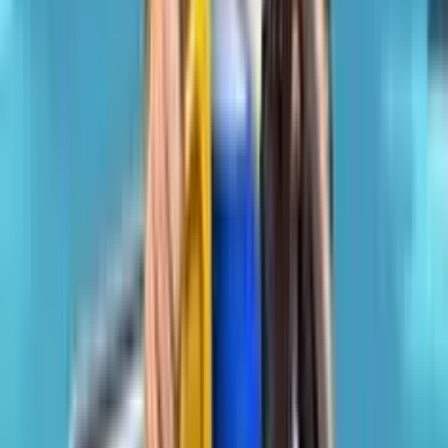
Davide Luciani
Ruolo
:
Redattore
Giornalista pubblicista di origine abruzzese e Copywriter da
oltre sette anni. Su GamingReport mi occupo di redigere
articoli sul mercato del gambling nazionale e internazionale,
oltre a recensire slot machine e casinò online. Collaboro
anche con delle testate sportive come Sportcafe24.com e
con La Legge per Tutti, portale di diritto legato
all'informazione giuridica e alla consulenza legale,
commerciale e fiscale.
Recensioni Utenti