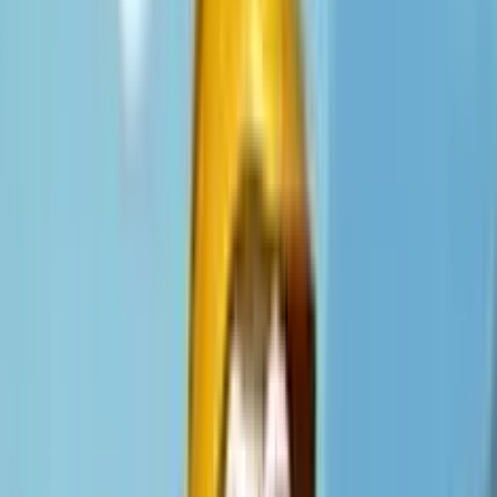
Bonus B
2000€ B
Ricarica
R
#
2
di Giocat
da raggi
entro 10 
4.8
/5
•
(
6
Voti
)
Requisiti
Snai
Recensione
40x da
raggiung
10 giorni