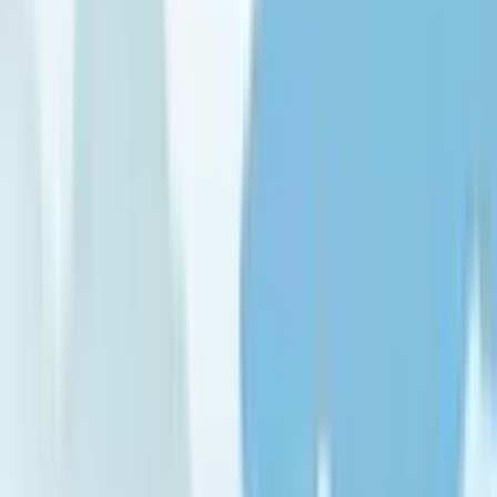
Nessuna slot preferita ancora
Inizia ad aggiungere slot ai tuoi preferiti!
Home
/
Slot Gratis
/
Oktober Fest
Oktober Fest
da
Capecod