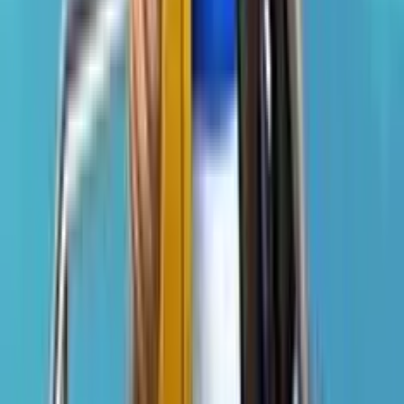
0.0
/
5
Basato su
0
Recensione
Scrivi una recensione
5