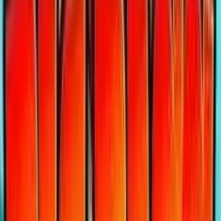
Bonus B
1500€ 
Ricarica
Free Sp
FS
Requi
Giocata
Bonus: 
#
2
raggiun
7 giorni
4.0
/5
•
(
5
Voti
)
Spin: R
LeoVegas
Recensione
con requ
Requisit
Fun Bon