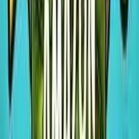
Lady of the Moon Slot Machine
Ispirata alla cultura orientale, la slot machine Lady of the
Moon ne ripropone alcuni dei suoi aspetti pi caratteristici
attraverso una grafica dettagliata e ricca di effetti grafici ed
animazioni che si alternano durante tutto il corso della partita.
La slot prevede ad esempio uno scenario ambientato in una
foresta di notte e simboli con antichi manufatti e armi come
spade, archi e frecce, e enormi asce, e un sistema di gioco
con 13 linee di puntata da poter attivare in una giocata,
simboli wild che si comportano come dei classici jolly, premi
fino a 65.000 gettoni, ed uno scatter associato a giocate
gratuite.
Lady of the Moon Slot Machine Gratis: