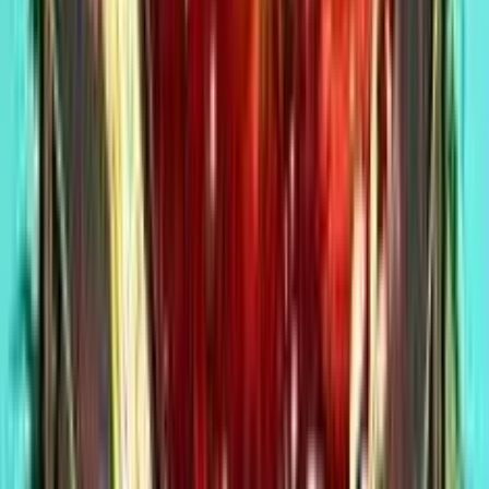
Bonus B
2.050
Cashba
di Gioca
a 2.000
su 30 sl
selezio
sul Live
sullo Sp
giocata 
#
1
giorni, 
10x e va
4.5
/5
•
(
17
Voti
)
giorni.
StarCasino
Recensione
Requisit