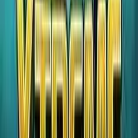
all'informazione giuridica e alla consulenza legale,
commerciale e fiscale.
Davide Luciani
Ruolo
:
Redattore
Giornalista pubblicista di origine abruzzese e Copywriter da
oltre sette anni. Su GamingReport mi occupo di redigere
articoli sul mercato del gambling nazionale e internazionale,
oltre a recensire slot machine e casinò online. Collaboro
anche con delle testate sportive come Sportcafe24.com e
con La Legge per Tutti, portale di diritto legato