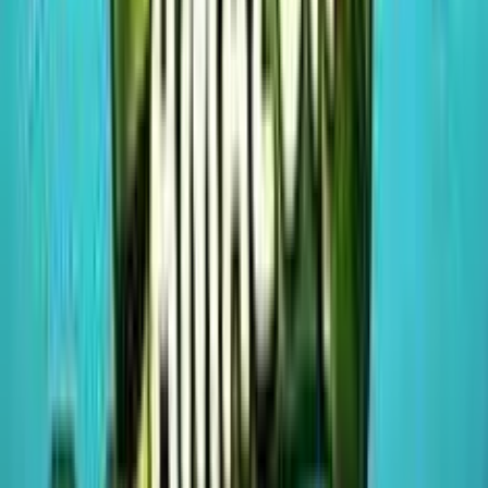
recensione
La slot machine Lady of the Moon si ispira alla cultura e alle
tradizioni orientali che raffigura grazie a un comparto grafico
eccezionale ricco di effetti grafici molto dettagliati e
animazioni bellissime che accompagnano le singole giocate
rendendo la partita coinvolgente. Per quel che riguarda i
simboli a tema della slot questi raffigurano bellissimi
manufatti con ciotole e strumenti musicali, e armi tradizionali
con spade affilatissime, archi e frecce, e enormi asce. Per
quanto riguarda le regole e le meccaniche di gioco della slot
machine Lady Of The Moon invece, queste prevedono 5 rulli
su cui sono attive 13 linee di puntata sulle quali il giocatore
può comporre combinazioni vincenti ed funzioni bonus con
simboli wild e scatter. Comporre delle combinazioni vincenti
richiede l'estrazione e l'allineamento in una singola giocata di
3 o più simboli alfanumerici o a tema uguali su rulli vicini tra
loro dalla sinistra dello schermo e su posizioni di una delle
linee di puntata. In base al tipo di simbolo estratto, alla
lunghezza della combinazione vincente ed al valore della
puntata per linea scommessa nella giocata in corso, il
giocatore può ricevere un premio per ogni singola
combinazione vincente fino a 65.000 gettoni. Previsti infine