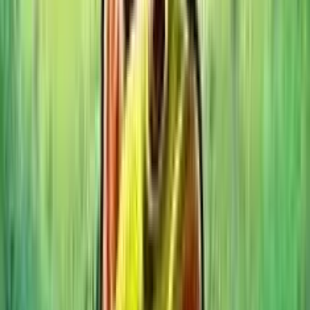
Slot Machine
Tutte le Slot
Più Giocati
Novità
Slot Sofware
Slot Bar
Slot Egitto
Megaways
Altri Giochi
Roulette
Blackjack
Video Poker
Baccarat
Poker
Casino Online
Elenco Casino Italiani
Slot Soldi Veri
Casinò Live
StarVegas
AdmiralBet
Starcasino
888 Casino