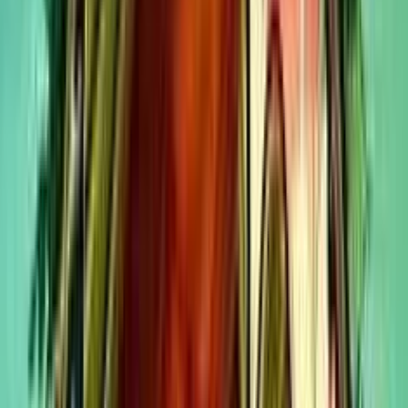
John Hunter and the Tomb of the Scarab Queen
Add to
favorites
Pragmatic Play
•