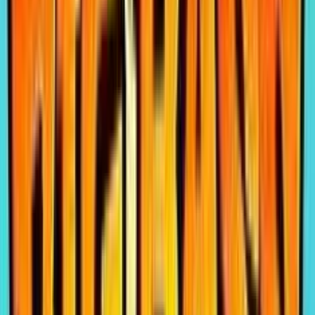
Bonus B
2000€ 
Ricarica
#
3
di Gioca
da ragg
entro 10
4.8
/5
•
(
6
Voti
)
Requisit
Snai
Recensione
40x da
raggiun
10 giorn