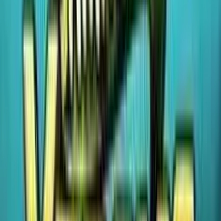
due diversi simboli speciali, il. Wild e lo scatter, entrambi
associati ovviamente a delle funzioni bonus molto
vantaggiose con il primo che si comporta come un vero e
proprio jolly ed il secondo che invece è associato ad un gioco
bonus con giocate gratuite e funzioni speciali.
Davide Luciani
Ruolo
:
Redattore
Giornalista pubblicista di origine abruzzese e Copywriter da
oltre sette anni. Su GamingReport mi occupo di redigere
articoli sul mercato del gambling nazionale e internazionale,
oltre a recensire slot machine e casinò online. Collaboro
anche con delle testate sportive come Sportcafe24.com e
con La Legge per Tutti, portale di diritto legato