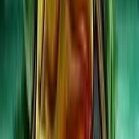
Giochi dello stesso provider
HOT SLOT
Gioco Gratis
Sweet Bonanza 1000
Add to
favorites
Pragmatic Play
•