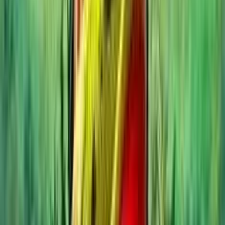
Snai
Betflag
Leovegas
Lottomatica
Bonus Benvenuto
Bonus Benvenuto
Bonus Senza Deposito
Free Spin (Giri Gratis)
Notizie
Link Rapidi
Slot Gratis
Bonus Casino
Casino Online
I miei giochi preferiti