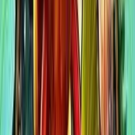
4.0
/5
Gioco Gratis
Big Bass Splash
Add to
favorites
Pragmatic Play
•