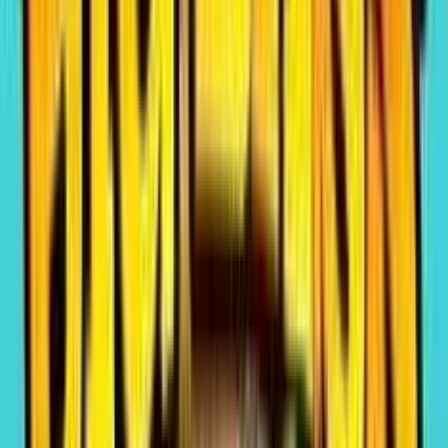
Bonus B
5000€ 
Ricarica
di Gioca
Bonus 2
5.000€.
validità 
1.6
/5
•
(
123
Voti
)
Cap 0,4.
AdmiralBet
Recensione
Requisit
Fun Bo
fino a 5
65, valid
giorni, C