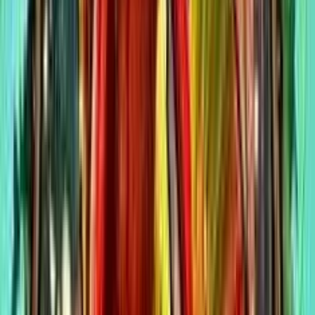
4.0
/5
Gioco Gratis
Big Bass Amazon Xtreme