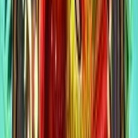
Add to
favorites
Pragmatic Play
•