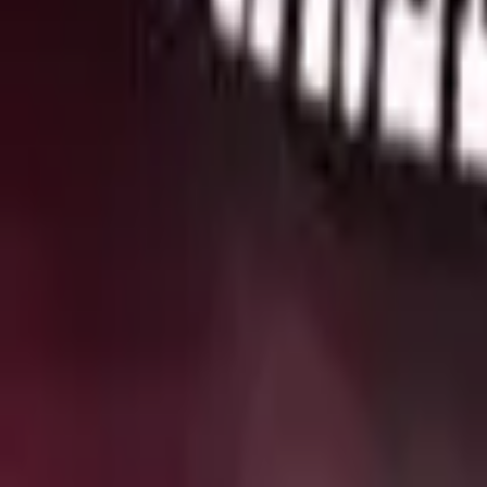
Bonus Benvenuto
Bonus Benvenuto
Bonus Senza Deposito
Free Spin (Giri Gratis)
Notizie
Slot Gratis
Bonus Casino
Casino Online
Menu
Slot Machine
Tutte le Slot
Più Giocati
Novità