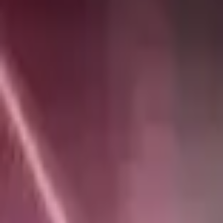
Slot Sofware
Slot Bar
Slot Egitto
Megaways
Altri Giochi
Roulette
Blackjack
Video Poker
Baccarat
Poker
Casino Online
Elenco Casino Italiani
Slot Soldi Veri
Casinò Live
StarVegas
AdmiralBet
Starcasino
888 Casino
Snai
Betflag
Leovegas
Lottomatica