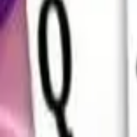
Inizia ad aggiungere slot ai tuoi preferiti!
Home
/
Slot Gratis
/
Let It Ride Poker
Let It Ride Poker
da
Light & Wonder
Gioco Gratis
Premendo "Gioco Gratis", confermi di avere almeno 18 anni.