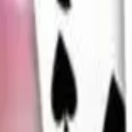
0.0
/5
•
0
ratings
Soldi Veri
Add to
favorites
Soldi Veri
Giochi dello stesso provider