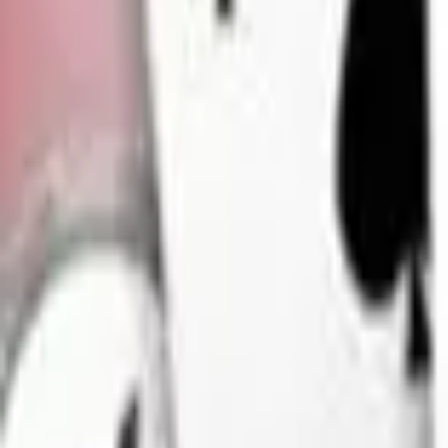
Gioco Gratis
Spartacus Wonder 500
Add to
favorites
Light & Wonder
•