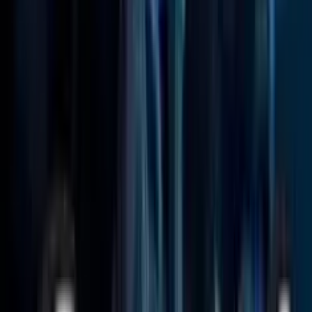
Gioco Gratis
Poker 3 Cards
Add to
favorites
Light & Wonder
•