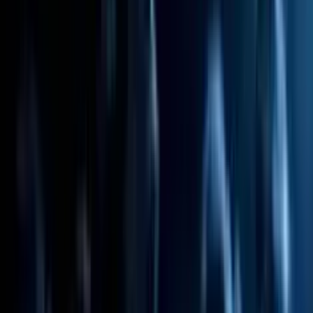
Slot Machine
Tutte le Slot
Più Giocati
Novità
Slot Sofware
Slot Bar
Slot Egitto
Megaways
Altri Giochi
Roulette
Blackjack
Video Poker
Baccarat
Poker
Casino Online
Elenco Casino Italiani
Slot Soldi Veri
Casinò Live
StarVegas
AdmiralBet
Starcasino
888 Casino