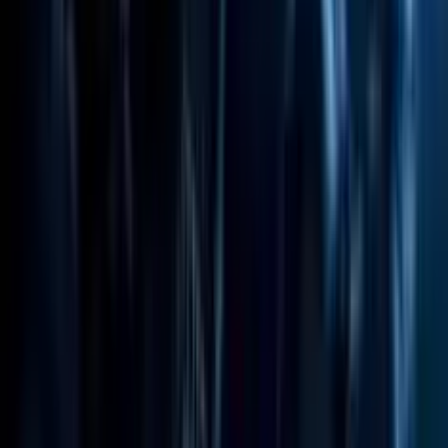
Snai
Betflag
Leovegas
Lottomatica
Bonus Benvenuto
Bonus Benvenuto
Bonus Senza Deposito
Free Spin (Giri Gratis)
Notizie
Link Rapidi
Slot Gratis
Bonus Casino
Casino Online
I miei giochi preferiti