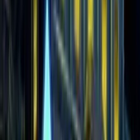
Requisiti di Giocata