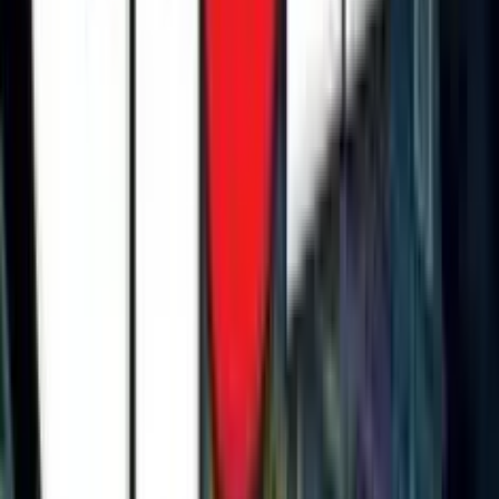
Lottomatica, Betflag e Snai. Questi casinò hanno già scelto di
inserire nel loro menu i giochi spettacolari di Light&Wonder,
conquistando l’entusiasmo dei giocatori di tutto il mondo.
Migliori casinò con
#
1
4.0
/
5
•
(
4
)
Recensione