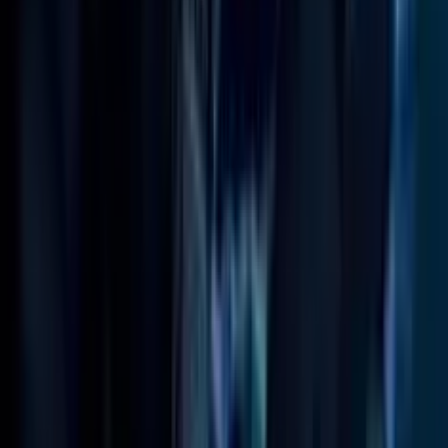
Nessuna slot preferita ancora
Inizia ad aggiungere slot ai tuoi preferiti!
HOME
/
SOFTWARE SLOT MACHINE
/
LIGHT & WONDER
Light&Wonder Slot Machine Online
Nato dal rebranding di SG Digital, Light & Wonder sbarca con
grande successo nei migliori casino italiani AAMS, forte
dell'esperienza già acquisita e pronto a introdurre novità e
meccaniche capaci di lasciare un'impronta nel mondo del
gaming online.