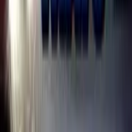
Requisiti di Giocata
60x da raggiungere entro 48h
GIOCA AL CASINÒ
Termini e Condizioni
Casino Senza Deposito