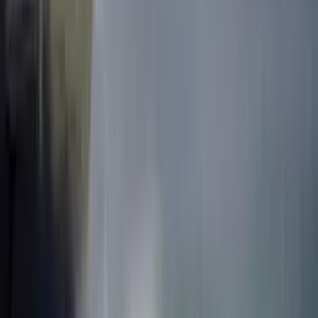
legate esclusivamente al mondo del casinò online AAMS. In
quanto non presenta periodicità, Gaming Report non è
riconducibile ad una testata giornalistica. Le nostre opinioni e
giudizi rappresentano solo un'indicazione, per tanto il giudizio
finale spetta sempre al giocatore. Gaming Report, in quanto
affiliato di casinò AAMS, promuove il gioco sicuro, legale e
responsabile.