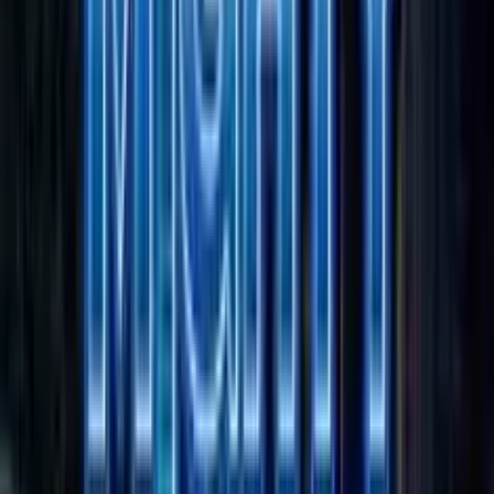
Requisiti di Giocata
Accredito in tranche. Per ciascuna tranche si devono
raggiungere requisiti pari a 40x/45x/50x entro 48 ore
dall'assegnazione.
GIOCA AL CASINÒ
Termini e Condizioni