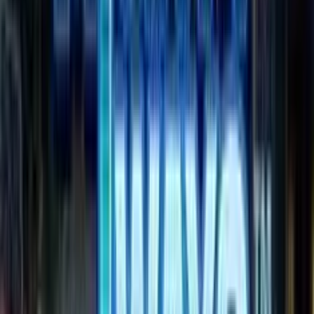
#
3
4.8
/
5
•
(
6
)
Recensione