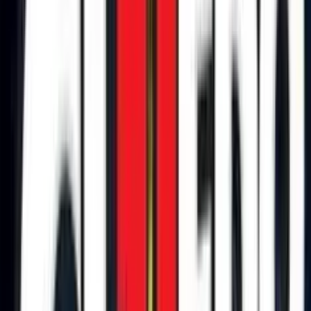
Add to
favorites
Light & Wonder
•