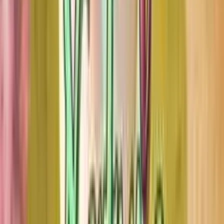
occupo della redazione e revisione dei contenuti pubblicati
nella sezione blog di Gaming Report, oltre ad effettuare
ricerche e indagini di settore. Curo le relazioni pubbliche con i
media italiani e internazionali, soprattutto in nazioni come
Spagna, Francia, Inghilterra e Stati Uniti.
Recensioni Utenti
0.0
/
5
Basato su
0
Recensione
Scrivi una recensione
5