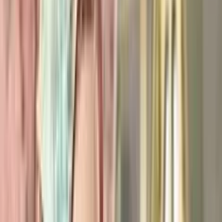
Snai
Betflag
Leovegas
Lottomatica
Bonus Benvenuto
Bonus Benvenuto
Bonus Senza Deposito
Free Spin (Giri Gratis)
Notizie
Link Rapidi
Slot Gratis
Bonus Casino
Casino Online
I miei giochi preferiti