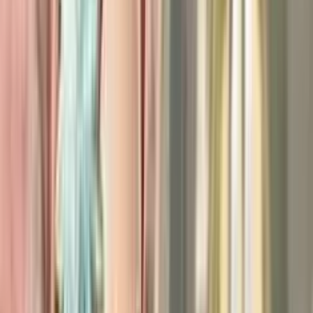
Nessuna slot preferita ancora
Inizia ad aggiungere slot ai tuoi preferiti!
Home
/
Slot Gratis
/
Maaax Diamonds
Maaax Diamonds
da
Gamomat