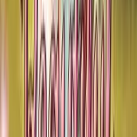
Bonus B
1500€ B
Ricarica 
Free Spi
FS
Requis
Giocata
Bonus: 3
#
3
raggiung
7 giorni 
4.0
/5
•
(
5
Voti
)
Spin: Re
LeoVegas
Recensione
con requi
Requisiti