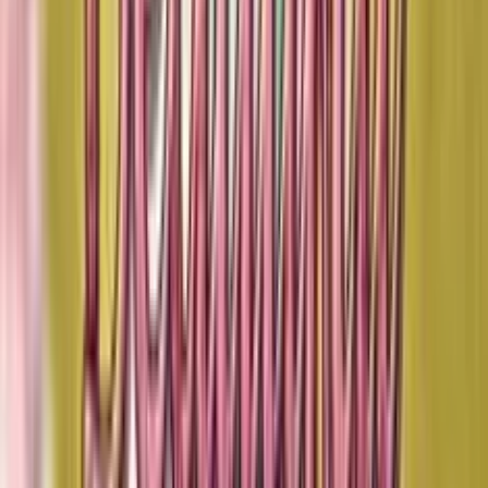
intero il rullo su cui è stato estratto nella giocata in corso.
Maaax Diamonds Slot Machine Gratis:
recensione
La slot machine Maaax Diamonds si ispira sotto moltissimi
aspetti alle vecchie slot da bar di cui ne ripropone gran parte
degli aspetti più importanti, dai simboli con i frutti come le
ciliegie, i cocomeri e i limoni, alle grafiche ed al sistema di
gioco essenziale con pochissime regole di gioco ed anche
molto semplici. Non sono presenti invece animazioni ed
effetti grafici articolari se non quelli che illuminano i simboli
vincenti evidenziando le combinazioni a premi estratte in una
giocata, quindi anche sotto questo aspetto la fedeltà con le
vecchie slot è evidente. Tema e grafiche a parte comunque, la
slot machine Maaax Diamonds prevede un sistema di gioco
anch'esso molto interessante non per la presenza di
particolari funzioni o simboli bonus, ma per la semplicità delle
sue regole e delle sue meccaniche. La slot prevede infatti 5
rulli su cui sono previste 10 linee di puntata e simboli a tema
con i quali il giocatore può comporre combinazioni vincenti ed
attivare l'unica funzione bonus presente quella del simbolo
Wild. Per comporre combinazioni vincenti deve estrarre