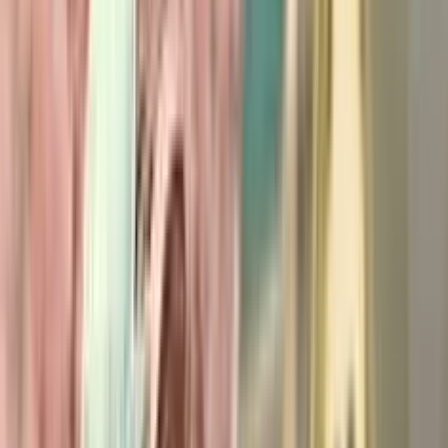
Slot Machine
Tutte le Slot
Più Giocati
Novità
Slot Sofware
Slot Bar
Slot Egitto
Megaways
Altri Giochi
Roulette
Blackjack
Video Poker
Baccarat
Poker
Casino Online
Elenco Casino Italiani
Slot Soldi Veri
Casinò Live
StarVegas
AdmiralBet
Starcasino
888 Casino