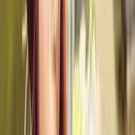
4.0
/5