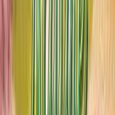
0
%
3