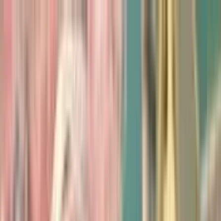
Il gioco è vietato ai minori e può causare dipendenza
patologica - probabilità di vincita
Gaming Report
Gaming Report
Slot Machine
Tutte le Slot
Più Giocati
Novità
Slot Sofware
Slot Bar
Slot
Egitto
Megaways
Altri Giochi
Roulette
Blackjack
Video Poker
Baccarat
Poker