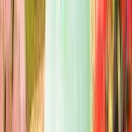
0
%
Casino Senza Deposito
StarCasino
100€