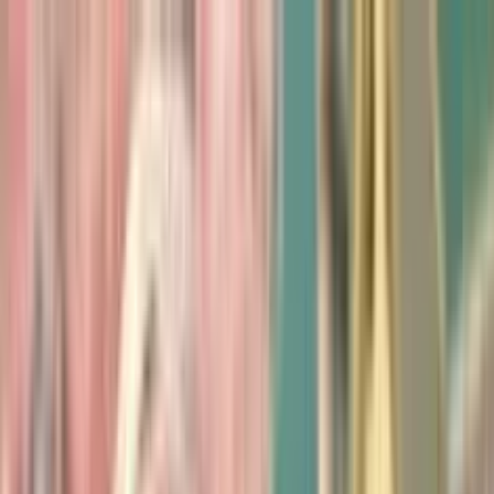
Il gioco è vietato ai minori e può causare dipendenza
patologica - probabilità di vincita
Gaming Report
Gaming Report
Slot Machine
Tutte le Slot
Più Giocati
Novità
Slot Sofware
Slot Bar
Slot
Egitto
Megaways
Altri Giochi
Roulette
Blackjack
Video Poker
Baccarat
Poker