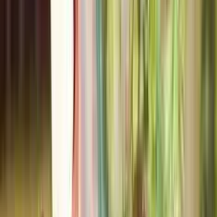
10x e val
4.5
/5
•
(
17
Voti
)
giorni.
StarCasino
Recensione
Requisiti
Fino a 2
cashback
slot sele
50€ sul 
sullo Spo
giocata e
giorni, w
10x e val
giorni.