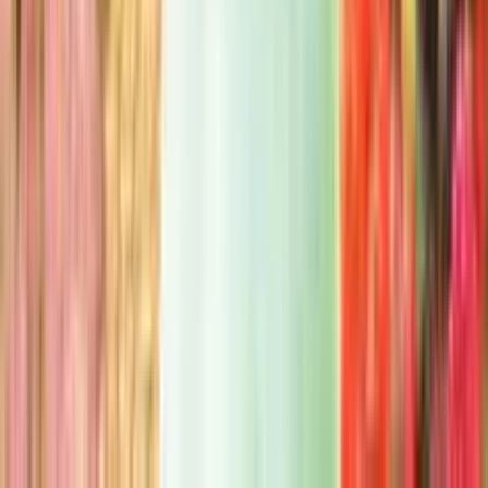
Recensione
StarVegas
2000€
Recensione
AdmiralBet
2000€
Recensione
Snai