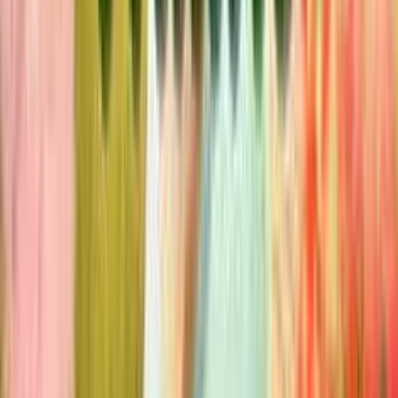
0
%
2