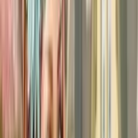
Gioco Gratis
Premendo "Gioco Gratis", confermi di avere almeno 18 anni.
3.5
/5
•
2
ratings
Soldi Veri