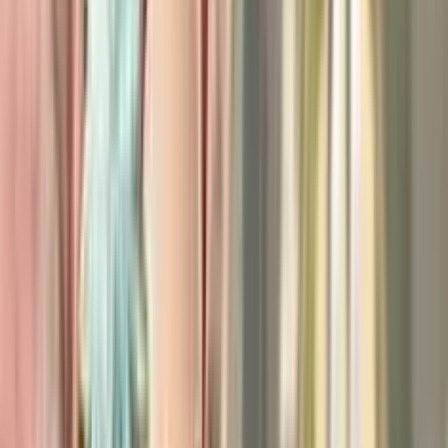
Nessuna slot preferita ancora
Inizia ad aggiungere slot ai tuoi preferiti!
Home
/
Slot Gratis
/
Super Duper Cherry
Super Duper Cherry
da
Gamomat