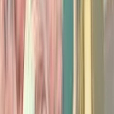
Casino Online
Elenco Casino Italiani
Slot Soldi Veri
Casinò
Live
StarVegas
AdmiralBet
Starcasino
888
Casino
Snai
Betflag
Leovegas
Lottomatica
Bonus Benvenuto
Bonus Benvenuto
Bonus Senza Deposito
Free Spin (Giri Gratis)
Notizie
Slot Gratis
Bonus Casino
Casino Online
Menu