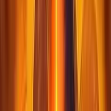
Bonus B
2.050
Cashbac
di Giocat
a 2.000€
su 30 slo
selezion
sul Live 
sullo Spo
giocata e
#
3
giorni, w
10x e val
4.5
/5
•
(
17
Voti
)
giorni.
StarCasino
Recensione
Requisiti
Fino a 2
cashback
slot sele