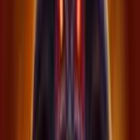
Nessuna slot preferita ancora
Inizia ad aggiungere slot ai tuoi preferiti!
Home
/
Slot Gratis
/
Moon Princess
Moon Princess
da
Play'n Go