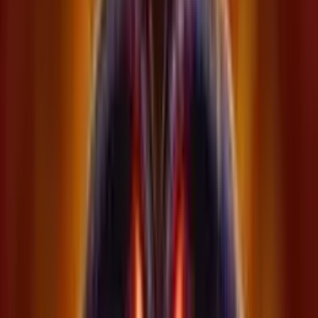
Snai
Betflag
Leovegas
Lottomatica
Bonus Benvenuto
Bonus Benvenuto
Bonus Senza Deposito
Free Spin (Giri Gratis)
Notizie
Link Rapidi
Slot Gratis
Bonus Casino
Casino Online
I miei giochi preferiti