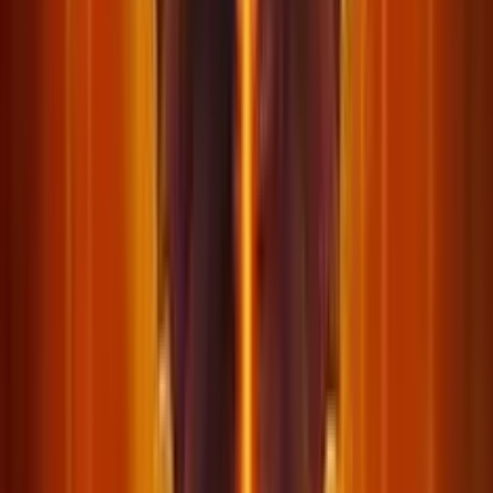
4.0
/5
Gioco Gratis
Sweet Alchemy 100
Add to
favorites
Play'n Go
•