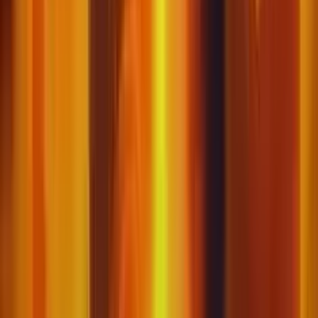
Giada Benazzi
Ruolo
:
Copywriter e Public Relation Specialist
Specializzazione
:
Recensioni casinò e slot
Sono una copywriter specializzata nel settore dell'iGaming ed
esperta in Big Data legati al gioco d’azzardo online. Mi
occupo della redazione e revisione dei contenuti pubblicati
nella sezione blog di Gaming Report, oltre ad effettuare
ricerche e indagini di settore. Curo le relazioni pubbliche con i
media italiani e internazionali, soprattutto in nazioni come
Spagna, Francia, Inghilterra e Stati Uniti.
Recensioni Utenti