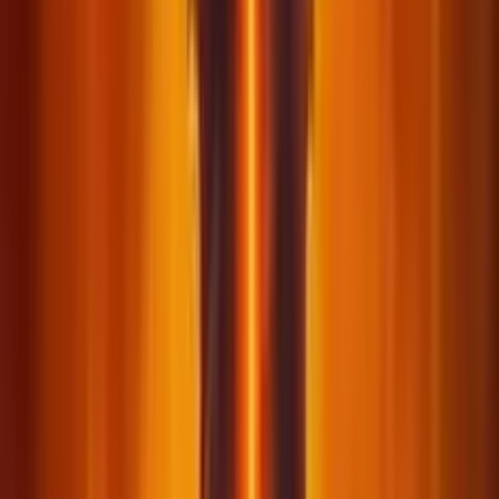
4.0
/5
Moon Princess Casino che offrono
questo gioco
Bo
Casinò Online
Voto Utenti
Benv
Bonus B