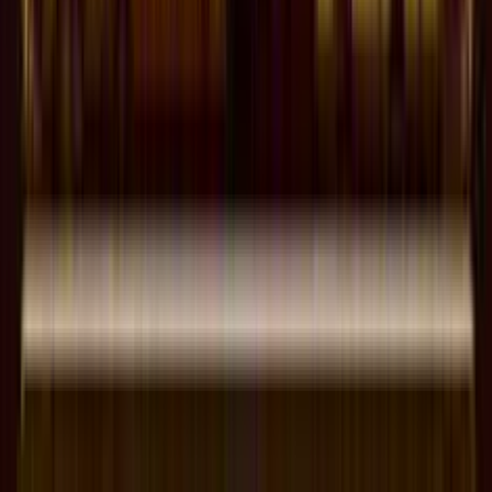
Casino Senza Deposito
StarCasino
100€
Recensione
StarVegas
2000€
Recensione
AdmiralBet