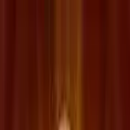
Il gioco è vietato ai minori e può causare dipendenza
patologica - probabilità di vincita
Gaming Report
Gaming Report
Slot Machine
Tutte le Slot
Più Giocati
Novità
Slot Sofware
Slot Bar
Slot
Egitto
Megaways
Altri Giochi
Roulette
Blackjack
Video Poker
Baccarat
Poker