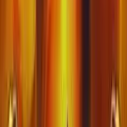
0.0
/
5
Basato su
0
Recensione
Scrivi una recensione
5