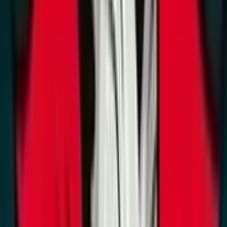
5.0
/5
Gioco Gratis
Fortunella
Add to
favorites
WorldMatch
•