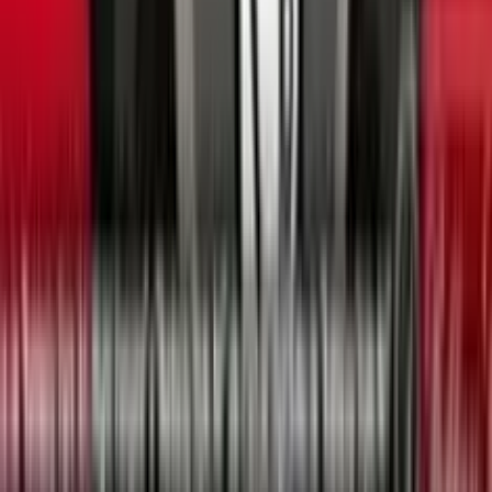
0
%
4