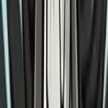
Spin: Re
LeoVegas
Recensione
con requi
Requisiti
Fun Bonu
raggiung
7 giorni 
Spin: Re
con requi