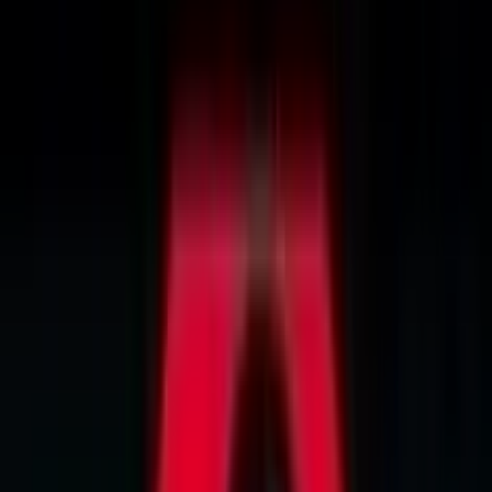
Slot Machine
Tutte le Slot
Più Giocati
Novità
Slot Sofware
Slot Bar
Slot Egitto
Megaways
Altri Giochi
Roulette
Blackjack
Video Poker
Baccarat
Poker
Casino Online
Elenco Casino Italiani
Slot Soldi Veri
Casinò Live
StarVegas
AdmiralBet
Starcasino
888 Casino