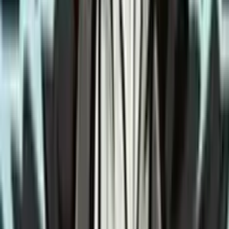
3.0
/5
Pela el Reno Casino che offrono
questo gioco
Bo
Casinò Online
Voto Utenti
Benv
Bonus B
1500€ B
Ricarica 
Free Spi
FS
Requis
Giocata
Bonus: 3
#
1
raggiung
7 giorni 
4.0
/5
•
(
5
Voti
)