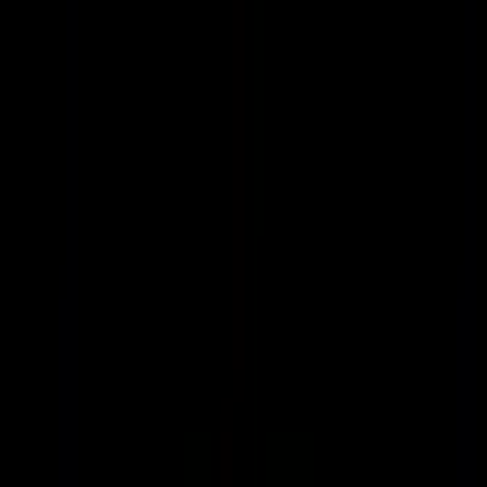
Il gioco è vietato ai minori e può causare dipendenza
patologica - probabilità di vincita
Gaming Report
Gaming Report
Slot Machine
Tutte le Slot
Più Giocati
Novità
Slot Sofware
Slot Bar
Slot
Egitto
Megaways
Altri Giochi
Roulette
Blackjack
Video Poker
Baccarat
Poker