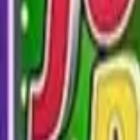
0.0
/5
•
0
ratings
Soldi Veri
Add to
favorites
Soldi Veri
Giochi dello stesso provider