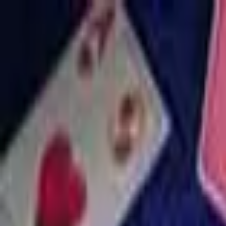
Il gioco è vietato ai minori e può causare dipendenza patologica 
Gaming Report
Gaming Report
Slot Machine
Tutte le Slot
Più Giocati
Novità
Slot Sofware
Slot Bar
Slot Egitto
M
Altri Giochi
Roulette
Blackjack
Video Poker
Baccarat
Poker
Casino Online
Elenco Casino Italiani
Slot Soldi Veri
Casinò Live
StarVegas
Admi