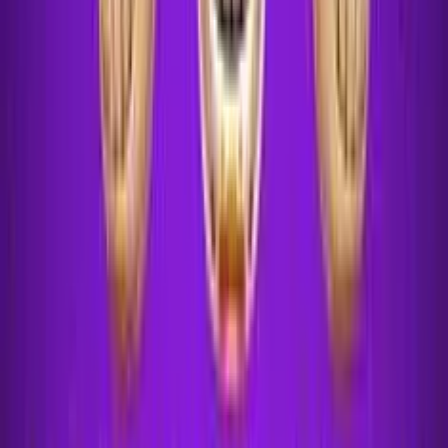
massimo 10€
dopo averle
rigiocate 1 vo
Queen of Treasure Slot Machine