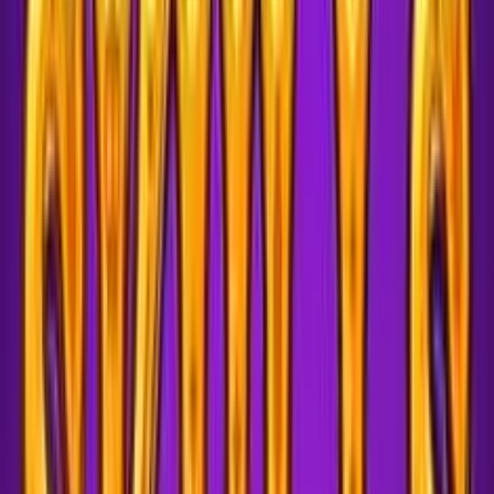
Ruolo
:
Redattore
Giornalista pubblicista di origine abruzzese e Copywriter da
oltre sette anni. Su GamingReport mi occupo di redigere
articoli sul mercato del gambling nazionale e internazionale,
oltre a recensire slot machine e casinò online. Collaboro
anche con delle testate sportive come Sportcafe24.com e
con La Legge per Tutti, portale di diritto legato
all'informazione giuridica e alla consulenza legale,
commerciale e fiscale.
Davide Luciani