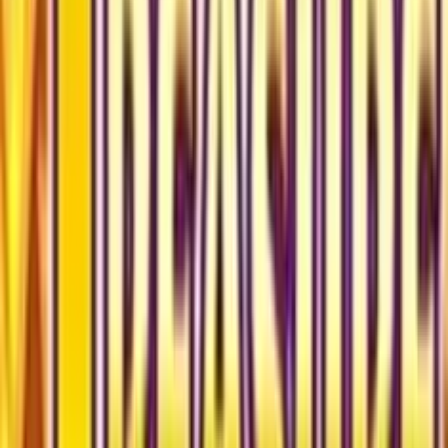
StarVegas
2000€
Recensione
AdmiralBet
2000€
Recensione
Snai
1000€
Recensione