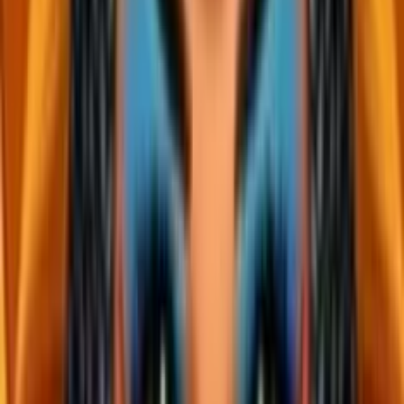
Nessuna slot preferita ancora
Inizia ad aggiungere slot ai tuoi preferiti!
Home
/
Slot Gratis
/
Skulls Heap
Skulls Heap
da
Gong Gaming