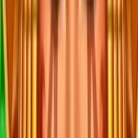
Giochi dello stesso provider
Gioco Gratis
Queen of Treasure
Add to
favorites
Gong Gaming
•