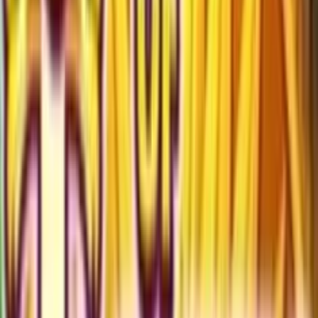
0
%
1