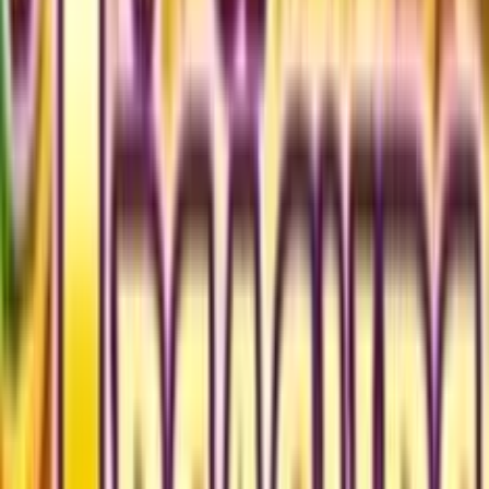
0
%
Casino Senza Deposito
StarCasino
100€
Recensione