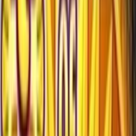
0
%
2