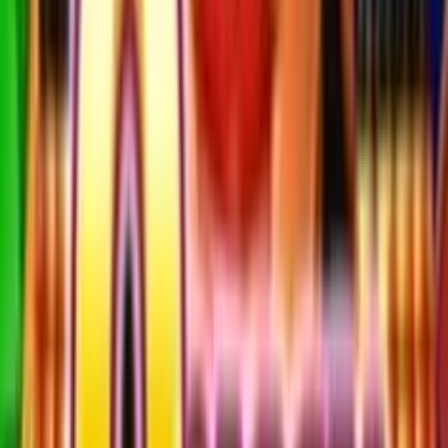
Giornalista pubblicista di origine abruzzese e Copywriter da
oltre sette anni. Su GamingReport mi occupo di redigere
articoli sul mercato del gambling nazionale e internazionale,
oltre a recensire slot machine e casinò online. Collaboro
anche con delle testate sportive come Sportcafe24.com e
con La Legge per Tutti, portale di diritto legato
all'informazione giuridica e alla consulenza legale,
commerciale e fiscale.
Davide Luciani
Ruolo
:
Redattore