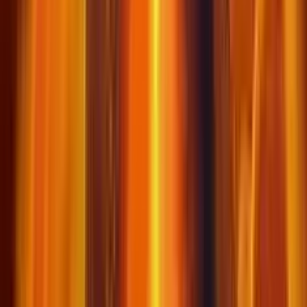
interessante.
Scheda Tecnica Ruff Heist
rtp
:
96,19
volatilità
:
Alta
layout
:
5x3
linee Di Puntata
:
10
puntata Minima
:
0,10
puntata Massima
:
50
jackpot
:
No
Giri Gratis
:
Si
bonus Game
:
Si