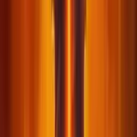
4.0
/5
Ruff Heist Casino che offrono questo
gioco
Bo
Casinò Online
Voto Utenti
Benv