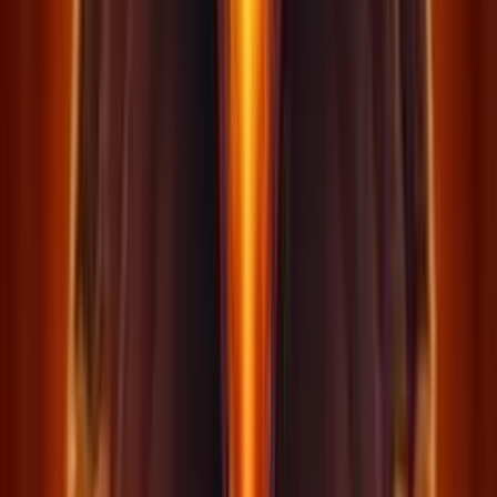
Tower Quest Legacy
Add to
favorites
Play'n Go
•