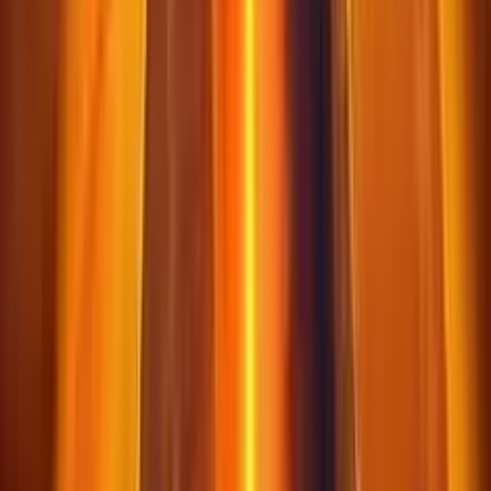
4.5
/5
•
(
17
Voti
)
giorni.
StarCasino
Recensione
Requisiti
Fino a 2
cashback
slot sele
50€ sul 
sullo Spo
giocata e
giorni, w
10x e val
giorni.