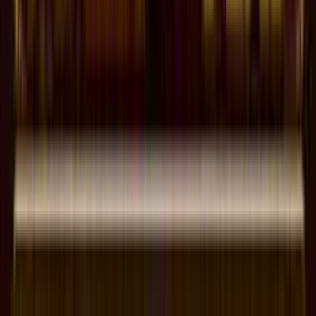
0
%
4