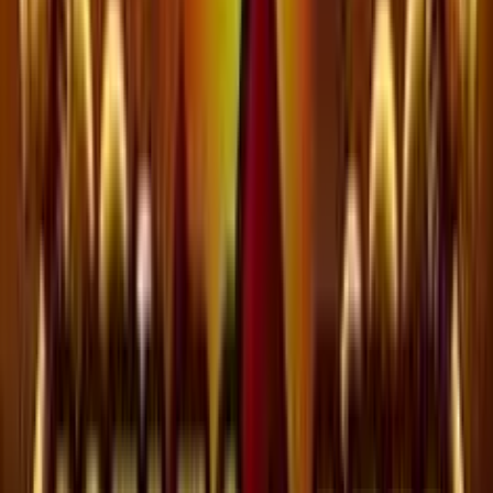
Le principali funzioni speciali della slot Ruff Heist includono
la meccanica della Cash Vault, che si attiva durante i giri
gratuiti, e tre distinti simboli Collector: Badge, T-Bone e
Archie. Questi simboli possono modificare, migliorare e
raccogliere altri simboli sui rulli per amplificare le potenziali
vincite.
Qual è la tematica della videoslot Ruff Heist?
La tematica della videoslot Ruff Heist ruota attorno a
un'avventura fuorilegge cartoonesca in cui una banda di
cagnolini maliziosi tenta di portare a termine la rapina del
secolo, il tutto ambientato in un contesto urbano con influenze
della cultura pop britannica.
Come è strutturato il layout di Ruff Heist e quali sono le sue linee di
pagamento?
Ruff Heist presenta un layout strutturato su una griglia di 5
rulli e 3 righe. Per quanto riguarda le linee di pagamento, la
slot dispone di 10 paylines.