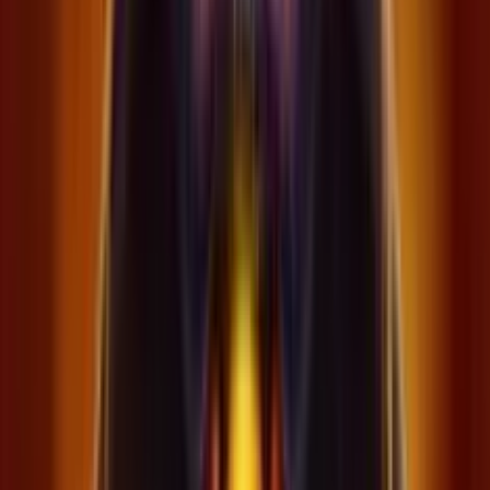
Gioco Gratis
Premendo "Gioco Gratis", confermi di avere almeno 18 anni.
4.0
/5
•
1
rating
Soldi Veri