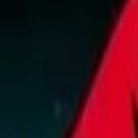
Bonus Benvenuto
Bonus Benvenuto
Bonus Senza Deposito
Free Spin (Giri Gratis)
Notizie
Slot Gratis
Bonus Casino
Casino Online
Menu
Slot Machine
Tutte le Slot
Più Giocati
Novità