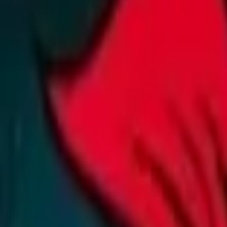
Slot Sofware
Slot Bar
Slot Egitto
Megaways
Altri Giochi
Roulette
Blackjack
Video Poker
Baccarat
Poker
Casino Online
Elenco Casino Italiani
Slot Soldi Veri
Casinò Live
StarVegas
AdmiralBet
Starcasino
888 Casino
Snai
Betflag
Leovegas
Lottomatica