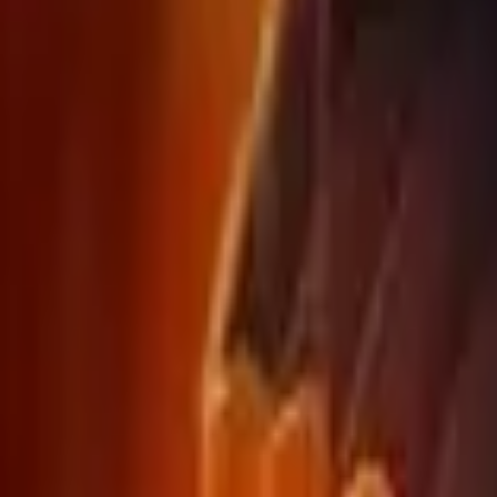
Slot Sofware
Slot Bar
Slot Egitto
Megaways
Altri Giochi
Roulette
Blackjack
Video Poker
Baccarat
Poker
Casino Online
Elenco Casino Italiani
Slot Soldi Veri
Casinò Live
StarVegas
AdmiralBet
Starcasino
888 Casino
Snai
Betflag
Leovegas
Lottomatica