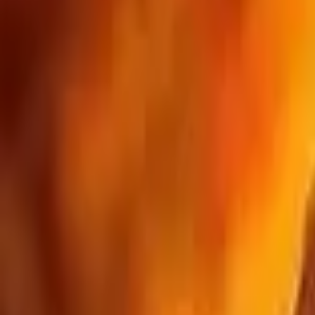
0.0
/5
•
0
ratings
Soldi Veri
Add to
favorites
Soldi Veri
Giochi dello stesso provider