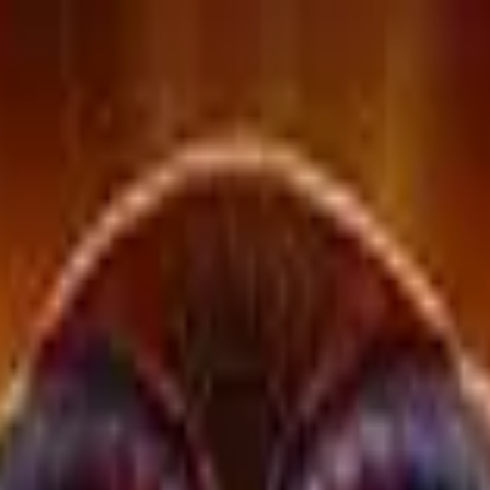
- probabilità di vincita
egaways
ralBet
Starcasino
888 Casino
Snai
Betflag
Leovegas
Lottomatica