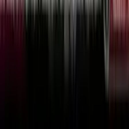
0
%
3