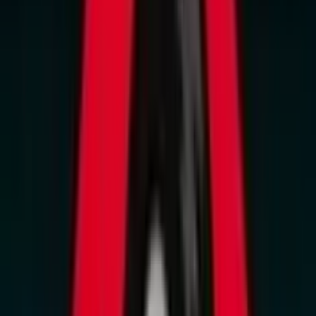
Nessuna slot preferita ancora
Inizia ad aggiungere slot ai tuoi preferiti!
Home
/
Slot Gratis
/
Songkran Holidays
Songkran Holidays
da
WorldMatch