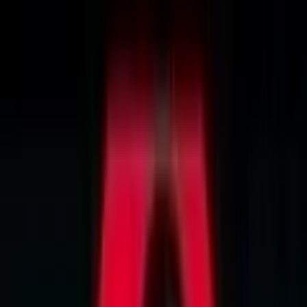
Slot Machine
Tutte le Slot
Più Giocati
Novità
Slot Sofware
Slot Bar
Slot Egitto
Megaways
Altri Giochi
Roulette
Blackjack
Video Poker
Baccarat
Poker
Casino Online
Elenco Casino Italiani
Slot Soldi Veri
Casinò Live
StarVegas
AdmiralBet
Starcasino
888 Casino