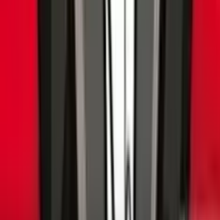
Recensioni Utenti
0.0
/
5
Basato su
0
Recensione
Scrivi una recensione
5