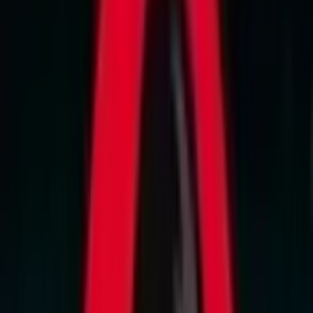
Snai
Betflag
Leovegas
Lottomatica
Bonus Benvenuto
Bonus Benvenuto
Bonus Senza Deposito
Free Spin (Giri Gratis)
Notizie
Link Rapidi
Slot Gratis
Bonus Casino
Casino Online
I miei giochi preferiti