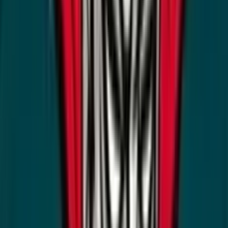
3.3
/5
Gioco Gratis
King Neptun
Add to
favorites
WorldMatch
•