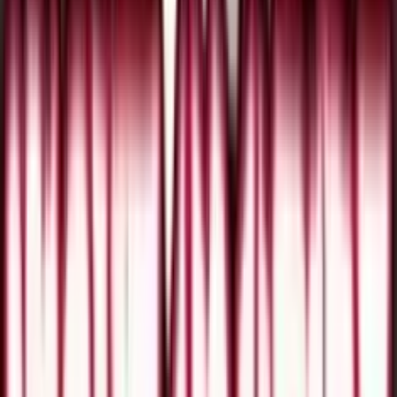
Bonus B
2000€ B
Ricarica
R
#
3
di Giocat
da raggi
entro 10 
4.8
/5
•
(
6
Voti
)
Requisiti
Snai
Recensione
40x da
raggiung
10 giorni