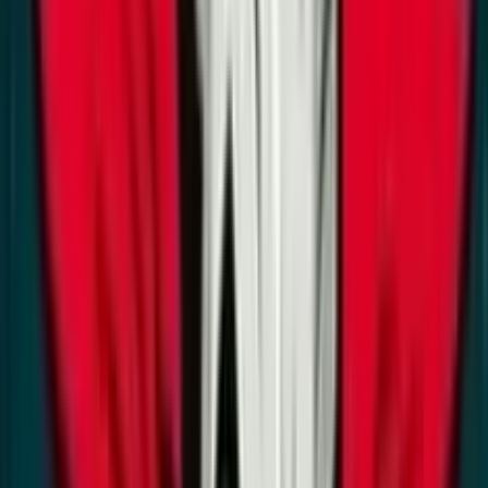
4.5
/5
Gioco Gratis
El Sueno