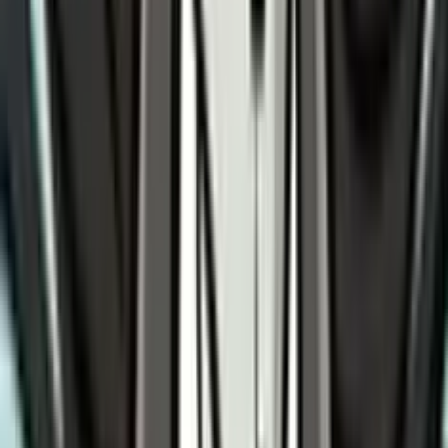
Bonus B
2.050
Cashbac
di Giocat
a 2.000€
su 30 slo
selezion
sul Live 
sullo Spo
giocata e
#
2
giorni, w
10x e val
4.5
/5
•
(
17
Voti
)
giorni.
StarCasino
Recensione
Requisiti