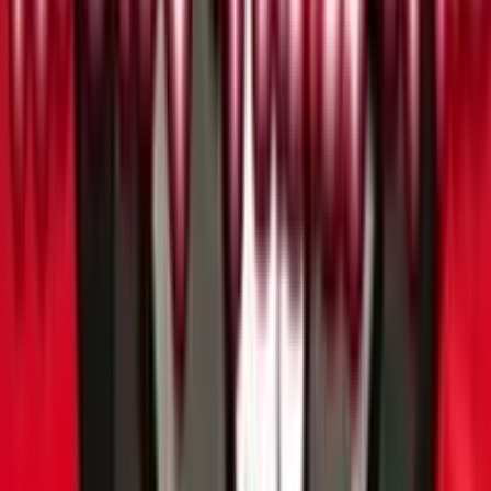
La slot è disponibile gratis su questa pagina e con soldi veri
sui casino di BigCasino e Lottomatica.
Davide Luciani
Ruolo
:
Redattore
Giornalista pubblicista di origine abruzzese e Copywriter da
oltre sette anni. Su GamingReport mi occupo di redigere
articoli sul mercato del gambling nazionale e internazionale,
oltre a recensire slot machine e casinò online. Collaboro
anche con delle testate sportive come Sportcafe24.com e
con La Legge per Tutti, portale di diritto legato
all'informazione giuridica e alla consulenza legale,
commerciale e fiscale.