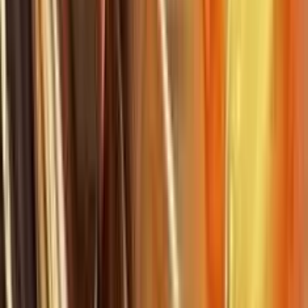
4.0
/5
Gioco Gratis
Robin Hood
Add to
favorites
NetEnt
•