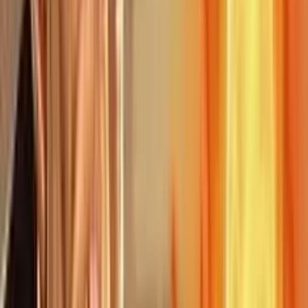
Giochi dello stesso provider
HOT SLOT
Gioco Gratis
Rome: The Golden Age
Add to
favorites
NetEnt
•