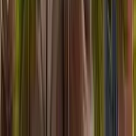
0
%
4