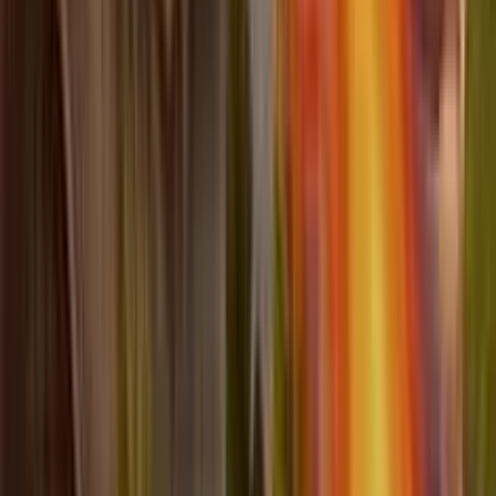
Space Wars 2 Megaways XXXtreme Slot Gratis
NetEnt rompe il velo del cosmo con Space Wars 2 Megaways
XXXtreme, un gioco che fonde la suggestione dell'ignoto con
il potere delle moderne tecnologie. Questa avventura ci