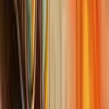
Casino Online
Elenco Casino Italiani
Slot Soldi Veri
Casinò
Live
StarVegas
AdmiralBet
Starcasino
888
Casino
Snai
Betflag
Leovegas
Lottomatica
Bonus Benvenuto
Bonus Benvenuto
Bonus Senza Deposito
Free Spin (Giri Gratis)
Notizie
Slot Gratis
Bonus Casino
Casino Online
Menu