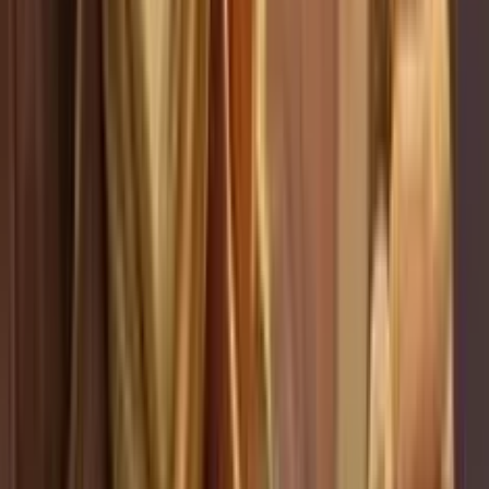
Bonus B
2000€ B
Ricarica
R
#
2
di Giocat
da raggi