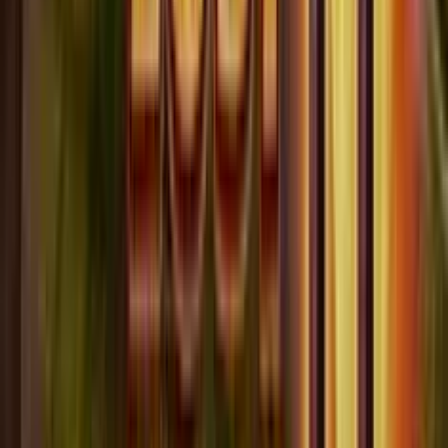
Simboli Wild
: appaiono sui rulli 2, 4 e 6, e fungono da
sostituti per completare combinazioni vincenti. Ogni
Wild è una chiave che collega simboli apparentemente
casuali, trasformandoli in sequenze potenti.
Re-Spin
: ogni volta che si attiva una combinazione
vincente Megaways, la funzione Re-Spin entra in gioco,
impilando i simboli vincenti. Con i rulli e i simboli che
rimangono inalterati, ogni Re-Spin diventa un’opportunità
per costruire nuove combinazioni.
XXXtreme Spins
: questa modalità speciale consente di
giocare con un numero fisso di Megaways. Attivandola,
si ottengono giri garantiti con 10.000 o 50.000
Megaways, a seconda della puntata scelta. Tuttavia, ha
un costo aggiuntivo: 10 volte la puntata per 10.000
Megaways o 75 volte la puntata per 50.000 Megaways.
La funzione resta attiva fino a quando non viene
disabilitata manualmente.
Giochi Simili a Space Wars 2 Megaways
XXXtreme
Se sei attratto dai viaggi nel cosmo, esplora altre slot che
richiamano l’infinito, come