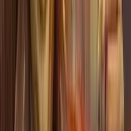
entro 10 
4.8
/5
•
(
6
Voti
)
Requisiti
Snai
Recensione
40x da
raggiung
10 giorni