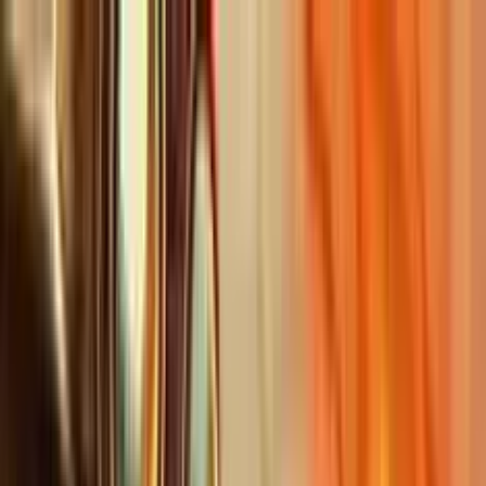
Il gioco è vietato ai minori e può causare dipendenza
patologica - probabilità di vincita
Gaming Report
Gaming Report
Slot Machine
Tutte le Slot
Più Giocati
Novità
Slot Sofware
Slot Bar
Slot
Egitto
Megaways
Altri Giochi
Roulette
Blackjack
Video Poker
Baccarat
Poker