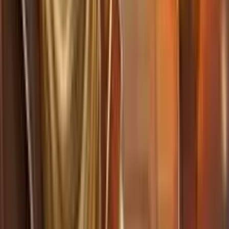
4.0
/5
Space Wars 2 Megaways XXXtreme
Casino che offrono questo gioco
Bo
Casinò Online
Voto Utenti
Benv