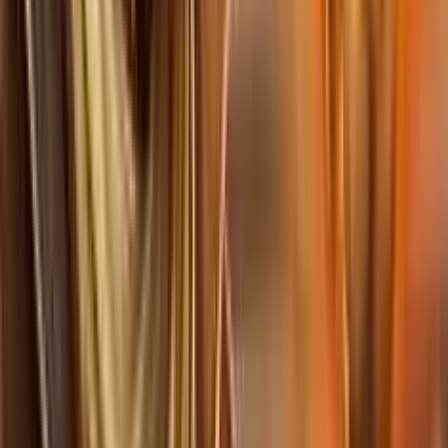
Add to
favorites
NetEnt
•