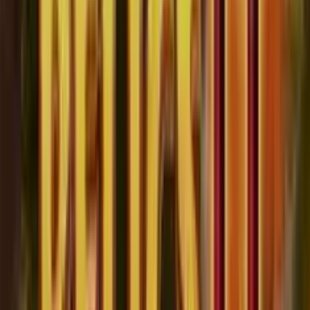
Qual è l’ambientazione della slot Space Wars 2 Megaways XXXtreme?
Ambientata in un universo alieno e futuristico, questa slot
fonde l’esplorazione spaziale con un design ricco di creature
e scenari extraterrestri.
Quali sono le funzioni speciali di Space Wars 2 Megaways XXXtreme
online?
La slot include simboli Wild che completano combinazioni,
una funzione Re-Spin per vincite aggiuntive e la modalità
XXXtreme Spins che garantisce un elevato numero di
Megaways.
Qual è il layout della slot Space Wars 2 Megaways XXXtreme?
La griglia si compone di cinque rulli con quattro file, e con la
funzione Megaways, offre fino a 72.030 linee di pagamento,
creando una varietà di combinazioni a ogni giro.