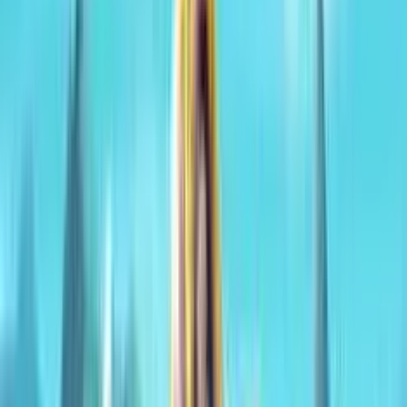
Snai
Betflag
Leovegas
Lottomatica
Bonus Benvenuto
Bonus Benvenuto
Bonus Senza Deposito
Free Spin (Giri Gratis)
Notizie
Link Rapidi
Slot Gratis
Bonus Casino
Casino Online
I miei giochi preferiti