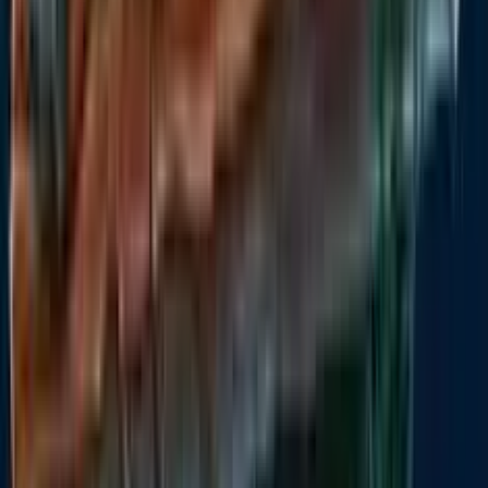
Tropicool Demo Gratis
Tropicool è una slot online di
ELK Studios
e rappresenta il
primo capitolo della serie “cool”, da cui sono poi nati i sequel
successivi. La struttura è la seguente:
griglia 6x6
, sistema
All Ways
con
46.656 modi di vincita
e una meccanica a
caduta in stile
Avalanche
.
Sul piano delle feature, il gioco ruota intorno a due idee
centrali. Da una parte c’è il
Feature Reel
superiore che si
“libera” grazie alle vincite e può far scendere in griglia simboli
speciali. Dall’altra ci sono le
Free Drops
, attivate dai simboli
Bonus, che introducono moltiplicatori progressivi e la
possibilità di estendere la durata del bonus. Le puntate
coprono un range ampio, da
0,20€ a 100€
a spin: un margine
che consente sia sessioni prudenti, sia impostazioni più
impegnative per bankroll.
L’
RTP indicato è 95%
e la
volatilità è dichiarata media
. Sul