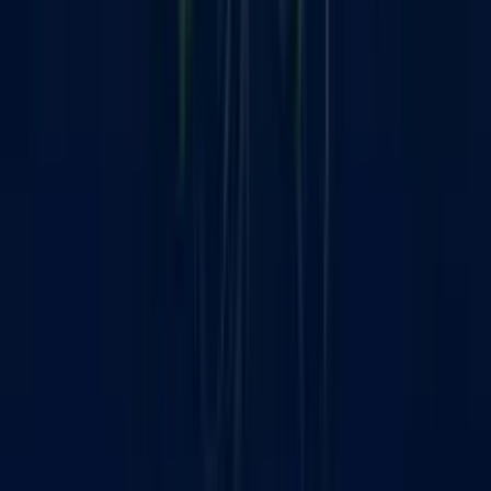
pagamenti nello stesso spin.
Feature Reel
: rullo superiore che si “sblocca” grazie
alle vincite; può rilasciare simboli speciali che cadono
nella griglia e ne modificano l’esito.
Wild (W)
: sostituisce i simboli regolari (con le eccezioni
previste per alcuni simboli funzione/bonus).
Locked Wild
: Wild che rimane bloccato in posizione
fino a
3 combinazioni vincenti
.
Multiplier Wild
: Wild che applica un moltiplicatore alle
vincite colpite; valori indicati tra
2x e 5x
.
Row Swap
: modifica una riga trasformando i simboli
paganti in un unico tipo, spingendo la formazione di
match su rulli consecutivi.
Free Drops
: si attiva con
3+ simboli Bonus (B)
. In
base al numero di simboli ottenuti si ricevono
3 Bonus
= 10 Free Drops
,
4 Bonus = 15 Free Drops
,
5 Bonus
= 20 Free Drops
,
6 Bonus = 25 Free Drops
.
Extra Drops (nel bonus)
: durante le Free Drops può
comparire un simbolo feature che aggiunge ulteriori giri
alla riserva.
Progressive Multiplier (nel bonus)
: durante le Free
Drops può apparire un simbolo feature che incrementa il
moltiplicatore complessivo di vincita.