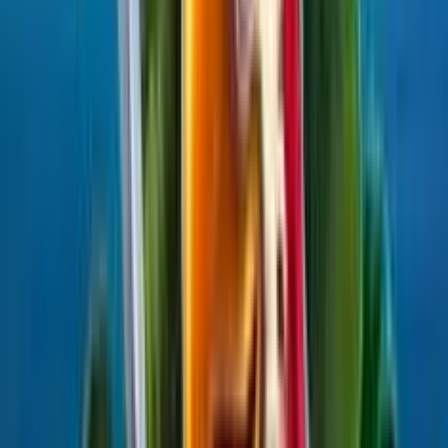
Cygnus 6
Add to
favorites
ELK Studios
•