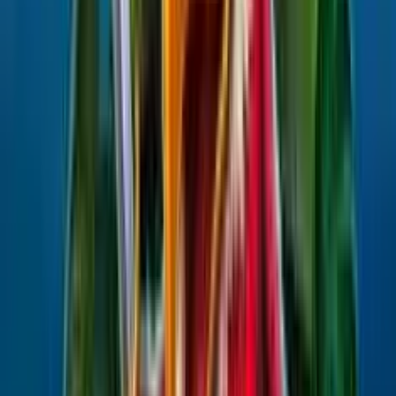
5.0
/5
HOT SLOT
Gioco Gratis
Nightmaker
Add to
favorites
ELK Studios
•