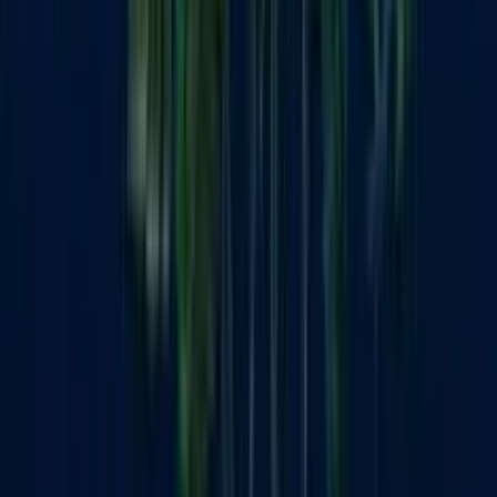
Come vincere a Tropicool
Le vincite in Tropicool non passano da linee tradizionali: il
sistema è
All Ways
e premia combinazioni di
3 o più simboli
uguali
su
rulli adiacenti
, a partire dal lato sinistro della
griglia. In altre parole, conta la presenza del simbolo sui rulli
consecutivi (non una traccia fissa da seguire) e le
combinazioni possibili vengono calcolate in base alle
posizioni disponibili, fino ai
46.656 modi
dichiarati.
Quando si forma un pagamento entra in gioco la meccanica
Avalanche
: i simboli coinvolti vengono rimossi, quelli
soprastanti scendono e nuovi simboli riempiono le celle
libere. Questo schema è progettato per generare “catene”
nello stesso spin, specialmente quando il Feature Reel
contribuisce con Wild o modificatori che aumentano la
probabilità di chiudere nuovi match. Sul piano della gestione
puntata, il range
0,20€–100€
resta il riferimento operativo; per
farsi un’idea del potenziale base, è utile notare che la tabella
pagamenti riporta valori massimi per simbolo piuttosto
contenuti (il picco indicato arriva a
2x
), quindi l’impatto reale
tende ad arrivare soprattutto dalla combinazione tra
Avalanche, simboli speciali e bonus.