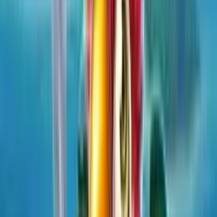
5.0
/5
HOT SLOT
Gioco Gratis
Ryze 2
Add to
favorites
ELK Studios
•