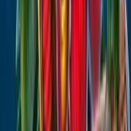
4.7
/5
Gioco Gratis