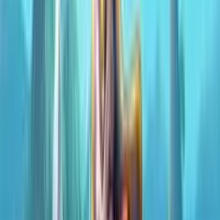
Nessuna slot preferita ancora
Inizia ad aggiungere slot ai tuoi preferiti!
Home
/
Slot Gratis
/
Tropicool
Tropicool
da
ELK Studios