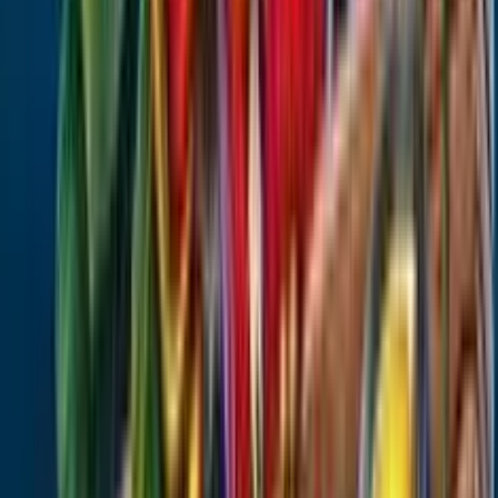
Pirots
Add to
favorites
ELK Studios
•