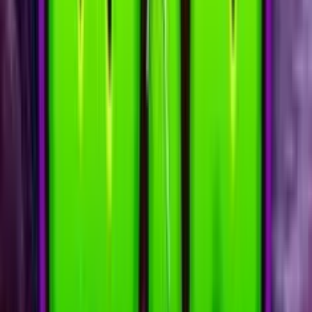
Bonus Benvenuto
5000€ Bonus Ricarica
Requisiti di Giocata