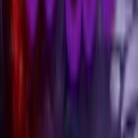
Recensione
Footer
Gaming Report è un portale informativo dedicato al mondo del
gioco online autorizzato AAMS. Questo sito di conseguenza
non partecipa alla raccolta dei giochi di casinò e non è a sua
volta un operatore con licenza aams. Sul sito verranno
pubblicate news, giochi, recensioni e offerte promozionali
legate esclusivamente al mondo del casinò online AAMS. In
quanto non presenta periodicità, Gaming Report non è
riconducibile ad una testata giornalistica. Le nostre opinioni e
giudizi rappresentano solo un'indicazione, per tanto il giudizio
finale spetta sempre al giocatore. Gaming Report, in quanto
affiliato di casinò AAMS, promuove il gioco sicuro, legale e
responsabile.