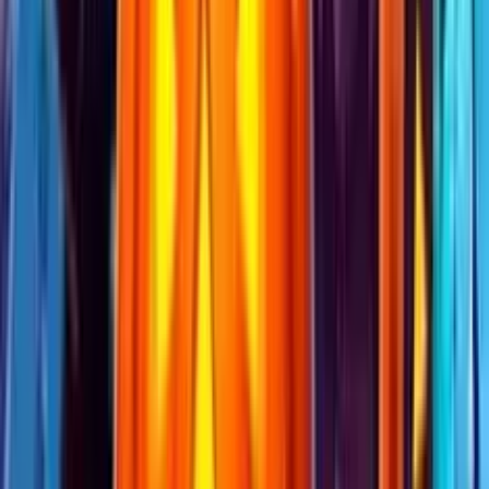
4.0
/5
Gioco Gratis
Paper Lanterns
Add to
favorites
Mascot Gaming
•