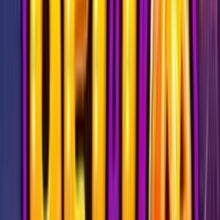
sicure.
Migliori casinò con
#
1
4.5
/
5
•
(
17
)
Recensione