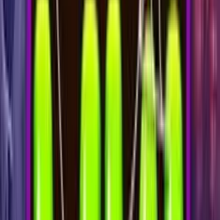
Bonus Benvenuto
5000€ Bonus Ricarica
Requisiti di Giocata