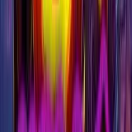
4.0
/5
Le migliori slot machine di Mascot
gaming
Le slot machine online rappresentano un elemento cruciale
nell'industria del gioco d'azzardo digitale. Di fronte alla
crescente esigenza di innovazione e originalità, i fornitori di
giochi devono produrre contenuti che si distinguono.
Mascot
Gaming
emerge in questo panorama come un attore di primo
piano, conosciuto per la qualità e l'unicità delle sue slot.
Caratteristiche distintive
Grafica di alta qualità
: una delle prime cose che salta
all'occhio quando si gioca a una slot Mascot Gaming è
l'incredibile cura per i dettagli. La grafica, ben definita e
realistica, offre un'esperienza visiva immersiva.
Tecnologia avanzata
: sfruttando la tecnologia HTML5,
Mascot Gaming assicura che i suoi giochi siano non solo