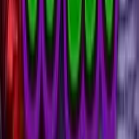
Recensione
AdmiralBet
2000€
Recensione
Snai
1000€
Recensione
888 Casino
50€