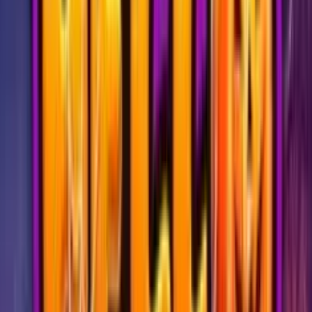
Bonus Benvenuto
2.050 Cashback
Requisiti di Giocata