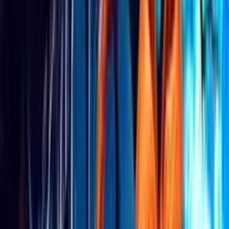
Snai
Betflag
Leovegas
Lottomatica
Bonus Benvenuto
Bonus Benvenuto
Bonus Senza Deposito
Free Spin (Giri Gratis)
Notizie
Link Rapidi
Slot Gratis
Bonus Casino
Casino Online
I miei giochi preferiti