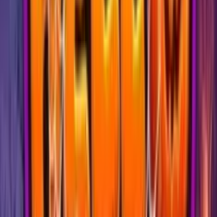
Requisiti di Giocata
Fino a 2.000€ cashback su 30 slot selezionate, 50€ sul Live e
50€ sullo Sport. Prima giocata entro 7 giorni, wagering 10x e
validità di 3 giorni.
Senza Deposito
100€ + 50 Giri Gratis
Requisiti di Giocata