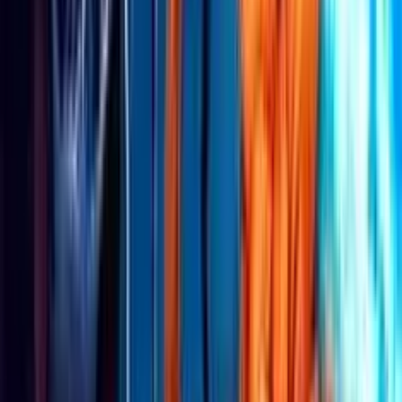
Nessuna slot preferita ancora
Inizia ad aggiungere slot ai tuoi preferiti!
HOME
/
SOFTWARE SLOT MACHINE
/
MASCOT GAMING
Mascot Gaming Slot Maschine Gratis
Mascot Gaming è un provider con sede in Romania, attivo sul
mercato dal 2015. Pur non essendo ancora presente nel
mercato italiano, qui sarà possibile provare le demo gratis dei
suoi migliori giochi. Di seguito una lista di piattaforme aams
sicure.