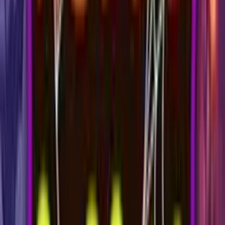
SPID: 50€ Bonus Casinò + 50€ Bonus Sport entro 24 ore. In
alternativa, 50 Free Spin su The Dog House Megaways 1000
dopo KYC e accesso via app. Wagering 10x entro 3 giorni.. 50
Free Spin su The Dog House Megaways 1000 dopo la
verifica KYC, disponibili accedendo tramite app. Wagering 10x
entro 3 giorni.
GIOCA AL CASINÒ
Termini e Condizioni
#
2
1.6
/
5
•
(
123
)
Recensione