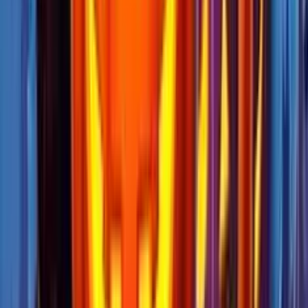
4.0
/5
Gioco Gratis
Hello Win