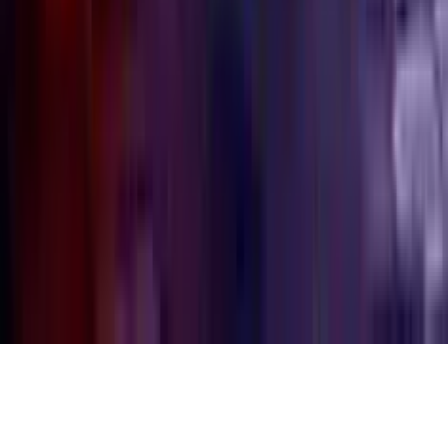
About Us
Politica Della Privatezza
Sitemap
Gioco
Responsabile
Gambling Therapy
© 2011-
2026
https://www.gamingreport.it
|
Tutti i Diritti
Riservati