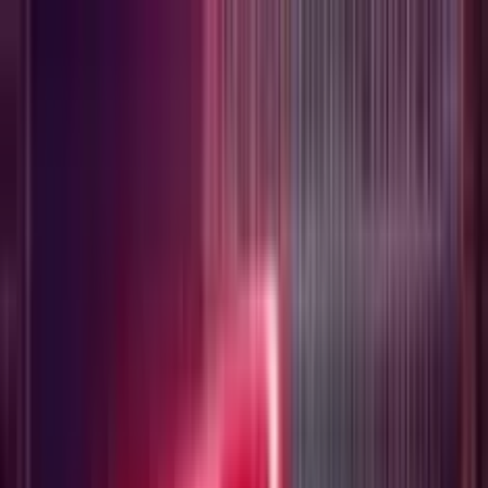
Il gioco è vietato ai minori e può causare dipendenza
patologica - probabilità di vincita
Gaming Report
Gaming Report
Slot Machine
Tutte le Slot
Più Giocati
Novità
Slot Sofware
Slot Bar
Slot
Egitto
Megaways
Altri Giochi
Roulette
Blackjack
Video Poker
Baccarat
Poker