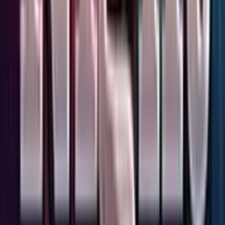
1942: Sky Warrior
Add to
favorites
Red Tiger
•