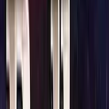
Add to
favorites
Red Tiger
•