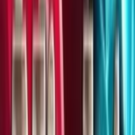
4.0
/5
Gioco Gratis
Lucky Halloween
Add to
favorites
Red Tiger
•