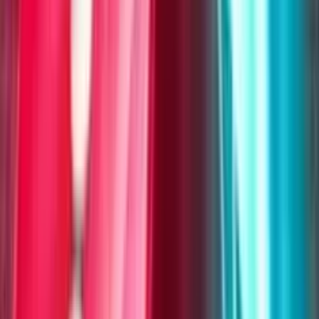
Add to
favorites
Red Tiger
•