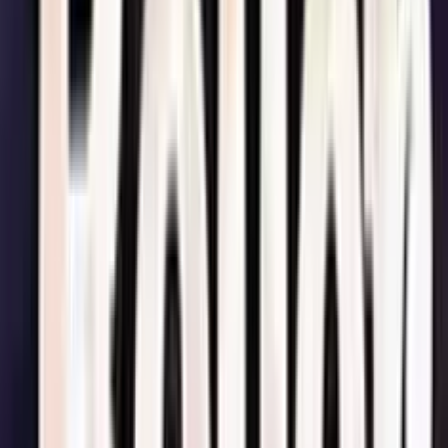
0.0
/5
Gioco Gratis
Crazy Genie
Add to
favorites
Red Tiger
•