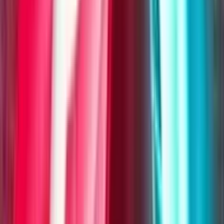
0.0
/5
Gioco Gratis
Da Vinci's Mystery