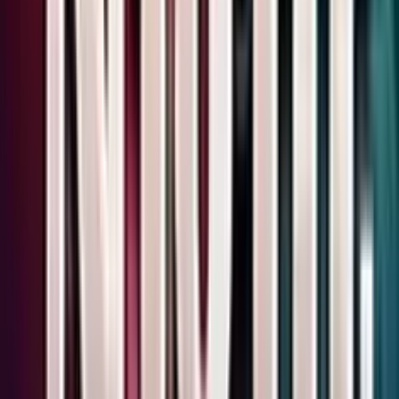
0.0
/5
Gioco Gratis
Dragon King
Add to
favorites
Red Tiger
•