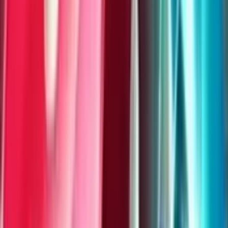
1.0
/5
Gioco Gratis
Dragons Clusterburster
Add to
favorites
Red Tiger
•