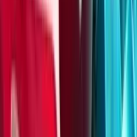
1.0
/5
Gioco Gratis
Ancient Disco
Add to
favorites
Red Tiger
•