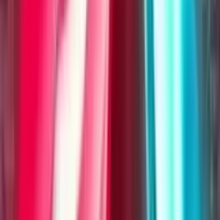
5.0
/5
Gioco Gratis
777 Strike
Add to
favorites
Red Tiger
•