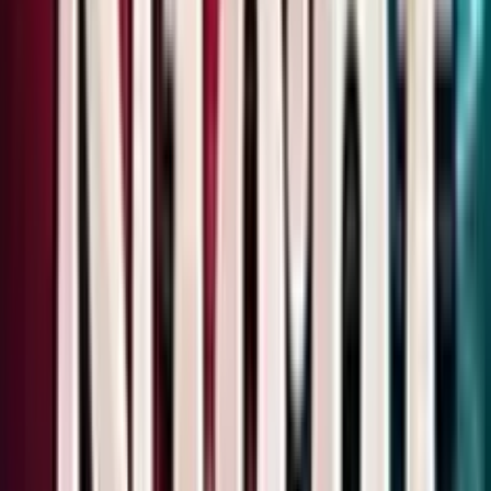
1.0
/5
Gioco Gratis
Fa Fa Babies
Add to
favorites
Red Tiger
•