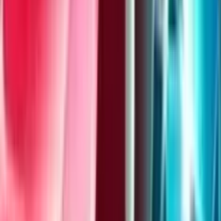
0.0
/5
Gioco Gratis
Arcade Bomb
Add to
favorites