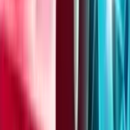
Red Tiger
•