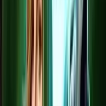
1.0
/5
Gioco Gratis
9 Burning Star