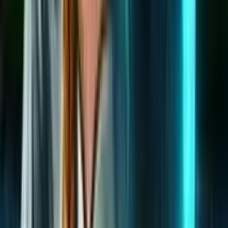
0.0
/5