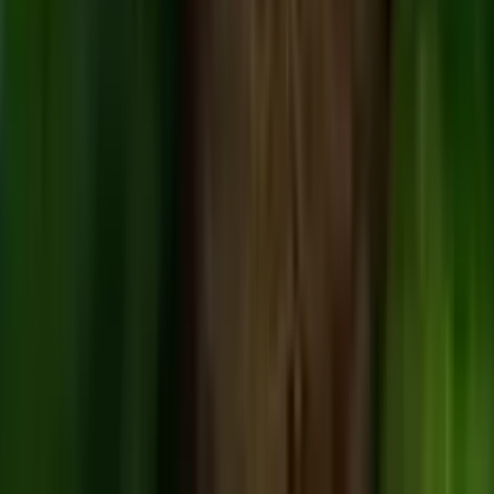
sessioni di gioco.
Unique Gamble Feature -
Rappresenta una sorta di
funzione bonus che può essere attivata dopo aver
ottenuto una combinazione vincente, la quale permette
all'utente di raddoppiare l'eventuale vincita per ben 7
volte consecutive.
Energy Saving Mode -
Tutte le slot online prodotte da
Wadzan sono state sviluppate in modo da limitare il
consumo della batteria del vostro smartphone o del pc.
Double Screen Mode -
Funzione che ermette di
visualizzare la tabella di vincita della slot prescelta
durante le sessioni di gioco. Tale feature è compatibile
anche per dispositivi portatili come smartphone e
tablet.
Licenze e Certificazioni
MGA, UKGC, ONJN della Romania, SGE svedese, New Jersey
Danimarca, Lituania, Lettonia, Estonia, Spagna, Portogallo,
Svizzera, Colombia, Italia, Grecia e Bielorussia
Dove Giocare a Wazdan Games con
soldi veri