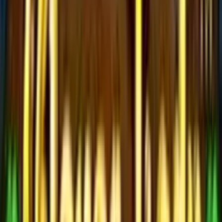
0.0
/5
Gioco Gratis
Power of Gods Hades
Add to
favorites
Wazdan Games
•