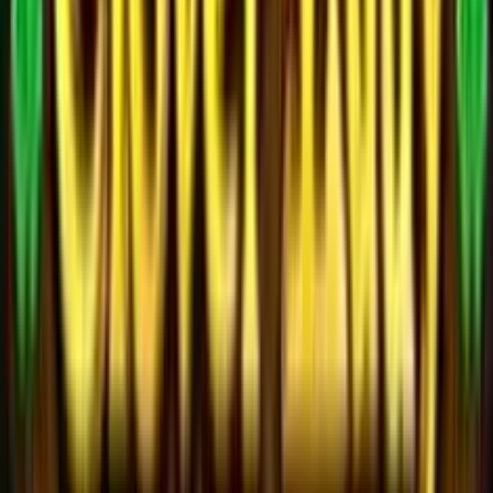
Larry the Leprechaun
Add to
favorites
Wazdan Games
•