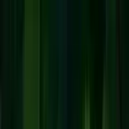
Il gioco è vietato ai minori e può causare dipendenza
patologica - probabilità di vincita
Gaming Report
Gaming Report
Slot Machine
Tutte le Slot
Più Giocati
Novità
Slot Sofware
Slot Bar
Slot
Egitto
Megaways
Altri Giochi
Roulette
Blackjack
Video Poker
Baccarat
Poker