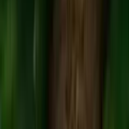
spicca
la Volatility Levels™
, una funzione che permette ai
giocatori di modificare la dimensione e la frequenza delle
vincite durante le sessione di gioco. Come sappiamo, un'alta
volatilità potrebbe generare vincite maggiori durante una
sessione di gioco, rispetto a slot normali che operano con
una bassa volatilità. Tuttavia gli utenti che cercano
un'esperienza di gioco più equilibrata possono selezionare la
modalità Standard, dove sia la quantità che la frequenza delle
vincite sono più livellate.
In Italia è possibile giocare con le slot machine di Wazdan nei
casinò online sicuri 888 e LeoVegas, mentre a breve nuove
piattaforme implementerrano le slot Wadzan nel loro parco
giochi.
Special Features
Tutte le slot online sviluppate da Wadzan presenta delle
funzione speciali che possono agevolare gli utenti durante le
sessioni di gioco.
Buy Feature -
Grazie a questa funzione facile da usare
è possibile riattivare dei bonus desiderati durante le