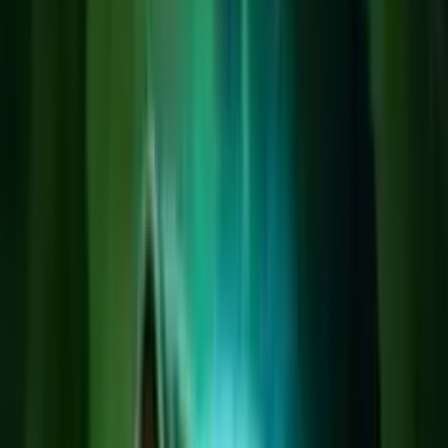
Snai
Betflag
Leovegas
Lottomatica
Bonus Benvenuto
Bonus Benvenuto
Bonus Senza Deposito
Free Spin (Giri Gratis)
Notizie
Link Rapidi
Slot Gratis
Bonus Casino
Casino Online
I miei giochi preferiti