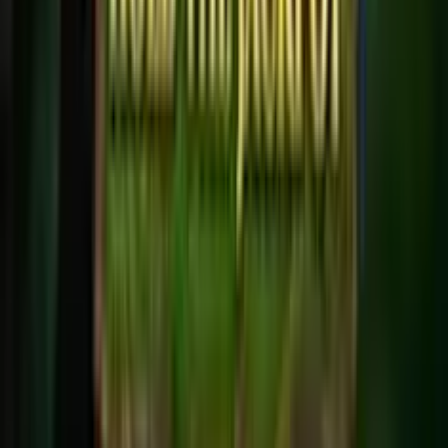
Add to
favorites
Wazdan Games
•