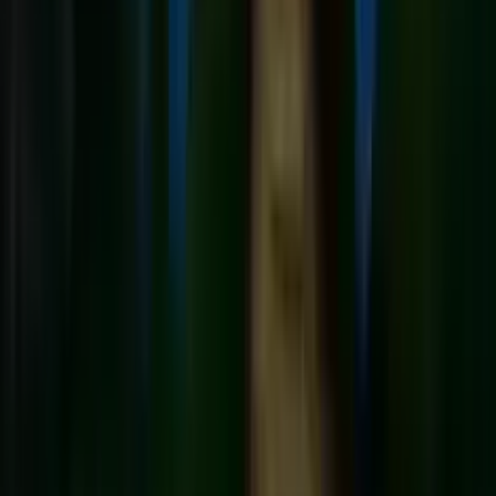
0.0
/5
Gioco Gratis
Clover Lady
Add to
favorites
Wazdan Games
•