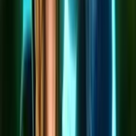
Wazdan Games
•