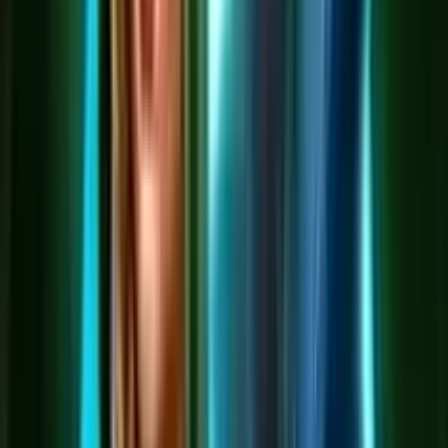
0.0
/5
Gioco Gratis
Burning Stars 3
Add to
favorites
Wazdan Games
•