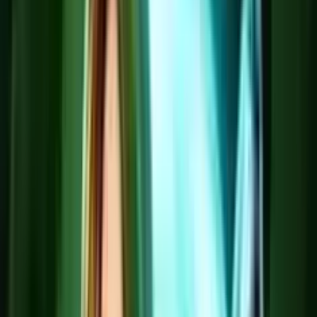
Gioco Gratis
Hot Slot
Add to
favorites
Wazdan Games
•