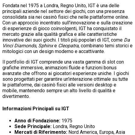
Fondata nel 1975 a Londra, Regno Unito, IGT è una delle
principali aziende nel settore dei giochi, con una presenza
consolidata sia nei casinò fisici che nelle piattaforme online.
Con un approccio incentrato sull'innovazione e sulla creazione
di esperienze di gioco coinvolgenti, IGT ha conquistato il
mercato grazie alla qualità grafica e alle caratteristiche
innovative dei suoi giochi. I titoli più popolari di IGT, come
Da
Vinci Diamonds
,
Sphinx
e
Cleopatra
, combinano temi storici e
mitologici con un design moderno e accattivante.
Il portfolio di IGT comprende una vasta gamma di slot con
grafiche immersive, animazioni fluide e funzioni bonus
avanzate che offrono ai giocatori esperienze uniche. I giochi
sono progettati per garantire un'interazione ottimale su tutte
le piattaforme, dai casinò fisici alle versioni desktop e
mobile, mantenendo sempre un alto livello di qualità e
divertimento.
Informazioni Principali su IGT
Anno di Fondazione:
1975
Sede Principale:
Londra, Regno Unito
Mercati di Riferimento:
Nord America, Europa, Asia