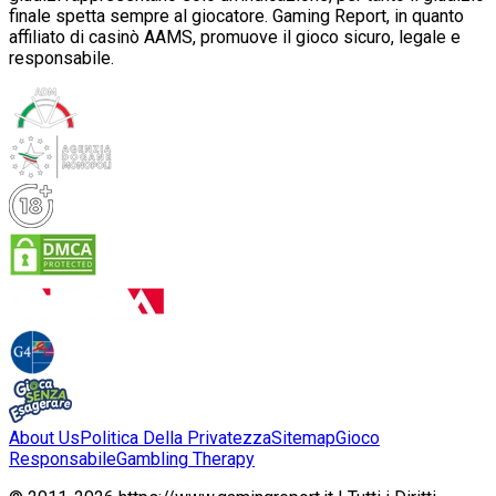
finale spetta sempre al giocatore. Gaming Report, in quanto
affiliato di casinò AAMS, promuove il gioco sicuro, legale e
responsabile.
About Us
Politica Della Privatezza
Sitemap
Gioco
Responsabile
Gambling Therapy