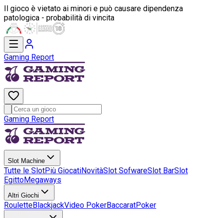
Il gioco è vietato ai minori e può causare dipendenza
patologica - probabilità di vincita
Gaming Report
Gaming Report
Slot Machine
Tutte le Slot
Più Giocati
Novità
Slot Sofware
Slot Bar
Slot
Egitto
Megaways
Altri Giochi
Roulette
Blackjack
Video Poker
Baccarat
Poker