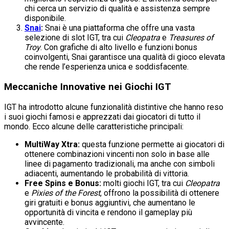
chi cerca un servizio di qualità e assistenza sempre
disponibile.
Snai
:
Snai è una piattaforma che offre una vasta
selezione di slot IGT, tra cui
Cleopatra
e
Treasures of
Troy
. Con grafiche di alto livello e funzioni bonus
coinvolgenti, Snai garantisce una qualità di gioco elevata
che rende l’esperienza unica e soddisfacente.
Meccaniche Innovative nei Giochi IGT
IGT ha introdotto alcune funzionalità distintive che hanno reso
i suoi giochi famosi e apprezzati dai giocatori di tutto il
mondo. Ecco alcune delle caratteristiche principali:
MultiWay Xtra:
questa funzione permette ai giocatori di
ottenere combinazioni vincenti non solo in base alle
linee di pagamento tradizionali, ma anche con simboli
adiacenti, aumentando le probabilità di vittoria.
Free Spins e Bonus:
molti giochi IGT, tra cui
Cleopatra
e
Pixies of the Forest
, offrono la possibilità di ottenere
giri gratuiti e bonus aggiuntivi, che aumentano le
opportunità di vincita e rendono il gameplay più
avvincente.