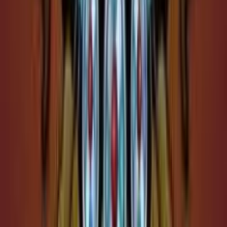
The Big Easy Slot Machine
Ispirata alla musica jazz, la slot machine The Big Easy
prevede atmosfere di gioco molto particolari tra scenari
ambientati tra le strade di una città nel bel mezzo della notte
e simboli con strumenti musicali e musicisti. La slot prevede
inoltre un sistema di gioco con 5 rulli e 20 linee di puntata,
premi per singola combinazione vincente che possono
raggiungere in alcuni casi importi fino a 1.000 volte la puntata
per linea scommessa nella giocata in corso, simboli wild e
scatter, ed un bonus free spins con giocate gratuite e
moltiplicatori di vincite.
The Big Easy Slot Machine Gratis:
recensione
Ambientata tra le strade di una città e nel cuore della notte, la
slot machine The Big Easy si ispira alla musica jazz che cerca
di rappresentare attraverso scenari con locali notturni e luci al
neon, e simboli con trombe e spartiti musicali, musicisti e
bellissime cantanti. La grafica della slot è senza dubbio uno