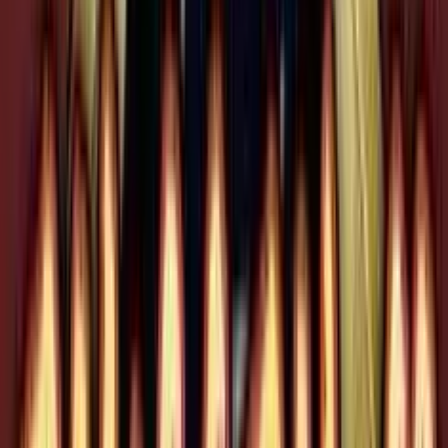
Add to
favorites
Soldi Veri
Giochi dello stesso provider
Gioco Gratis
Cleopatra
Add to
favorites
IGT
•