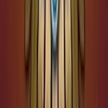
Gli unici due simboli bonus previsti dalla slot sono il wild e lo
scatter, con il primo che ricopre il ruolo di simbolo jolly e che
può attivare il bonus game, ed il secondo che invece può
essere utilizzato per comporre combinazioni vincenti con
alcuni dei premi più alti del gioco. Il wild in particolare può
assumere il valore di un qualsiasi altro simbolo del gioco in
modo da completare o espandere laddove possibile le
combinazioni a premi estratte nella giocata in corso, inoltre
quando estratto in almeno 3 posizioni dei rulli può attivare il
bonus game.
Funzioni Bonus
Estraendo almeno 3 simboli wild in qualsiasi posizione dei
rulli durante una giocata, il giocatore può attivare il bonus
game della slot machine The Big Easy. Questo bonus fa
comparire sullo schermo una strada con alcuni locali illuminati
da alcune insegne al neon. Il bonus consiste nello scegliere
alcuni di questi locali e determinare in questo modo il numero
di giocate gratuite ottenute ed il valore del moltiplicatore di
vincite da utilizzare durante l'intera durata del bonus. Se ti
appassionano i giochi con funzioni bonus entusiasmanti, dai
un'occhiata ai
migliori casinò online italiani
per scoprire altre