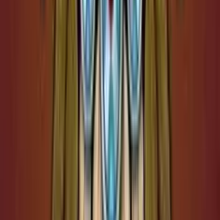
dei suoi punti di forza anche per la presenza di diverse
animazioni che si alternano durante il corso della partita tra
scenari che cambiano portando il giocatore tra le strade della
città, giocate gratuite e bonus. Per quel che riguarda le regole
della slot machine The Big Easy invece queste prevedono 5
rulli e 20 linee di puntata, e simboli alfanumerici con i quali
comporre le varie combinazioni vincenti con premi più o meno
importanti che cambiano da simbolo a simbolo. Per comporre
una combinazione vincente è invece necessario estrarre
almeno 3 simboli uguali su rulli vicini tra loro da sinistra e su
posizioni di una singola linea di puntata attiva. Ogni simbolo è
infatti associato a delle vincite più o meno importanti
calcolate di volta in volta come un certo numero di volte la
puntata per linea scommessa nella giocata, con importi che
possono raggiungere in alcuni casi anche i 1.000 gettoni.
Prima di ogni giocata il giocatore può decidere quanto vuole
scommettere tramite gli appositi bottoni presenti nella parte
bassa dello schermo. In questo modo viene determinata non
solo la puntata totale scommessa nella giocata ma anche
quella per linea e quindi tutti i premi in palio.
Simboli Speciali