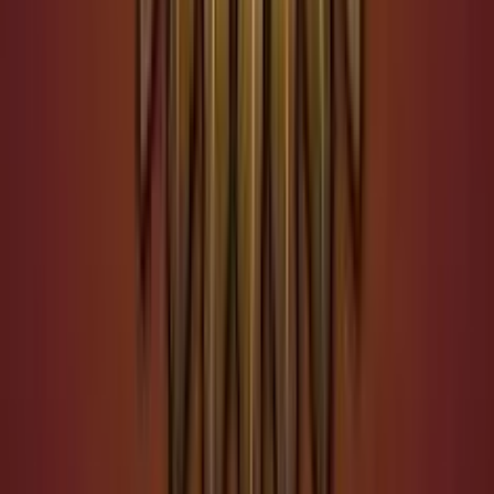
giocatore può attivare il bonus game della slot machine The
Big Easy. Questo consiste nello scegliere tra alcuni locali
sullo schermo e prevede giocate gratuite e moltiplicatore di
vincite.
Davide Luciani
Ruolo
:
Redattore
Giornalista pubblicista di origine abruzzese e Copywriter da
oltre sette anni. Su GamingReport mi occupo di redigere
articoli sul mercato del gambling nazionale e internazionale,
oltre a recensire slot machine e casinò online. Collaboro
anche con delle testate sportive come Sportcafe24.com e
con La Legge per Tutti, portale di diritto legato