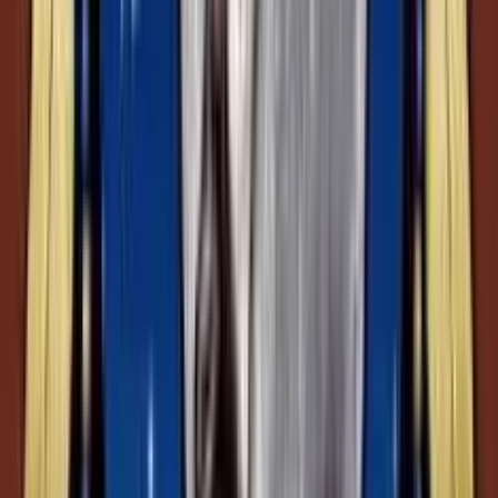
3.5
/5
The Big Easy Casino che offrono
questo gioco
Bo
Casinò Online
Voto Utenti
Benv