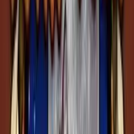
IGT
•