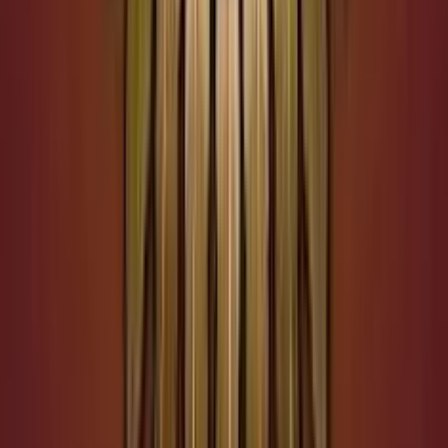
slot con bonus game simili.
Domande Frequenti
Qual è Il tema della slot machine The Big Easy?
Ambientata tra le strade di una città e nel cuore della notte, la
slot si ispira alla musica jazz che cerca di rappresentare
attraverso scenari con locali notturni e luci al neon, e simboli
con trombe e spartiti musicali, musicisti e bellissime cantanti.
Come si gioca alla slot machine The Big Easy?
La slot prevede 5 rulli e 20 linee di puntata, e simboli
alfanumerici con i quali comporre le varie combinazioni
vincenti con premi più o meno importanti che cambiano da
simbolo a simbolo.
Quali sono le funzioni speciali previste dalla slot machine The Big
Easy?
Estraendo almeno 3 wild sui rulli durante una giocata, il