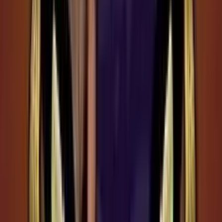
Bonus B
2.050
Cashbac
di Giocat
a 2.000€
su 30 slo
selezion
sul Live 
sullo Spo
giocata e
#
3
giorni, w
10x e val
4.5
/5
•
(
17
Voti
)
giorni.
StarCasino
Recensione
Requisiti
Fino a 2
cashback
slot sele
50€ sul 
sullo Spo