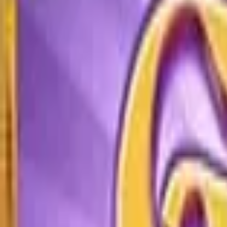
Bonus Benvenuto
Bonus Benvenuto
Bonus Senza Deposito
Free Spin (Giri Gratis)
Notizie
Slot Gratis
Bonus Casino
Casino Online
Menu
Slot Machine
Tutte le Slot
Più Giocati
Novità