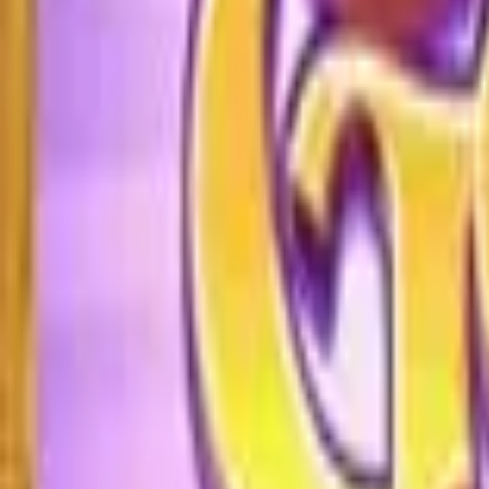
Bonus Benvenuto
Bonus Benvenuto
Bonus Senza Deposito
Free Spin (Giri Gratis)
Notizie
Link Rapidi
Slot Gratis
Bonus Casino
Casino Online
I miei giochi preferiti
Nessuna slot preferita ancora