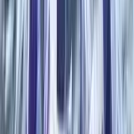
Age of Asgard Slot Machine
Miti e leggende dei freddi paese nordici ispirano il tema della
slot Age of Asgard portando sullo schermo del giocatore un
gioco senza dubbio originale con. Simboli come giovane e
belle guerriere armate di grosse asce, spade e pugnali, e