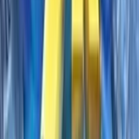
Add to
favorites
Yggdrasil
•