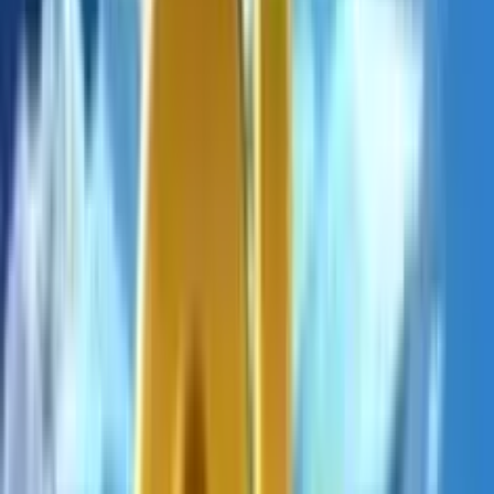
5.0
/5
Gioco Gratis
Vampire Riches DoubleMax
Add to
favorites
Yggdrasil
•