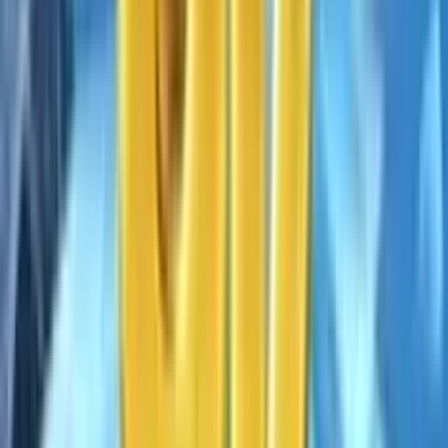
All Star Knockout
Add to
favorites
Yggdrasil
•