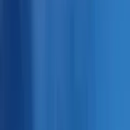
Casino Online
Elenco Casino Italiani
Slot Soldi Veri
Casinò
Live
StarVegas
AdmiralBet
Starcasino
888
Casino
Snai
Betflag
Leovegas
Lottomatica
Bonus Benvenuto
Bonus Benvenuto
Bonus Senza Deposito
Free Spin (Giri Gratis)
Notizie
Slot Gratis
Bonus Casino
Casino Online
Menu