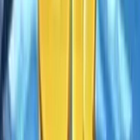
1.0
/5
Gioco Gratis
5 Clans: The Final Battle
Add to
favorites
Yggdrasil
•