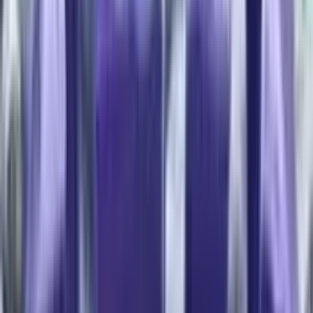
Il bonus di giocate gratuite (free spins) è la funzione bonus
più vantaggiosa nella slot Age of Asgard e può essere
attivato con 3 o più simboli scatter estratti in qualsiasi
posizione dei rulli. Il bonus consente al giocatore di ottenere
10 giocate gratuite, durante le quali l'area di gioco diventa più
grande grazie alla fusione delle due mini-aree previste nel
gioco principale. Si passa quindi da due aree del tutto
indipendenti, con 5 rulli e 20 linee di puntata ciascuna, a
un'unica area con 5 rulli e 50 linee di puntata.
Davide Luciani
Ruolo
:
Redattore