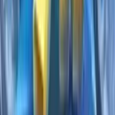
1.0
/5
Age of Asgard Casino che offrono
questo gioco
Bo
Casinò Online
Voto Utenti
Benv