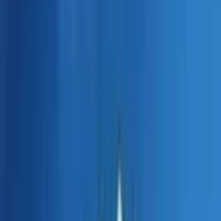
Snai
Betflag
Leovegas
Lottomatica
Bonus Benvenuto
Bonus Benvenuto
Bonus Senza Deposito
Free Spin (Giri Gratis)
Notizie
Link Rapidi
Slot Gratis
Bonus Casino
Casino Online
I miei giochi preferiti