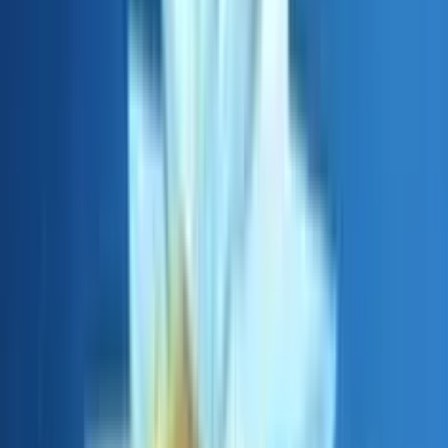
Gioco Gratis
Premendo "Gioco Gratis", confermi di avere almeno 18 anni.
1.0
/5
•
3
ratings
Soldi Veri
Add to
favorites