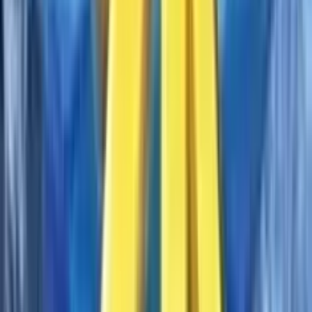
1.0
/5
Gioco Gratis
9k Yeti