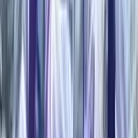
Recensione
Yggdrasil Gaming presenza un mondo oscuro e affascinante
con la slot Vampire Riches DoubleMax. Con una
configurazione di 5 rulli e 3 righe, questo titolo offre ben 243
modi per vincere, promettendo un gameplay dinamico,
arricchito da un design di alta qualità. L'RTP calcolato al 96% e
la volatilità è di tipo alto. Sui rulli è possibile puntare da un
minimo di 0,20€ fino a un massimo di 40€ per spin. Con un
lancio previsto per il 12 ottobre 2023, questa slot promette di
conquistare gli amanti del brivido e dell'horror con funzioni
innovative e un potenziale di vincita massimo di 25.000 volte
la puntata.
Scheda Tecnica Vampire Riches
DoubleMax
rtp
:
96
volatilità
:
Alta
layout
:
5x3