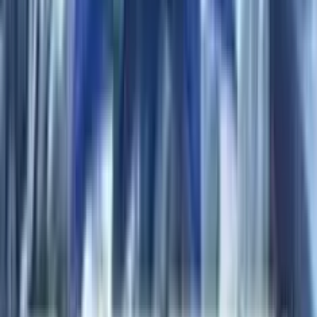
1000€ B
Ricarica
R
#
1
di Giocat
da raggi
entro 30 
1.7
/5
•
(
75
Voti
)
Requisiti
888
Casino
Recensione
35x da
raggiung
30 giorni