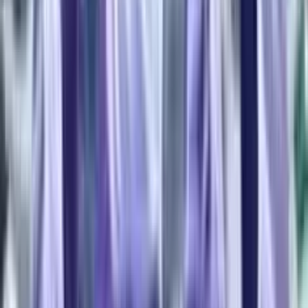
linee Di Puntata
:
243
puntata Minima
:
0,20
puntata Massima
:
40
jackpot
:
No
Giri Gratis
:
Si
bonus Game
:
No
Design E Ambientazione
Nel cuore pulsante di una metropoli contemporanea, la slot
Vampire Riches DoubleMax di Yggdrasil Gaming vi invita a
entrare in un conclave segreto di vampiri dall'estetica
moderna e seducente. Abbandonate ogni aspettativa di
sfarzosi attici con viste mozzafiato, qui il raduno ha luogo in
uno scenario che ricorda una galleria d'arte o un museo gotico,
dove la ricchezza e la desolazione coesistono, dando vita a
un'atmosfera oscura ma piena di fascino. Questo incontro di