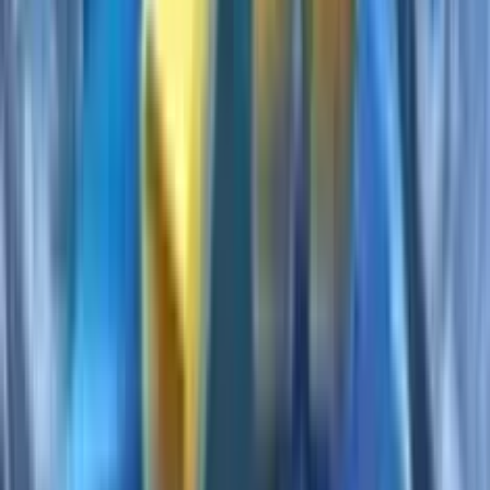
1.0
/5
Vampire Riches DoubleMax Casino che
offrono questo gioco
Bo
Casinò Online
Voto Utenti
Benv