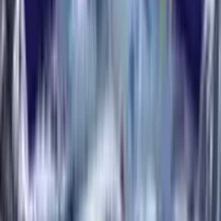
funzione DoubleMax, simbolo Scatter e Giri Gratuiti e la
funzione Buy Bonus.
Qual è la tematica della videoslot Vampire Riches DoubleMax?
La tematica di Vampire Riches DoubleMax ruota attorno al
mondo oscuro e affascinante dei vampiri contemporanei, in un
contesto dall'estetica gotica e raffinata.
Come è strutturato il layout di Vampire Riches DoubleMax e quali sono
le sue linee di pagamento?
Il layout di Vampire Riches DoubleMax è strutturato con 5 rulli
e 3 righe, proponendo un totale di 243 linee di pagamento, il
che offre un'ampia gamma di combinazioni vincenti.