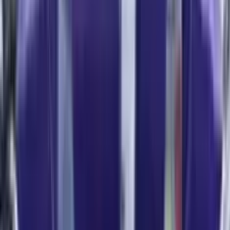
sostanzialmente le opportunità di vincita massima.
Scatter e Giri Gratis
: i free spins si attivano atterrando 3, 4 o
5 simboli scatter durante il gioco base, e cominciano in
numero di 7, 9 o 11 a seconda del numero di scatter.
Acquisto Bonus
: è possibile comprare l'ingresso alla
funzione di giri gratuiti con tre differenti opzioni a
disposizione; 100x la puntata per 7 giri, 200x per 9 giri e 500x
per 11 giri.
Videoslot simili a Vampire Riches
DoubleMax
Chi vuole trovare giochi simili a Vampire Riches DoubleMax
può guardare a:
Dracula Awakening
di Red Tiger
Blood & Shadow
di NoLimit City
Dracula
di NetEnt
Verdetto E Opinioni Su Vampire Riches
DoubleMax