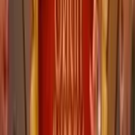
Slot Machine
Tutte le Slot
Più Giocati
Novità
Slot Sofware
Slot Bar
Slot Egitto
Megaways
Altri Giochi
Roulette
Blackjack
Video Poker
Baccarat
Poker
Casino Online
Elenco Casino Italiani
Slot Soldi Veri
Casinò Live
StarVegas
AdmiralBet
Starcasino
888 Casino