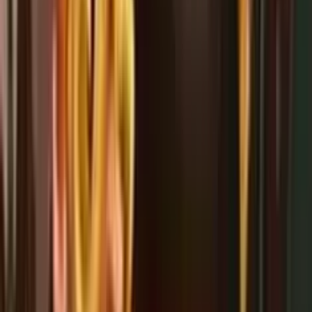
1.0
/5
Gioco Gratis
Lilith's Inferno