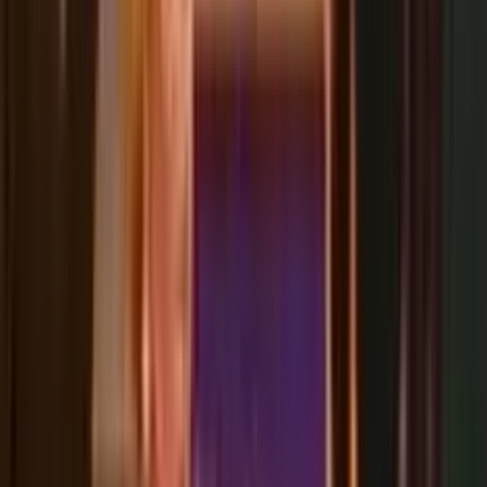
0.0
/5
Gioco Gratis
Nitro Circus
Add to
favorites
Yggdrasil
•