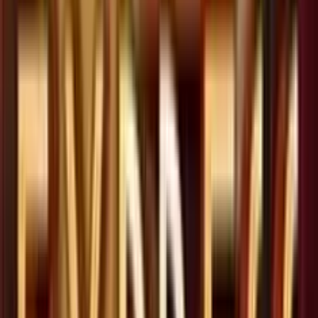
0.0
/5
Gioco Gratis
9k Yeti
Add to
favorites
Yggdrasil
•