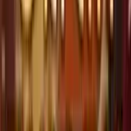
Multifly
Add to
favorites
Yggdrasil
•