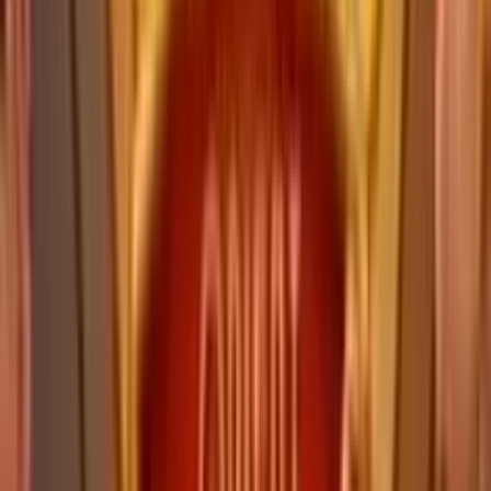
Casino Online
Elenco Casino Italiani
Slot Soldi Veri
Casinò
Live
StarVegas
AdmiralBet
Starcasino
888
Casino
Snai
Betflag
Leovegas
Lottomatica
Bonus Benvenuto
Bonus Benvenuto
Bonus Senza Deposito
Free Spin (Giri Gratis)
Notizie
Slot Gratis
Bonus Casino
Casino Online
Menu