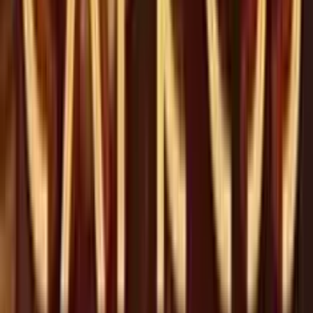
0.0
/5
Gioco Gratis
Trolls Bridge
Add to
favorites
Yggdrasil
•