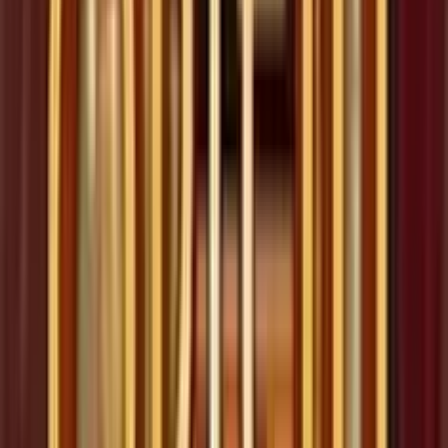
1.0
/5
Gioco Gratis
The Royal Family
Add to
favorites
Yggdrasil
•