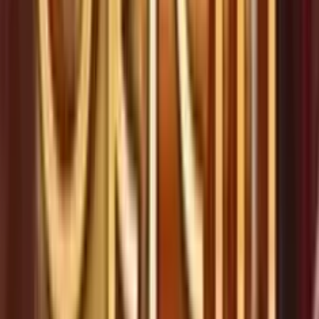
1.0
/5
Gioco Gratis