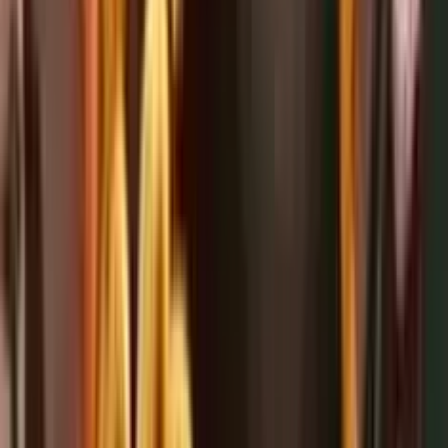
0.0
/5
Gioco Gratis
All Star Knockout
Add to
favorites
Yggdrasil
•