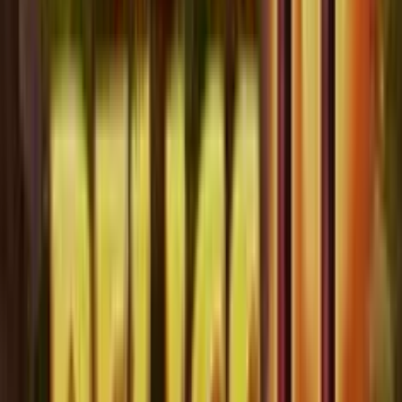
combinazioni vengono create attraverso gruppi di simboli
ovunque atterrino sui rulli, a patto che occupino posizioni
adiacenti da un minimo di 6 fino a 24 icone dello stesso tipo.
Davide Luciani
Ruolo
:
Redattore
Giornalista pubblicista di origine abruzzese e Copywriter da
oltre sette anni. Su GamingReport mi occupo di redigere
articoli sul mercato del gambling nazionale e internazionale,
oltre a recensire slot machine e casinò online. Collaboro
anche con delle testate sportive come Sportcafe24.com e
con La Legge per Tutti, portale di diritto legato