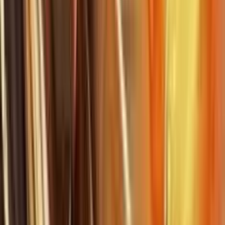
4.0
/5
Gioco Gratis
Robin Hood
Add to
favorites
NetEnt
•