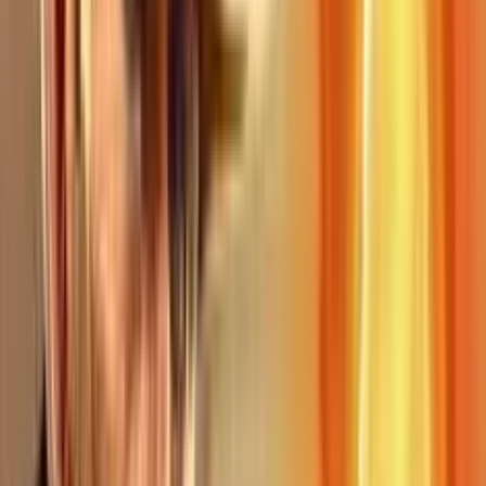
Gioco Gratis
Premendo "Gioco Gratis", confermi di avere almeno 18 anni.
1.0
/5
•
28
ratings
Soldi Veri
Add to
favorites