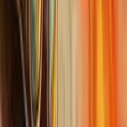
Casino Online
Elenco Casino Italiani
Slot Soldi Veri
Casinò
Live
StarVegas
AdmiralBet
Starcasino
888
Casino
Snai
Betflag
Leovegas
Lottomatica
Bonus Benvenuto
Bonus Benvenuto
Bonus Senza Deposito
Free Spin (Giri Gratis)
Notizie
Slot Gratis
Bonus Casino
Casino Online
Menu