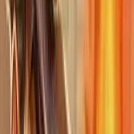
Snai
Betflag
Leovegas
Lottomatica
Bonus Benvenuto
Bonus Benvenuto
Bonus Senza Deposito
Free Spin (Giri Gratis)
Notizie
Link Rapidi
Slot Gratis
Bonus Casino
Casino Online
I miei giochi preferiti