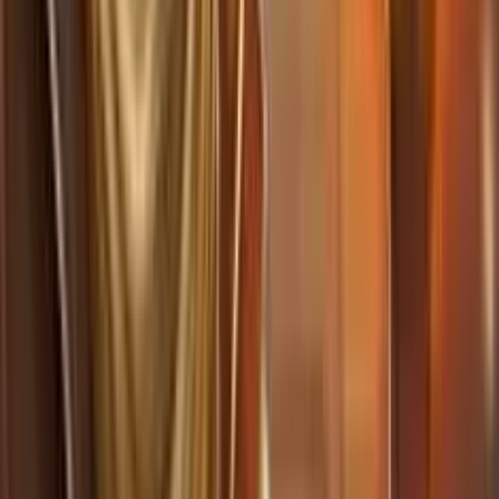
4.0
/5
Bee Hive Bonanza Casino che offrono
questo gioco
Bo
Casinò Online
Voto Utenti
Benv