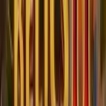
commerciale e fiscale.
Recensioni Utenti
0.0
/
5
Basato su
0
Recensione
Scrivi una recensione
5