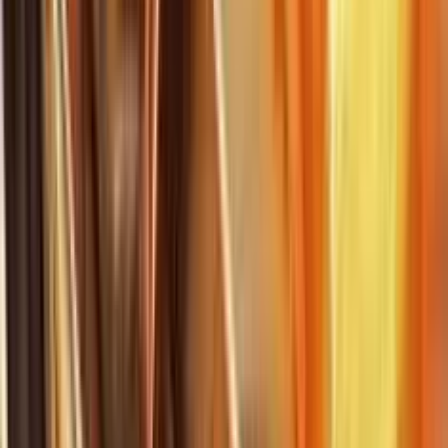
5.0
/5
Gioco Gratis
Wild Wild West
Add to
favorites
NetEnt
•