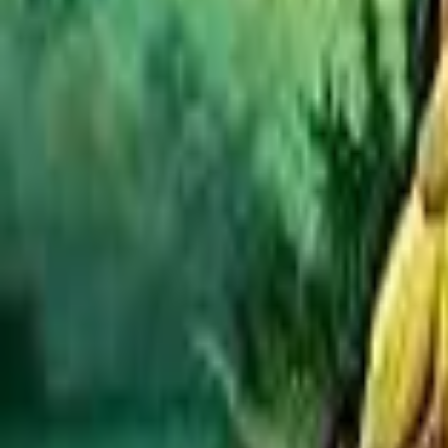
Bonus Benvenuto
Bonus Benvenuto
Bonus Senza Deposito
Free Spin (Giri Gratis)
Notizie
Slot Gratis
Bonus Casino
Casino Online
Menu
Slot Machine
Tutte le Slot
Più Giocati
Novità