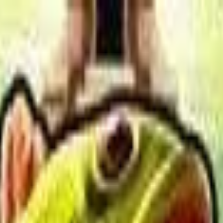
- probabilità di vincita
egaways
ralBet
Starcasino
888 Casino
Snai
Betflag
Leovegas
Lottomatica