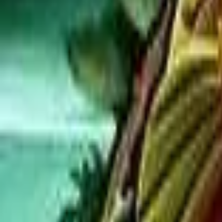
Slot Sofware
Slot Bar
Slot Egitto
Megaways
Altri Giochi
Roulette
Blackjack
Video Poker
Baccarat
Poker
Casino Online
Elenco Casino Italiani
Slot Soldi Veri
Casinò Live
StarVegas
AdmiralBet
Starcasino
888 Casino
Snai
Betflag
Leovegas
Lottomatica