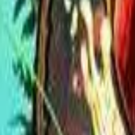
Inizia ad aggiungere slot ai tuoi preferiti!
Home
/
Slot Gratis
/
Blackjack Multihands
Blackjack Multihands
da
Pragmatic Play
Gioco Gratis
Premendo "Gioco Gratis", confermi di avere almeno 18 anni.