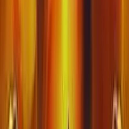
10: fino a 50x
Lo Scatter coincide con il simbolo Libro. Paga
indipendentemente dalle linee attive e attiva i Free Spins con
almeno 3 simboli visibili.
Giochi bonus della Slot Book of Dead Go Collect
I giochi bonus di questa slot machine sono:
Wild (Libro)
: sostituisce tutti i simboli tranne lo Scatter
e può contribuire alla formazione delle combinazioni più
alte.
Scatter (Libro)
: con 3 o più simboli attiva 10 Free
Spins iniziali. Paga anche fuori linea.
Free Spins con simbolo espandibile
: all’inizio del
bonus viene selezionato casualmente un simbolo
premium. Ogni volta che questo simbolo compare su un
rullo vincente, si espande fino a coprire l’intero rullo,
aumentando il potenziale di combinazioni multiple. I
Free Spins possono essere riattivati con ulteriori 3
Scatter.
Funzione Go Collect
: durante il gioco base, quando