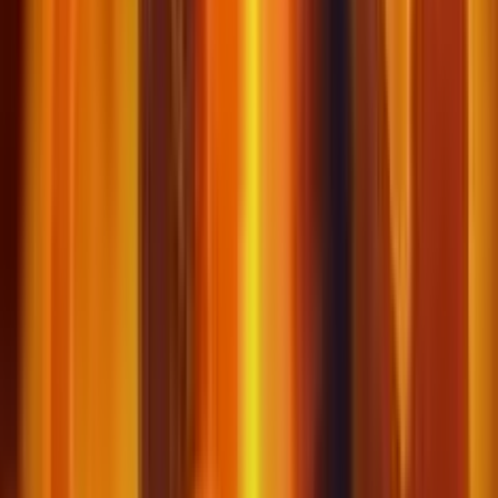
Si
Grafica e tema della slot Book of Dead Go Collect
L’ambientazione riprende l’immaginario dell’antico Egitto già
visto nella serie originale. Il protagonista Rich Wilde resta al
centro della scena, circondato da templi, sabbia dorata e
incisioni geroglifiche. La palette privilegia oro, rosso e
tonalità sabbia, con un’impostazione visiva che mantiene
continuità rispetto ai capitoli precedenti.
I simboli premium includono esploratore, scarabeo, Anubi e la
figura del faraone, mentre i simboli a valore inferiore sono
rappresentati dalle carte A, K, Q, J e 10. La leggibilità è lineare
sia su desktop sia su dispositivi mobili, con icone ben
definite e contrasto cromatico adeguato.
Come vincere a Book of Dead Go Collect
Le vincite si formano su 10 linee fisse da sinistra verso
destra. Una combinazione valida richiede almeno tre simboli
identici consecutivi sulla stessa linea. Sono previsti payout
fino a cinque simboli uguali per combinazione. La struttura
rimane classica, senza meccaniche Megaways, cluster o