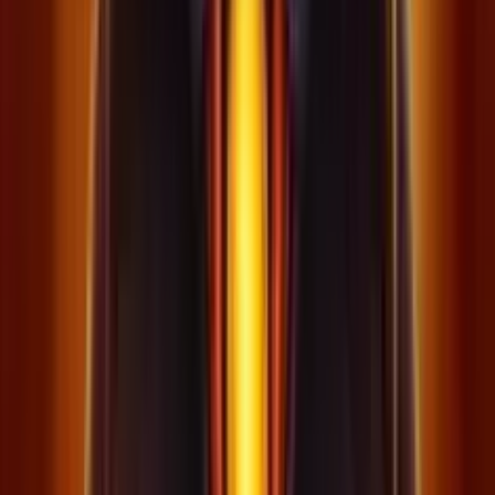
Add to
favorites
Soldi Veri
Giochi dello stesso provider
HOT SLOT
Gioco Gratis
Royal Masquerade
Add to
favorites
Play'n Go
•