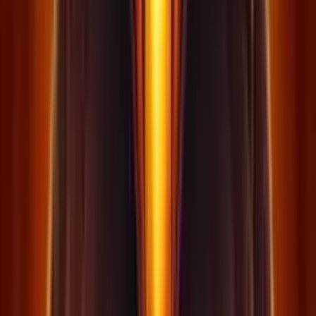
5.0
/5
HOT SLOT
Gioco Gratis