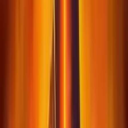
riscattar
bisogna r
1 sola vo