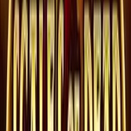
Emanuele Sucato
Ruolo
:
Content Writer
Esperienza
:
3+ anni
Specializzazione
:
Recensioni e Guide iGaming
Appassionato scrittore di contenuti iGaming con esperienza
nella creazione di contenuti dal taglio oggettivo, informativo e
che puntano a migliorare l'esperienza dell'utente. Mi impegno
a scrivere recensioni, guide e notizie su misura per la
comunità dei giocatori.