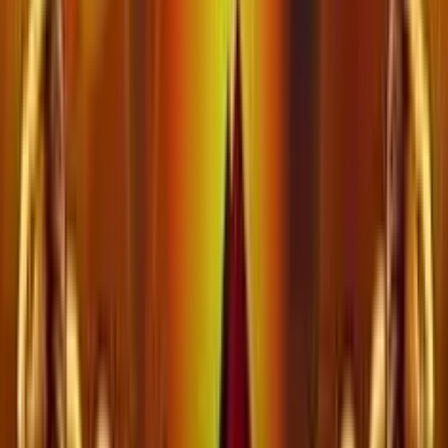
compare il simbolo speciale Go Collect insieme a
simboli con valore monetario, il sistema somma e
assegna automaticamente tutti i valori presenti sullo
schermo, incrementando l’incidenza delle vincite dirette
senza attivare necessariamente il bonus.
Videoslot Simili a Book of Dead Go Collect
Per provare alternative con struttura egizia e meccanica Book
style:
Book of Dead
(Play’n GO)
Legacy of Dead
(Play’n GO)
Book of Ra Deluxe
(Novomatic)
Questi titoli condividono ambientazione simile e funzione
Free Spins con simbolo espandibile.
Opinioni Finali su Book of Dead Go Collect
Book of Dead Go Collect si rivolge a chi apprezza la struttura
tradizionale a linee fisse con bonus centrato sui Free Spins e
simbolo espandibile. La funzione Go Collect introduce una
variazione nel gioco base, aumentando la frequenza di vincite