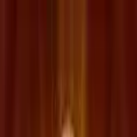
Il gioco è vietato ai minori e può causare dipendenza
patologica - probabilità di vincita
Gaming Report
Gaming Report
Slot Machine
Tutte le Slot
Più Giocati
Novità
Slot Sofware
Slot Bar
Slot
Egitto
Megaways
Altri Giochi
Roulette
Blackjack
Video Poker
Baccarat
Poker