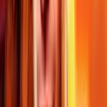
Book of Ra 10 Deluxe
Add to
favorites
Novomatic
•