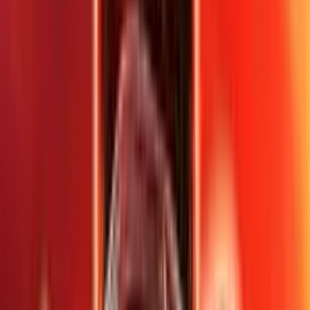
Snai
Betflag
Leovegas
Lottomatica
Bonus Benvenuto
Bonus Benvenuto
Bonus Senza Deposito
Free Spin (Giri Gratis)
Notizie
Link Rapidi
Slot Gratis
Bonus Casino
Casino Online
I miei giochi preferiti