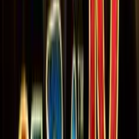
altro simbolo per costituire combinazioni vincenti, nonché per
generare una payline quando tre o più di questi simboli si
allineano.
Con la comparsa di tre simboli del Libro di Ra sui rulli,
indipendentemente dalle linee di puntata attive, si attiva la
funzione dei Giri Gratuiti o Free Spins, che concede al
giocatore
10 giri gratis
. Al momento dell'attivazione di
questa modalità, un simbolo del gioco viene selezionato a
caso come simbolo bonus, il quale si espanderà fino a
riempire l'intero rullo. Particolarità d'eccezione è data dalla
possibilità di riattivare un numero indefinito di volte i Free
Spins, poiché ottenendo altri 3 o più simboli Libro di Ra nello
stesso giro gratis, si aggiungeranno al bonus altre 10 partite
gratuite.
Simbolo ad espansione
Merita una menzione speciale l'Expanded Symbol. All'inizio
della modalità Free Spins, viene scelto casualmente un
simbolo bonus. Questo acquista la qualità "ad espansione".
Ciò significa che, quando appare sui rulli,
si espande fino a
coprire l'intero rullo
e
premia le combinazioni realizzate
su tutte le linee, indipendentemente dalla posizione