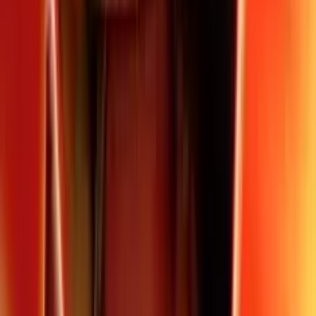
Add to
favorites
Soldi Veri
Giochi dello stesso provider
Gioco Gratis
Book Of Ra Magic
Add to
favorites
Novomatic
•