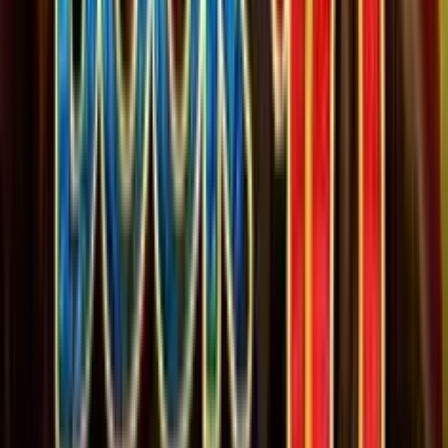
alterna i colori rosso e nero
, simboleggiando la decisione
da prendere. Durante la funzione di Giri Gratis, il giocatore
assisterà all'estrazione di un simbolo speciale, tramite un
libro ove sono incise le icone del gioco.
Relativamente ai simboli di gioco, Book of Ra Deluxe offre
una serie di icone evocative: il Libro di Ra, l'Avventuriero, la
Tomba del Faraone Tutankhamon, la Statua della divinità Alì e
uno Scarabeo. A completare il set di simboli, ci sono le carte
da gioco, dal 10 all'asso.
Tabella dei pagamenti e vincite
Il regolamento della slot Book of Ra Deluxe, gratis o soldi
veri, categorizza i simboli presenti nel gioco in due tipi
distinti:
simboli di rilievo
e
simboli minori
. Analizziamo i
guadagni potenziali associati all'allineamento di cinque icone
identiche lungo una stessa linea di scommessa.
Iniziando dai simboli di rilievo, abbiamo l'
Archeologo
, il cui
allineamento genera un moltiplicatore di 500 volte la
scommessa. Il
Sarcofago
, altro simbolo emblematico, può
moltiplicare la puntata per 200 volte. La
Statua della dea Alì