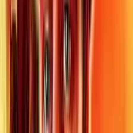
4.0
/5
Gioco Gratis
Columbus Deluxe
Add to
favorites
Novomatic
•