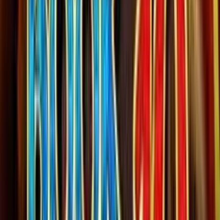
garantisce emozioni forti e continue sorprese.
Ambientazione e design di Book of Ra
Deluxe Demo
Come precedentemente sottolineato, Book of Ra Deluxe si
distingue per il suo
affascinante tema ispirato all'Antico
Egitto
. L'attenzione al dettaglio nell'elaborazione grafica è
innegabile, sebbene il suo design potrebbe oggi apparire
datato, se confrontato alle più recenti videoslot online. Il
personaggio centrale dell'avventura è un
intrepido
archeologo
, il quale intraprende una missione rischiosa alla
scoperta del leggendario libro di Ra, custodito all'interno di un
tempio secolare.
La raffinata grafica del gioco richiama con autenticità
l'iconografia tradizionale egizia, con tinte metalliche
dominanti, sarcofagi, e con l'aggiunta dei celebri scarabei. Il
gioco dispone di due elementi di gameplay interattivo: la
funzione "Scommetti tutto" o "Gamble", e l'attivazione dei Giri
Gratis, o Free Spins.
La modalità Gamble presenta al giocatore
una carta che