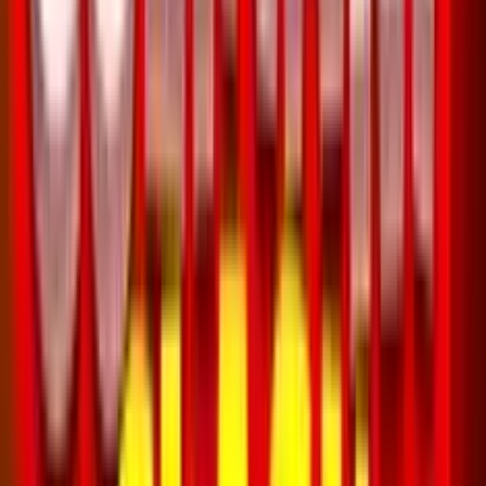
Sticky Mystery Symbols
,
booster
dopo le vincite e
due
modalità di free spin
(Vault of Riches ed Eternal Fortune).
Qual è il layout della slot Charm of the Dragon gratis?
Base
6×6
con rulli che possono espandersi da 3 a
8 righe
,
fino a
7.776 modi di vincere
; nei free spin l’espansione resta
attiva fino alla fine della funzione.
Emanuele Sucato
Ruolo
:
Content Writer
Esperienza
:
3+ anni
Specializzazione
:
Recensioni e Guide iGaming
Appassionato scrittore di contenuti iGaming con esperienza