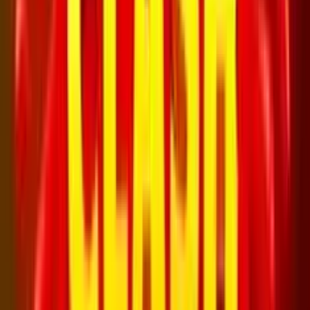
0
%
4