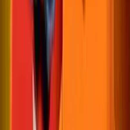
Bo
Casinò Online
Voto Utenti
Benv