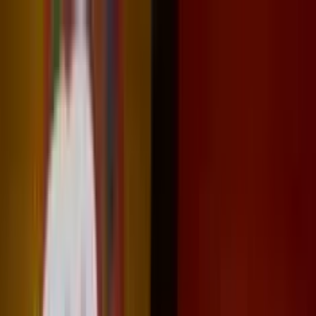
Il gioco è vietato ai minori e può causare dipendenza
patologica - probabilità di vincita
Gaming Report
Gaming Report
Slot Machine
Tutte le Slot
Più Giocati
Novità
Slot Sofware
Slot Bar
Slot
Egitto
Megaways
Altri Giochi
Roulette
Blackjack
Video Poker
Baccarat
Poker