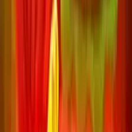
Bonus
Benven
2000€ 
Ricarica
#
3
di Gioca
40x da
raggiun
4.8
/5
•
(
6
Voti
)
entro 10
Requi
Snai
Recensione
Gioca
40x da
raggiun
entro 10