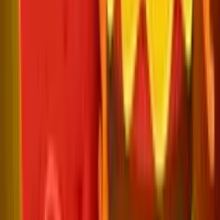
Bonus
Benven
2000€ 
Ricarica
di Gioca
#
2
40x per
trasform
4.0
/5
•
(
4
Voti
)
Fun bon
Lottomatica
Recensione
Real bo
Requi
Gioca
40x per
trasform
Fun bon
Real bo