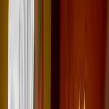
Slot Machine
Tutte le Slot
Più Giocati
Novità
Slot Sofware
Slot Bar
Slot Egitto
Megaways
Altri Giochi
Roulette
Blackjack
Video Poker
Baccarat
Poker
Casino Online
Elenco Casino Italiani
Slot Soldi Veri
Casinò Live
StarVegas
AdmiralBet
Starcasino
888 Casino