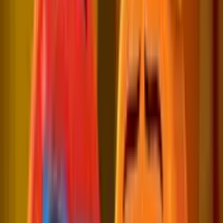
Add to
favorites
Bullshark Games
•