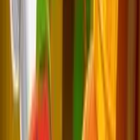
Add to
favorites
Soldi Veri
Giochi dello stesso provider
Gioco Gratis
Fury and Fortune
Add to
favorites
Bullshark Games
•