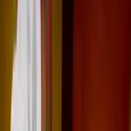
Casino Online
Elenco Casino Italiani
Slot Soldi Veri
Casinò
Live
StarVegas
AdmiralBet
Starcasino
888
Casino
Snai
Betflag
Leovegas
Lottomatica
Bonus Benvenuto
Bonus Benvenuto
Bonus Senza Deposito
Free Spin (Giri Gratis)
Notizie
Slot Gratis
Bonus Casino
Casino Online
Menu