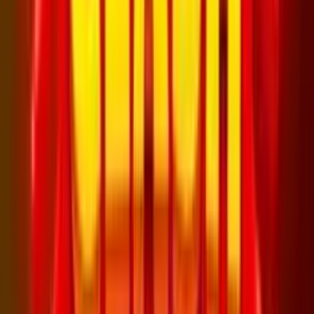
0
%
3