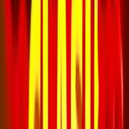
nella creazione di contenuti dal taglio oggettivo, informativo e
che puntano a migliorare l'esperienza dell'utente. Mi impegno
a scrivere recensioni, guide e notizie su misura per la
comunità dei giocatori.
Emanuele Sucato
Ruolo
:
Content Writer
Esperienza
:
3+ anni
Specializzazione
:
Recensioni e Guide iGaming
Appassionato scrittore di contenuti iGaming con esperienza
nella creazione di contenuti dal taglio oggettivo, informativo e
che puntano a migliorare l'esperienza dell'utente. Mi impegno
a scrivere recensioni, guide e notizie su misura per la