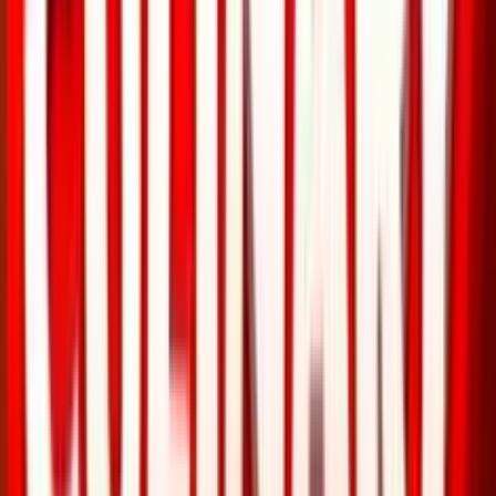
Pot di Nitro
: determina
quanti simboli Nitro
compaiono a ogni spin. Nei free spin i Nitro raccolti si
accumulano
nel Pot, alzando la probabilità di
apparizioni extra e di colpi più corposi.
Pot di Wild
: fissa un
numero minimo di Wild
che si
agganciano ai rulli; possono
impilarsi
e allargare le
combinazioni. Durante i free spin, i Wild accumulati
vengono
rilasciati
dalla riserva del Pot.
Pot di Moltiplicatori
: la funzione più esplosiva: applica
moltiplicatori casuali da 2× a 100×
ai simboli vincenti.
Nel base i valori possono
accumularsi in modo
progressivo
, alzando vertiginosamente il potenziale.
Cosmic Boost
: un boost a sorpresa che
espande la
griglia
e può
caricare uno, due o tutti e tre i Pot
in un
colpo solo. È il classico evento che cambia l’inerzia
della sessione.
Free Spins
: sono di due tipi, Rocket Race e Galacti
Rush.
Rocket Race (10×):
3 Scatter =
8 free spin
con
possibilità di estensione tramite altri Scatter; un Pot
parte con un
valore iniziale casuale
.
Galactic Rush
(20×):
6 Scatter =
12 free spin
con
tutti i Pot attivi
fin
dal primo giro. È la modalità più remunerativa, pensata
per chi cerca picchi ad alto rischio/ricompensa.