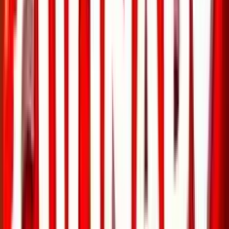
simboli
. Puoi calibrare il rischio con puntate da
0,10€ a 100€
per giro.
I valori massimi di payout dei simboli sono:
Carta neon (blu/verde/viola/rossa)
paga fino a
1,00×
Cronometro
paga fino a
5,00×
Kit medico
paga fino a
5,00×
Chip energetico arancione
paga fino a
10,00×
Batterie
paga fino a
10,00×
Razzi rossi
paga fino a
20,00×
Wild (alieno viola)
paga fino a
20,00×
e sostituisce i
simboli regolari
Scatter
non ha payout dedicato:
attiva i free spin
Suggerimento pratico: i
Razzi rossi
e i
premium da 10×
sono i target principali; quando i Pot iniziano a riempirsi, i
moltiplicatori
fanno la differenza.
Funzioni Speciali Della Slot Astro
Rumble
Le funzioni bonus della slot sono: