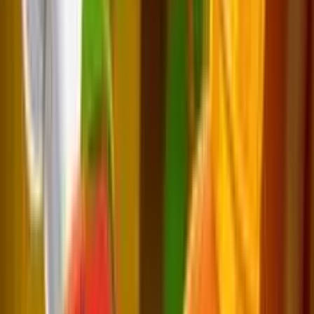
Giochi dello stesso provider
HOT SLOT
Gioco Gratis
Charm of the Dragon
Add to
favorites
Bullshark Games
•