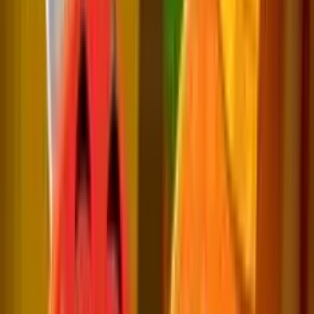
5.0
/5
Gioco Gratis
Fury and Fortune
Add to
favorites
Bullshark Games
•