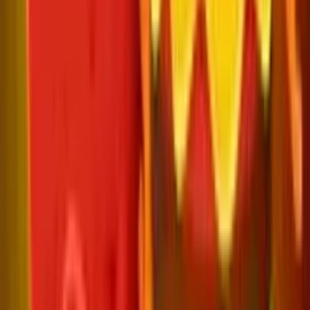
4.0
/5
•
(
4
Voti
)
Fun bon
Lottomatica
Recensione
Real bo
Requi
Gioca
40x per
trasform
Fun bon
Real bo