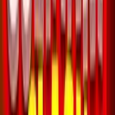
Le due modalità di free spin sono ben differenziate:
Rocket
Race
più controllata,
Galactic Rush
più ambiziosa e swingy.
Apprezzo la
leggibilità
di palette e HUD anche nei momenti
affollati e un audio elettronico che sostiene senza stancare.
Range puntate ampio e RTP in linea completano un quadro
pensato per chi accetta
volatilità alta
; meno indicato per chi
cerca pagamenti frequenti e regolari.
Domande Frequenti
Qual è l’ambientazione della slot machine Astro Rumble?
Sei nello
spazio profondo
: estetica
neon
, pianeti e nebulose
sullo sfondo. L’interfaccia trasmette accelerazione continua,
con effetti luce e un sound elettronico pulsante.
Quali sono le funzioni speciali di Astro Rumble online?
Tre
Pot
(Nitro, Wild, Moltiplicatori), l’evento
Cosmic Boost
che può espandere la griglia e caricare i Pot, e
due modalità
di free spin
:
Rocket Race
e
Galactic Rush
con Pot attivi.