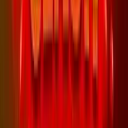
0
%
3