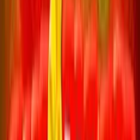
Atro Rumble Slot Machine Online: Recensione
Allaccia le cinture:
Astro Rumble
di Bullshark Games è una
corsa intergalattica dal ritmo serrato. Uscita l’
8 luglio 2025
,
gira su
5 rulli × 4 righe
con
14 linee di pagamento
, volatilità
alta
e
RTP variabile del 96,38%
. Tra Pot che si caricano spin
dopo spin e due modalità di free spin, il potenziale massimo
arriva a
10.000×
la puntata.
Scheda Tecnica Astro Rumble
rtp
:
96,38
volatilità
:
Alta
layout
:
5x4
linee Di Puntata
:
14
puntata Minima
:
0,10
puntata Massima
: