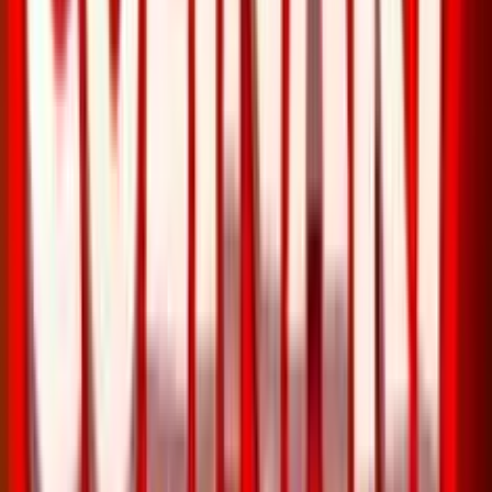
Giochi Simili A Astro Rumble Gratis
Se ami neon, velocità e bonus che si alimentano nel tempo,
questi tre titoli sono un’ottima “palestra” prima (o dopo) Astro
Rumble:
Space Wars 3 Megaways XXXtreme
– NetEnt
Frog Space Program
– Gamebeat
Space Race
– Play'nGo
Opinioni Finali Su Astro Rumble Slot
Machine
A mio avviso Astro Rumble privilegia
progressione visibile
e
chiarezza d’interfaccia
. La triade di Pot comunica bene
cosa sta accadendo e riduce la sensazione di spin “vuoti”;
tuttavia, fuori dai bonus può emergere qualche tratto di
stasi
quando i serbatoi non si caricano. Il
Cosmic Boost
è
l’elemento che incide davvero sulla varianza: la sua comparsa
mi è parsa discreta ma non eccessiva; quando arriva, modifica
in modo netto il ritmo della sessione.