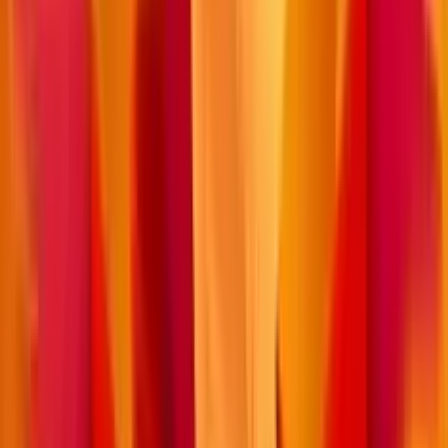
standard ai formati a cluster; le
puntate minime
restano
accessibili e le
vincite massime
possono superare di molto
la puntata iniziale. L’
RTP medio
si attesta intorno al
96%
e la
volatilità
è per lo più
medio‑alta
, a bilanciare rischio e
ricompensa. Prima del lancio, ogni titolo viene sottoposto a
migliaia di spin
e ottimizzato per l’uso su dispositivi mobili,
così da garantire fluidità, caricamenti rapidi e un’esperienza
coerente con le esigenze dei giocatori di oggi.
Migliori casinò con
#
1
4.0
/
5
•
(
1
)
Recensione