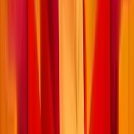
Bonus Benvenuto
1000
Requisiti di Giocata