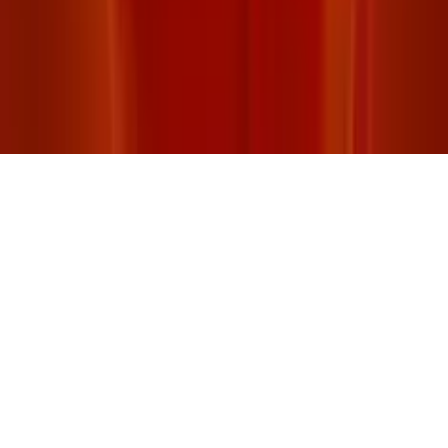
About Us
Politica Della Privatezza
Sitemap
Gioco
Responsabile
Gambling Therapy
© 2011-
2026
https://www.gamingreport.it
|
Tutti i Diritti
Riservati