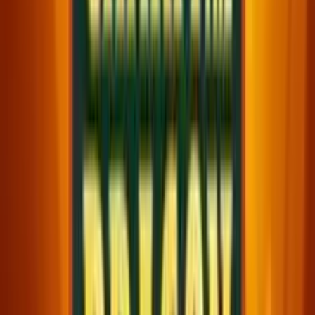
Bonus Benvenuto
2000€ Bonus Ricarica
Requisiti di Giocata