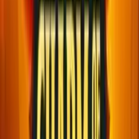
Requisiti di Giocata
40x per trasformare il Fun bonus in Real bonus
Senza Deposito
500€
Requisiti di Giocata