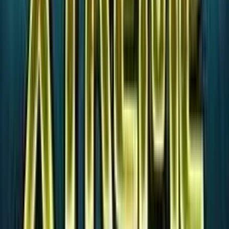
commerciale e fiscale.
Davide Luciani
Ruolo
:
Redattore
Giornalista pubblicista di origine abruzzese e Copywriter da
oltre sette anni. Su GamingReport mi occupo di redigere
articoli sul mercato del gambling nazionale e internazionale,
oltre a recensire slot machine e casinò online. Collaboro
anche con delle testate sportive come Sportcafe24.com e
con La Legge per Tutti, portale di diritto legato
all'informazione giuridica e alla consulenza legale,