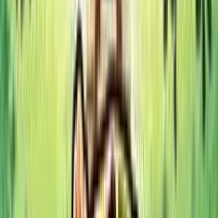
Casino Online
Elenco Casino Italiani
Slot Soldi Veri
Casinò
Live
StarVegas
AdmiralBet
Starcasino
888
Casino
Snai
Betflag
Leovegas
Lottomatica
Bonus Benvenuto
Bonus Benvenuto
Bonus Senza Deposito
Free Spin (Giri Gratis)
Notizie
Slot Gratis
Bonus Casino
Casino Online
Menu