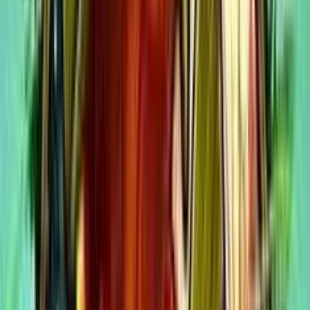
5.0
/5
Gioco Gratis
Christmas Big Bass
Add to
favorites
Pragmatic Play
•