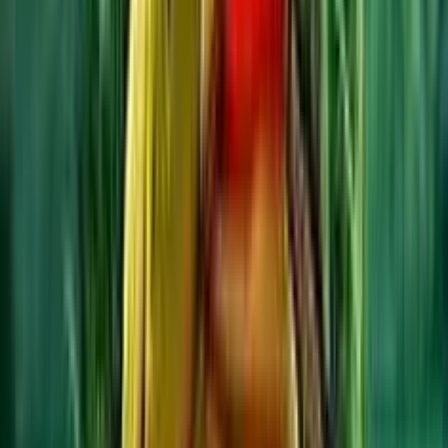
Gioco Gratis
Premendo "Gioco Gratis", confermi di avere almeno 18 anni.
0.0
/5
•
0
ratings
Soldi Veri
Add to
favorites
Soldi Veri