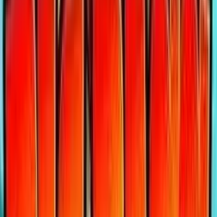
Bonus B
1500€ 
Ricarica
Free Sp
FS
Requi
Giocata
Bonus: 
#
2
raggiun
7 giorni
4.0
/5
•
(
5
Voti
)
Spin: R
LeoVegas
Recensione
con requ
Requisit
Fun Bon