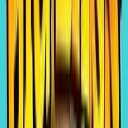
Bonus B
5000€ 
Ricarica
di Gioca
Bonus 2
5.000€.
validità 
1.6
/5
•
(
123
Voti
)
Cap 0,4.
AdmiralBet
Recensione
Requisit
Fun Bo
fino a 5
65, valid
giorni, C