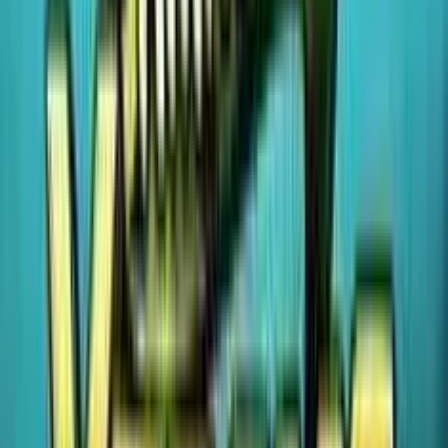
una singola giocata. E infine i simboli lupi associati alla
funzione mistero, che trasforma tutti i simboli di questo tipo
estratti nella giocata nello stesso simbolo, e alla funzione
attacco lupo mannaro che invece consente di vincere giocate
gratuite extra durante il bonus free spins.
Funzioni Bonus
La slot machine Curse of the Werewolf Megaways prevede
un gran numero di funzioni bonus alcune delle quali attivabili
attraverso l'estrazione di simboli speciali come lo scatter e il
simbolo attacco lupo mannaro, altre invece in modo del tutto
casuale durante il corso della partita. Tra le funzioni casuali ad
esempio ci sono la super spin e la win spin, con la prima che
prevede una singola giocata durante la quale possono
estratte intere pile di simboli di alto livello e la seconda che
invece prevede una singola giocata con un premio garantito.
La funzione free spins invece può essere attivata durante il
gioco principale estraendo almeno 3 simboli scatter con la
scritta bonus in qualsiasi posizione dei rulli e prevede un
numero variabile di giocate gratuite. Questo infatti è
direttamente proporzionale al numero di scatter estratti con il
giocatore che riceve 8 giocate bonus estraendo 3 scatter sui