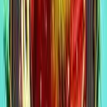
4.0
/5
Curse of the Werewolf Casino che
offrono questo gioco
B
Casinò Online
Voto Utenti
Ben