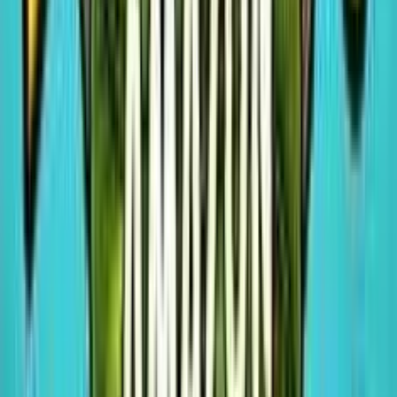
Curse of the Werewolf Megaways Slot Machine
La slot machine Curse of the Werewolf Megaways prevede
un tema ispirato ai lupi mannari e accompagna il giocatore tra
le stradine di una piccola città alle prese con ignari abitanti e
belve feroci. Per quel che riguarda le regole invece della slot
queste prevedono 6 rulli di gioco e un meccanismo
megaways con un massimo di 46656 modi differenti di
comporre delle combinazioni vincenti nelle singole giocate.
Previsti anche un simbolo mistero in grado di trasformare i
simboli estratti, un simbolo wild che si comporta come un
jolly, e un bonus free spins con un massimo di 15 giocate
gratuite.
Curse of the Werewolf Megaways Slot