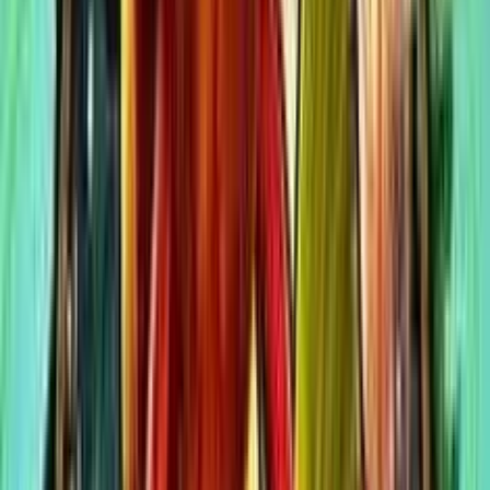
4.0
/5
Gioco Gratis
Big Bass Splash
Add to
favorites
Pragmatic Play
•