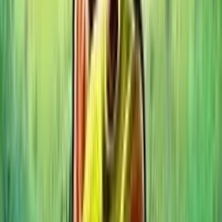
Slot Machine
Tutte le Slot
Più Giocati
Novità
Slot Sofware
Slot Bar
Slot Egitto
Megaways
Altri Giochi
Roulette
Blackjack
Video Poker
Baccarat
Poker
Casino Online
Elenco Casino Italiani
Slot Soldi Veri
Casinò Live
StarVegas
AdmiralBet
Starcasino
888 Casino