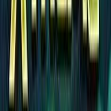
commerciale e fiscale.
Recensioni Utenti
0.0
/
5
Basato su
0
Recensione
Scrivi una recensione
5