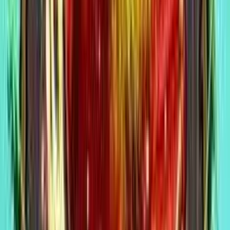
4.0
/5
Diamond Strike Casino che offrono
questo gioco
B
Casinò Online
Voto Utenti
Ben