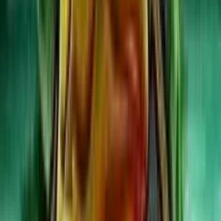
Soldi Veri
Giochi dello stesso provider
HOT SLOT
Gioco Gratis
Sweet Bonanza 1000
Add to
favorites
Pragmatic Play
•