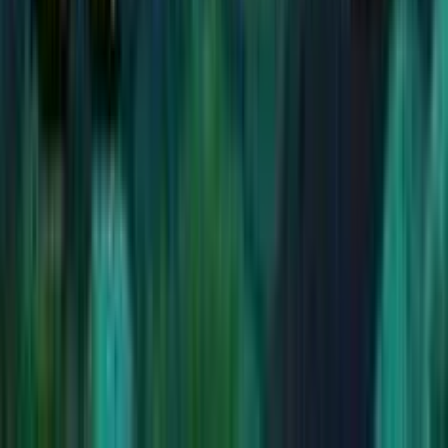
0
%
3