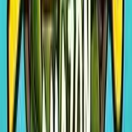
Bonus B
2000€ 
Ricarica
di Gioca
per tras
Fun bon
4.0
/5
•
(
4
Voti
)
bonus
Lottomatica
Recensione
Requisit
40x per
trasform
bonus i
bonus