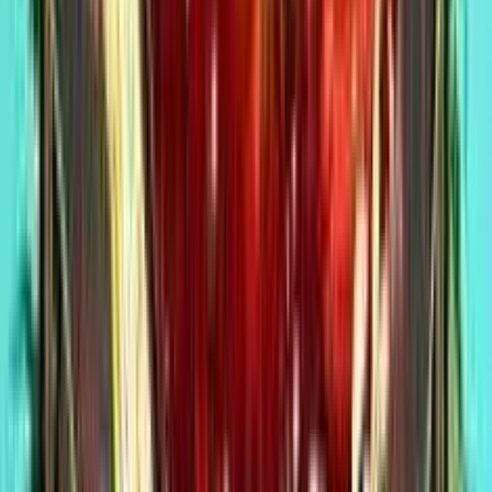
Bonus B
2.050
Cashba
di Gioca
a 2.000
su 30 sl
selezio
sul Live
sullo Sp
giocata 
#
1
giorni, 
10x e va
4.5
/5
•
(
17
Voti
)
giorni.