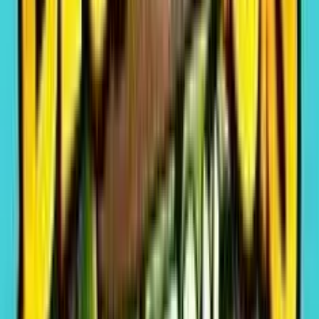
giorni, C