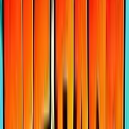
7 giorni
4.0
/5
•
(
5
Voti
)
Spin: R
LeoVegas
Recensione
con requ
Requisit
Fun Bon
raggiun
7 giorni
Spin: R
con requ