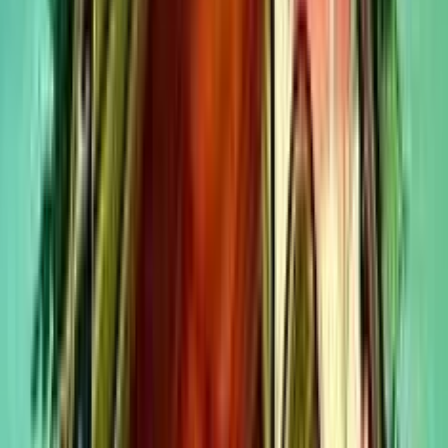
5.0
/5
HOT SLOT
Gioco Gratis
John Hunter and the Tomb of the Scarab Queen
Add to
favorites
Pragmatic Play
•