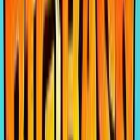
Bonus B
2000€ 
Ricarica
#
3
di Gioca
da ragg
entro 10
4.8
/5
•
(
6
Voti
)
Requisit
Snai
Recensione
40x da
raggiun
10 giorn