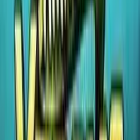
puntata Massima
:
480
jackpot
:
No
Giri Gratis
:
Si
bonus Game
:
Si
Grafica e tema della slot Emerald King
Wheel of Wealth
La scena è costruita con tutti gli elementi tipici del filone “luck
of the Irish”: colline verdi, arcobaleno sullo sfondo e un
leprecauno in primo piano a fare da figura ricorrente. I colori
puntano su verde smeraldo e oro, con una resa volutamente
brillante che mantiene costante il tono “festoso” anche
quando il gioco entra nelle fasi più tecniche del bonus.
Sui rulli troviamo simboli premium coerenti con
l’ambientazione, come cappello del Re, quadrifoglio, boccale,
ferro di cavallo e pentolone d’oro, affiancati ai classici valori
carta
A, K, Q, J, 10
. L’interfaccia resta essenziale: controlli