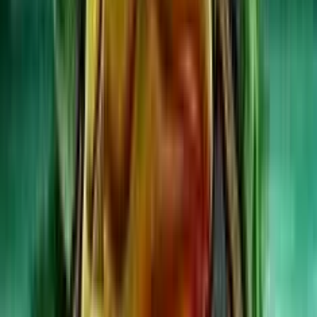
Add to
favorites
Soldi Veri
Giochi dello stesso provider
HOT SLOT
Gioco Gratis
Sweet Bonanza 1000
Add to
favorites
Pragmatic Play
•