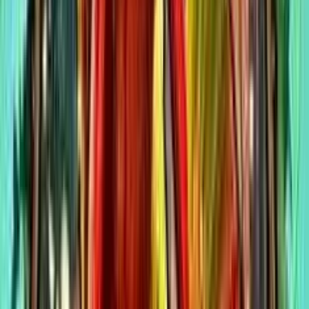
Add to
favorites
Pragmatic Play
•