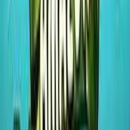
due ruote che possono trasformare la singola attivazione in
una sequenza più lunga e variabile.
La puntata va da
0,05€ a 480€
e l’RTP indicato è
96,53%
(valore teorico che può differire a seconda dell’operatore e
della versione). La volatilità è dichiarata
molto alta
, quindi ci
si può aspettare una distribuzione delle vincite più
concentrata sugli eventi bonus e, in generale, un andamento
meno regolare nella sessione.
Scheda Tecnica Emerald King: Wheel of
Wealth
rtp
:
96,53
volatilità
:
Molto Alta
layout
:
5x3
linee Di Puntata
:
10
puntata Minima
:
0,05