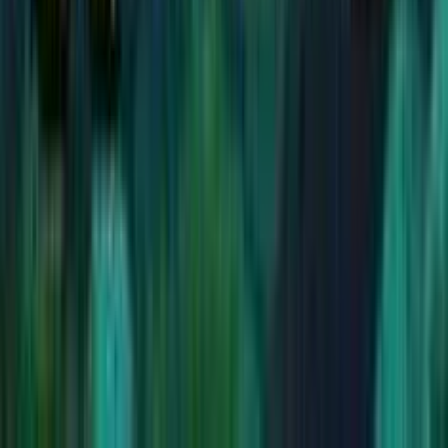
Emerald King: Wheel of Wealth è pensata per chi preferisce
una fase base semplice, con payout lineari su linee fisse, e
vuole concentrare l’interesse sull’attivazione dei giri gratis. Il
punto che distingue davvero la slot è la catena Wild
collezionista + simboli denaro, perché sposta il valore del
bonus dalla singola combinazione a una somma che può
essere amplificata o estesa dalle ruote. Con RTP 96,53%
(variabile per versione) e volatilità molto alta, la lettura è
chiara: l’esperienza tende a premiare soprattutto le sessioni
in cui il bonus entra “nel modo giusto”, cioè con raccolte
frequenti e attivazioni favorevoli delle ruote.
Domande Frequenti
Qual è l’RTP di Emerald King Wheel of Wealth?
L’RTP indicato è 96,53%, ma può variare in base alla versione
del gioco proposta dal casinò.
Quali sono le principali funzioni speciali?