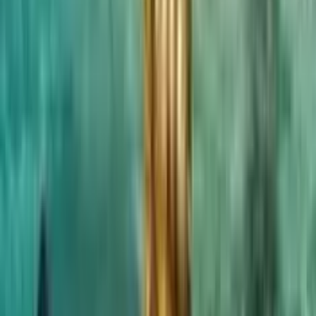
0
%
1