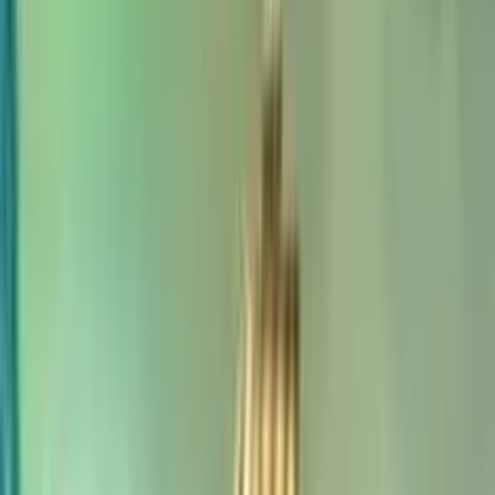
0
%
4