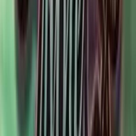
1.0
/5
Gioco Gratis
Firedrakes Fortune
Add to
favorites
Kalamba Games
•