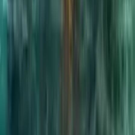
Snai
1000€
Recensione
888 Casino
50€
Recensione
Footer
Gaming Report è un portale informativo dedicato al mondo del
gioco online autorizzato AAMS. Questo sito di conseguenza
non partecipa alla raccolta dei giochi di casinò e non è a sua
volta un operatore con licenza aams. Sul sito verranno
pubblicate news, giochi, recensioni e offerte promozionali
legate esclusivamente al mondo del casinò online AAMS. In