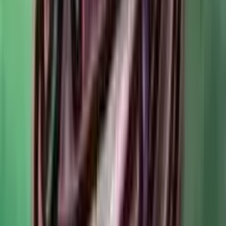
0.0
/5
Gioco Gratis
Ducks till Dawn
Add to
favorites
Kalamba Games
•