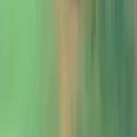
Davide Luciani
Ruolo
:
Redattore
Giornalista pubblicista di origine abruzzese e Copywriter da
oltre sette anni. Su GamingReport mi occupo di redigere
articoli sul mercato del gambling nazionale e internazionale,
oltre a recensire slot machine e casinò online. Collaboro
anche con delle testate sportive come Sportcafe24.com e
con La Legge per Tutti, portale di diritto legato
all'informazione giuridica e alla consulenza legale,
commerciale e fiscale.