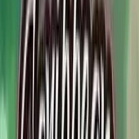
Snai
Betflag
Leovegas
Lottomatica
Bonus Benvenuto
Bonus Benvenuto
Bonus Senza Deposito
Free Spin (Giri Gratis)
Notizie
Link Rapidi
Slot Gratis
Bonus Casino
Casino Online
I miei giochi preferiti