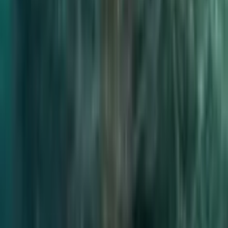
quanto non presenta periodicità, Gaming Report non è
riconducibile ad una testata giornalistica. Le nostre opinioni e
giudizi rappresentano solo un'indicazione, per tanto il giudizio
finale spetta sempre al giocatore. Gaming Report, in quanto
affiliato di casinò AAMS, promuove il gioco sicuro, legale e
responsabile.