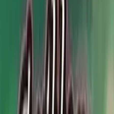
Slot Machine
Tutte le Slot
Più Giocati
Novità
Slot Sofware
Slot Bar
Slot Egitto
Megaways
Altri Giochi
Roulette
Blackjack
Video Poker
Baccarat
Poker
Casino Online
Elenco Casino Italiani
Slot Soldi Veri
Casinò Live
StarVegas
AdmiralBet
Starcasino
888 Casino