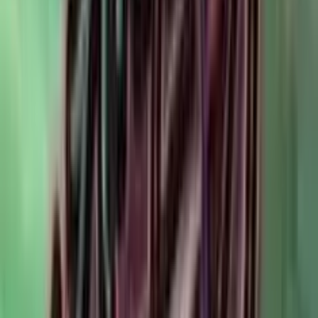
Add to
favorites
Kalamba Games
•