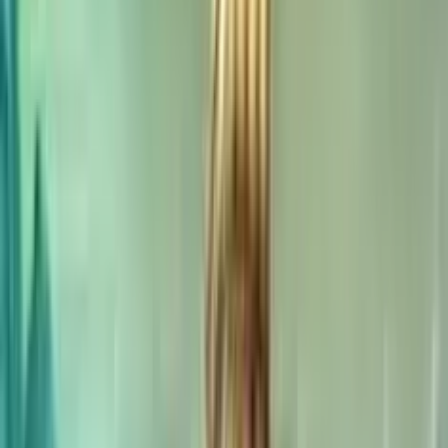
0
%
3