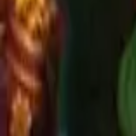
Inizia ad aggiungere slot ai tuoi preferiti!
Home
/
Slot Gratis
/
Ducks till Dawn
Ducks till Dawn
da
Kalamba Games
Gioco Gratis
Premendo "Gioco Gratis", confermi di avere almeno 18 anni.