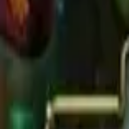
0.0
/5
•
0
ratings
Soldi Veri
Add to
favorites
Soldi Veri
Giochi dello stesso provider