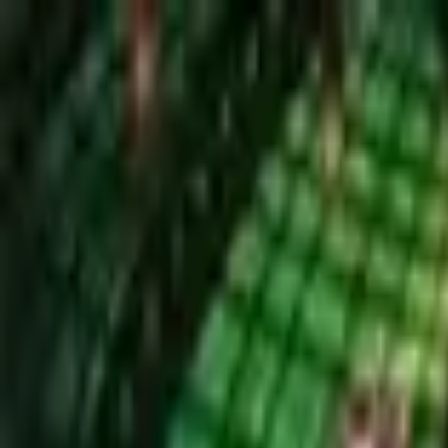
Il gioco è vietato ai minori e può causare dipendenza patologica 
Gaming Report
Gaming Report
Slot Machine
Tutte le Slot
Più Giocati
Novità
Slot Sofware
Slot Bar
Slot Egitto
M
Altri Giochi
Roulette
Blackjack
Video Poker
Baccarat
Poker
Casino Online
Elenco Casino Italiani
Slot Soldi Veri
Casinò Live
StarVegas
Admi