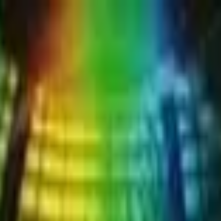
- probabilità di vincita
egaways
ralBet
Starcasino
888 Casino
Snai
Betflag
Leovegas
Lottomatica