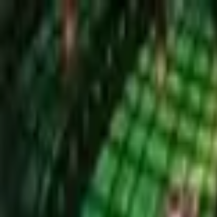
Il gioco è vietato ai minori e può causare dipendenza patologica 
Gaming Report
Gaming Report
Slot Machine
Tutte le Slot
Più Giocati
Novità
Slot Sofware
Slot Bar
Slot Egitto
M
Altri Giochi
Roulette
Blackjack
Video Poker
Baccarat
Poker
Casino Online
Elenco Casino Italiani
Slot Soldi Veri
Casinò Live
StarVegas
Admi